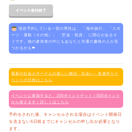
現在予約している一部の男性は、 「
海外旅行
」 「
スポ
ーツ・運動（その他）
」 「
貯金・投資
」 に関心があるそ
うです。他の参加者の中にもあなたと共通の趣味の人が見
つかるかも❤
最新の社会人サークルの楽しい婚活・出会い・友達作りイ
ベントの日程はこちら
イベントに参加すると、200ポイントゲット！500ポイント
から使えます！詳しくはこちら
予約をされた後、キャンセルされる場合はイベント開催日
を含まない5日前までにキャンセルの申し出が必要となり
ます。