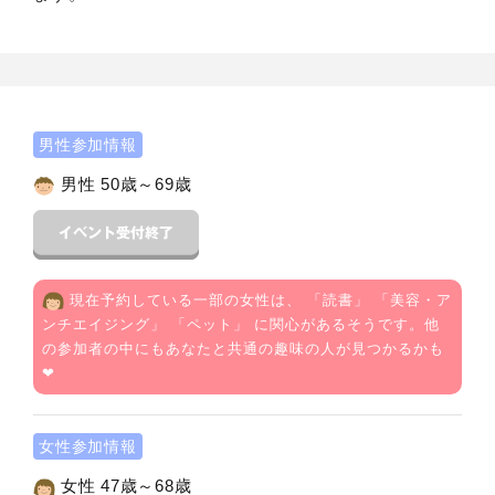
男性参加情報
男性 50歳～69歳
現在予約している一部の女性は、 「
読書
」 「
美容・ア
ンチエイジング
」 「
ペット
」 に関心があるそうです。他
の参加者の中にもあなたと共通の趣味の人が見つかるかも
❤
女性参加情報
女性 47歳～68歳