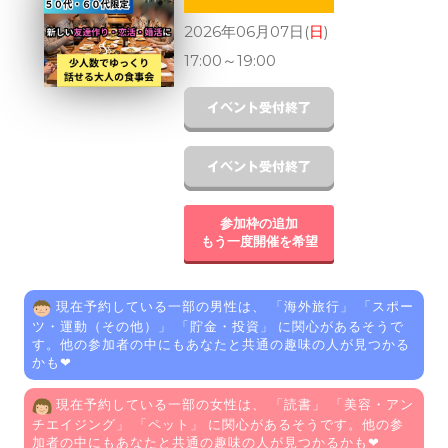
2026年06月07日(
日
)
17:00
～
19:00
参加枠の追加
もう一度開催を希望
現在予約している一部の男性は、 「
海外旅行
」 「
スポー
ツ・運動（その他）
」 「
貯金・投資
」 に関心があるそうで
す。他の参加者の中にもあなたと共通の趣味の人が見つかる
かも❤
現在予約している一部の女性は、 「
読書
」 「
美容・アン
チエイジング
」 「
ペット
」 に関心があるそうです。他の参
加者の中にもあなたと共通の趣味の人が見つかるかも❤