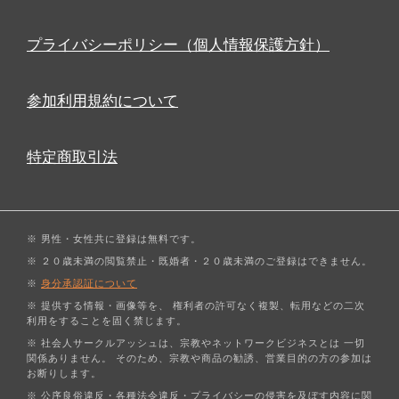
プライバシーポリシー（個人情報保護方針）
参加利用規約について
特定商取引法
※ 男性・女性共に登録は無料です。
※ ２０歳未満の閲覧禁止・既婚者・２０歳未満のご登録はできません。
※
身分承認証について
※ 提供する情報・画像等を、 権利者の許可なく複製、転用などの二次
利用をすることを固く禁じます。
※ 社会人サークルアッシュは、宗教やネットワークビジネスとは 一切
関係ありません。 そのため、宗教や商品の勧誘、営業目的の方の参加は
お断りします。
※ 公序良俗違反・各種法令違反・プライバシーの侵害を及ぼす内容に関