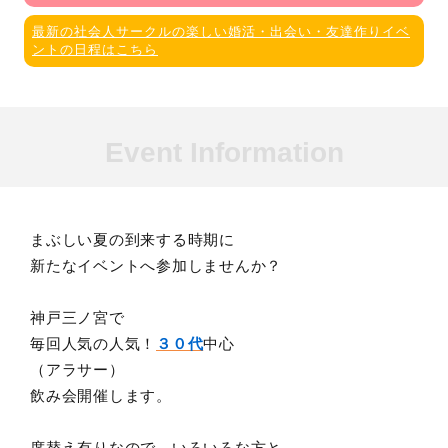
最新の社会人サークルの楽しい婚活・出会い・友達作りイベ
ントの日程はこちら
Event Information
まぶしい夏の到来する時期に
新たなイベントへ参加しませんか？
神戸三ノ宮で
毎回人気の人気！
３０代
中心
（アラサー）
飲み会開催します。
席替え有りなので、いろいろな方と