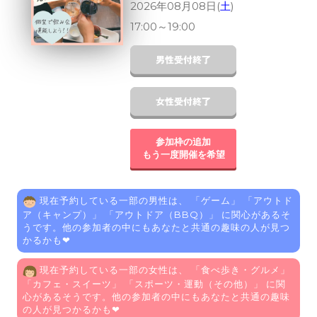
2026年08月08日(
土
)
17:00
～
19:00
参加枠の追加
もう一度開催を希望
現在予約している一部の男性は、 「
ゲーム
」 「
アウトド
ア（キャンプ）
」 「
アウトドア（BBQ）
」 に関心があるそ
うです。他の参加者の中にもあなたと共通の趣味の人が見つ
かるかも❤
現在予約している一部の女性は、 「
食べ歩き・グルメ
」
「
カフェ・スイーツ
」 「
スポーツ・運動（その他）
」 に関
心があるそうです。他の参加者の中にもあなたと共通の趣味
の人が見つかるかも❤