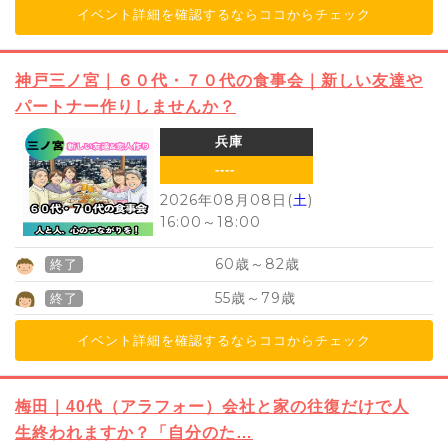
イベント詳細を確認するならココからチェック
神戸三ノ宮｜６０代・７０代の食事会｜新しい友達や
パートナー作りしませんか？
兵庫
----
2026年08月08日(
土
)
16:00
～
18:00
60
82
歳～
歳
終了
55
79
歳～
歳
終了
イベント詳細を確認するならココからチェック
梅田｜40代（アラフォー）会社と家の往復だけで人
生終われますか？「自分のた…