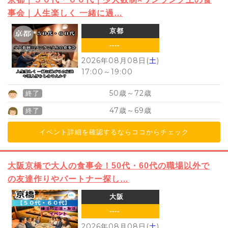
事会｜人生楽しく 一緒に過…
京都
----
2026年08月08日(
土
)
17:00
～
19:00
50
72
歳～
歳
終了
47
69
歳～
歳
終了
イベント詳細を確認するならココからチェック
大阪京橋で大人の食事会！50代・60代の職場以外で
の友達作りやパートナー探し…
大阪
----
2026年08月08日(
土
)