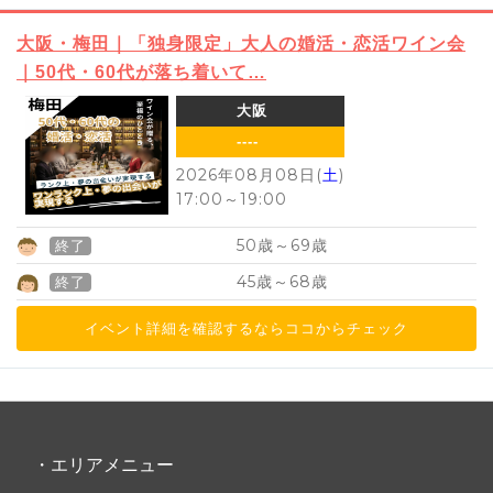
大阪・梅田｜「独身限定」大人の婚活・恋活ワイン会
｜50代・60代が落ち着いて…
大阪
----
2026年08月08日(
土
)
17:00
～
19:00
50
69
歳～
歳
終了
45
68
歳～
歳
終了
イベント詳細を確認するならココからチェック
・エリアメニュー