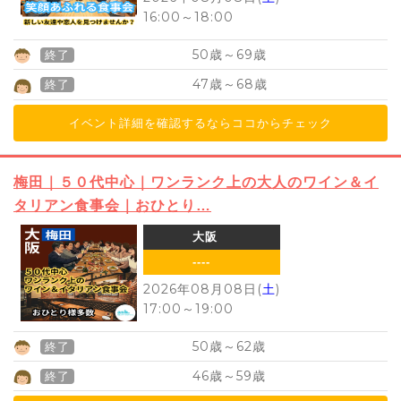
16:00
～
18:00
50
69
歳～
歳
終了
47
68
歳～
歳
終了
イベント詳細を確認するならココからチェック
梅田｜５０代中心｜ワンランク上の大人のワイン＆イ
タリアン食事会｜おひとり…
大阪
----
2026年08月08日(
土
)
17:00
～
19:00
50
62
歳～
歳
終了
46
59
歳～
歳
終了