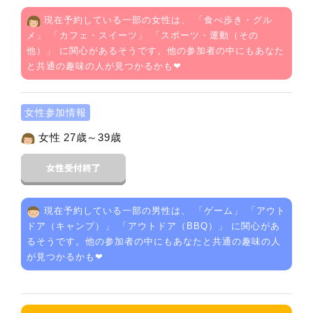
現在予約している一部の女性は、 「
食べ歩き・グル
メ
」 「
カフェ・スイーツ
」 「
スポーツ・運動（その
他）
」 に関心があるそうです。他の参加者の中にもあなた
と共通の趣味の人が見つかるかも❤
女性参加情報
女性 27歳～39歳
現在予約している一部の男性は、 「
ゲーム
」 「
アウト
ドア（キャンプ）
」 「
アウトドア（BBQ）
」 に関心があ
るそうです。他の参加者の中にもあなたと共通の趣味の人
が見つかるかも❤