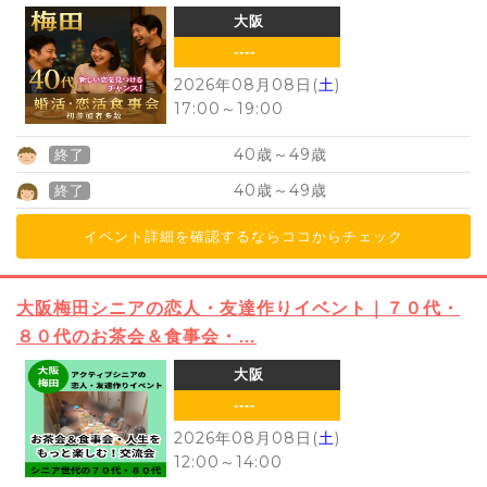
大阪
----
2026年08月08日(
土
)
17:00
～
19:00
40
49
歳～
歳
終了
40
49
歳～
歳
終了
イベント詳細を確認するならココからチェック
大阪梅田シニアの恋人・友達作りイベント｜７０代・
８０代のお茶会＆食事会・…
大阪
----
2026年08月08日(
土
)
12:00
～
14:00