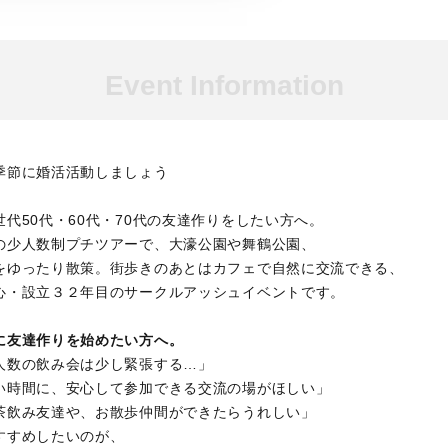
Event Information
季節に婚活活動しましょう
代50代・60代・70代の友達作りをしたい方へ。
の少人数制プチツアーで、大濠公園や舞鶴公園、
をゆったり散策。街歩きのあとはカフェで自然に交流できる、
心・設立３２年目のサークルアッシュイベントです。
に友達作りを始めたい方へ。
人数の飲み会は少し緊張する…」
い時間に、安心して参加できる交流の場がほしい」
茶飲み友達や、お散歩仲間ができたらうれしい」
すすめしたいのが、