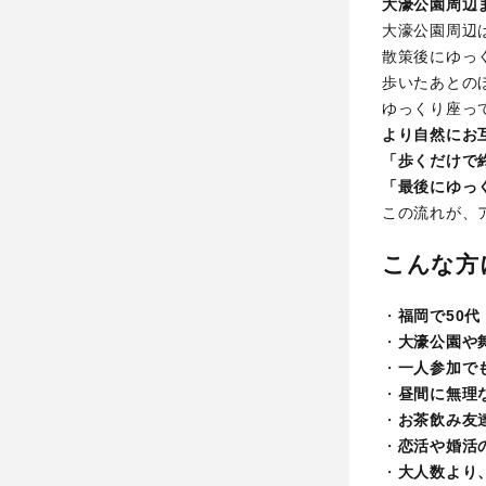
大濠公園周辺
大濠公園周辺
散策後にゆっ
歩いたあとの
ゆっくり座っ
より自然にお
「歩くだけで
「最後にゆっ
この流れが、
こんな方
・
福岡で50代
・
大濠公園や
・
一人参加で
・
昼間に無理
・
お茶飲み友
・
恋活や婚活
・
大人数より