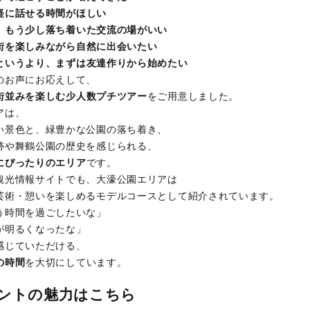
軽に話せる時間がほしい
、もう少し落ち着いた交流の場がいい
街を楽しみながら自然に出会いたい
というより、まずは友達作りから始めたい
のお声にお応えして、
街並みを楽しむ少人数プチツアー
をご用意しました。
アは、
い景色と、緑豊かな公園の落ち着き、
跡や舞鶴公園の歴史を感じられる、
にぴったりのエリア
です。
観光情報サイトでも、大濠公園エリアは
芸術・憩いを楽しめるモデルコースとして紹介されています。
う時間を過ごしたいな」
が明るくなったな」
感じていただける、
の時間
を大切にしています。
ントの魅力はこちら