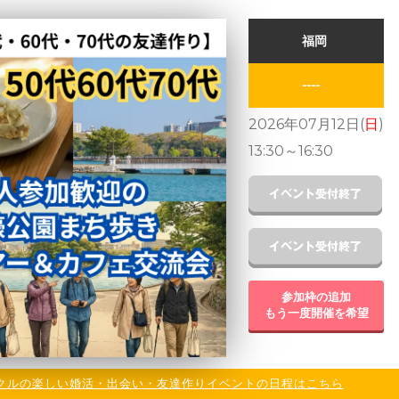
福岡
----
2026年07月12日(
日
)
13:30
～
16:30
参加枠の追加
もう一度開催を希望
クルの楽しい婚活・出会い・友達作りイベントの日程はこちら