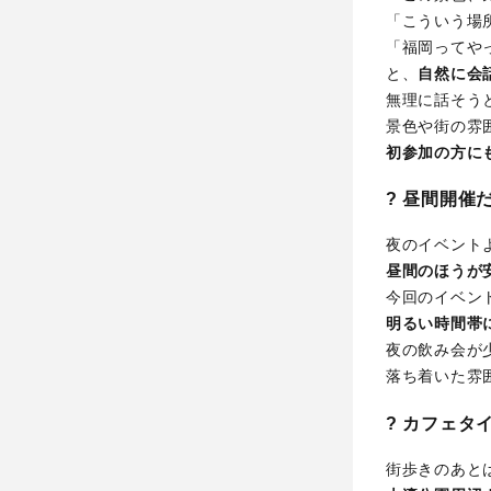
「こういう場
「福岡ってや
と、
自然に会
無理に話そう
景色や街の雰
初参加の方に
? 昼間開催
夜のイベント
昼間のほうが
今回のイベン
明るい時間帯
夜の飲み会が
落ち着いた雰
? カフェタ
街歩きのあと