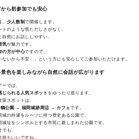
だから初参加でも安心
は、
少人数制
で開催します。
ントのような慌ただしさがなく、
と自然にお話ししやすい、
囲気
が魅力です。
加の方が中心
ですので、
いないから不安…」という方にも安心してご参加いただけます。
しい景色を楽しみながら自然に会話が広がります
アーでは、
感じられる人気スポット
をゆったり巡ります。
散策スポットは、
舞鶴公園 → 福岡城跡周辺 → カフェ
です。
岡城の外濠をルーツに持つ歴史ある公園で、
岡城址をシンボルとする市民に親しまれた公園です。
けでも、
気持ちいいですね」