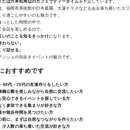
または六本松周辺のカフェでティータイム
を予定しています。
は、福岡市美術館や日本庭園、大濠テラスなどもある落ち着いたエリ
くり過ごしやすいのも魅力です。
ほっとした時間の中で、
て会話を楽しめるので、
互いのことを知るきっかけ
になります。
終わらない」
くり話せる」
アッシュの街歩きイベントの魅力です。
におすすめです
・60代・70代の友達作りをしたい方
舞鶴公園を楽しみながら自然に交流したい方
も安心できるイベントを探している方
なく参加できる集まりが好きな方
達や散歩仲間を見つけたい方
の前に、まずは自然なつながりを作りたい方
、少人数の落ち着いた交流が好きな方