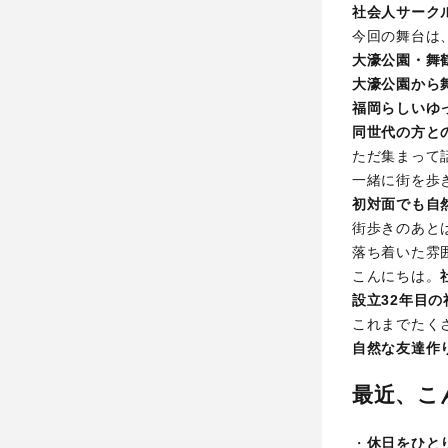
社会人サーク
今回の舞台は
大濠公園・舞
大濠公園から
福岡らしいゆ
同世代の方と
ただ集まって
一緒に街を歩
初対面でも自
街歩きのあと
落ち着いた雰
こんにちは。
設立32年目
これまでたく
自然な友達作
最近、こ
・
休日をひと