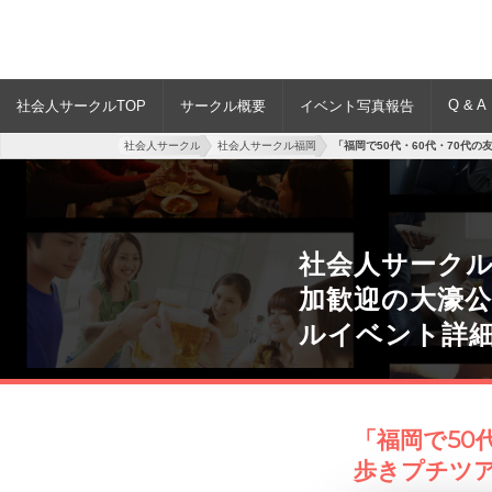
Q & A
社会人サークルTOP
サークル概要
イベント写真報告
社会人サークル
社会人サークル福岡
「福岡で50代・60代・70代
社会人サークル
加歓迎の大濠
ルイベント詳
「福岡で50
歩きプチツア