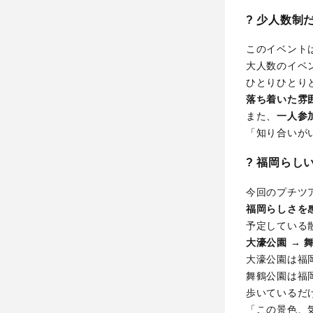
? 少人数制
このイベント
大人数のイベ
ひとりひとり
落ち着いた雰
また、
一人参
「知り合いが
? 福岡ら
今回のプチツ
福岡らしさを
予定している
大濠公園 → 
大濠公園は福
舞鶴公園は福
歩いているだ
「この景色、