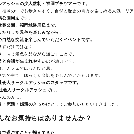
ルアッシュの少人数制・福岡プチツアー
です。
、福岡の中でも歩きやすく、自然と歴史の両方を楽しめる人気エリア
鶴公園周辺
です。
舞鶴公園、福岡城跡周辺まで、
ったりした景色を楽しみながら、
の自然な交流を楽しんでいただくイベントです。
話すだけではなく、
き、同じ景色を見ながら過ごすことで、
然と会話が生まれやすい
のが魅力です。
は、カフェでほっとひと息。
囲気の中で、ゆっくり会話を楽しんでいただけます。
社会人サークルアッシュのスタッフです。
の社会人サークルアッシュ
では、
さんの方に、
り・恋活・婚活のきっかけ
としてご参加いただいてきました。
んなお気持ちはありませんか？
りで過ごすことが増えてきた