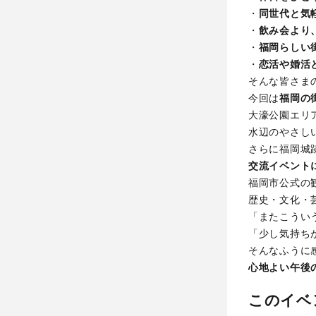
・
同世代と気
・
飲み会より
・
福岡らしい
・
恋活や婚活
そんな皆さま
今回は
福岡の
大濠公園エリ
水辺のやさし
さらに福岡城
交流イベント
福岡市公式の
歴史・文化・
「またこうい
「少し気持ち
そんなふうに
心地よい午後
このイベ