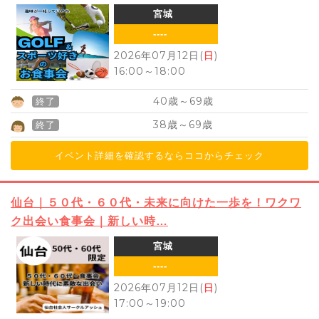
宮城
----
2026年07月12日(
日
)
16:00
～
18:00
40
69
歳～
歳
終了
38
69
歳～
歳
終了
イベント詳細を確認するならココからチェック
仙台｜５０代・６０代・未来に向けた一歩を！ワクワ
ク出会い食事会｜新しい時…
宮城
----
2026年07月12日(
日
)
17:00
～
19:00