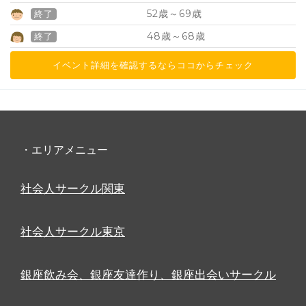
52
69
歳～
歳
終了
48
68
歳～
歳
終了
イベント詳細を確認するならココからチェック
・エリアメニュー
社会人サークル関東
社会人サークル東京
銀座飲み会、銀座友達作り、銀座出会いサークル