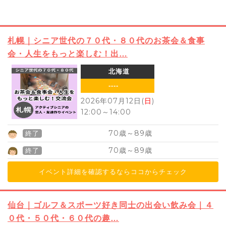
札幌｜シニア世代の７０代・８０代のお茶会＆食事
会・人生をもっと楽しむ！出…
北海道
----
2026年07月12日(
日
)
12:00
～
14:00
70
89
歳～
歳
終了
70
89
歳～
歳
終了
イベント詳細を確認するならココからチェック
仙台｜ゴルフ＆スポーツ好き同士の出会い飲み会｜４
０代・５０代・６０代の趣…