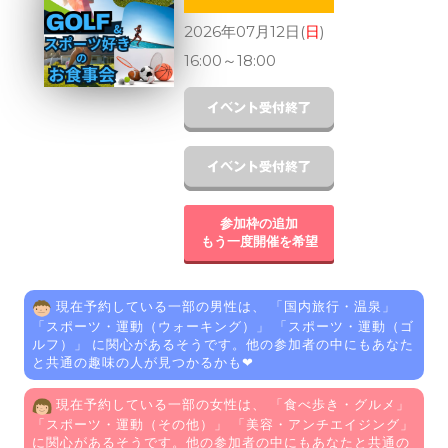
2026年07月12日(
日
)
16:00
～
18:00
参加枠の追加
もう一度開催を希望
現在予約している一部の男性は、 「
国内旅行・温泉
」
「
スポーツ・運動（ウォーキング）
」 「
スポーツ・運動（ゴ
ルフ）
」 に関心があるそうです。他の参加者の中にもあなた
と共通の趣味の人が見つかるかも❤
現在予約している一部の女性は、 「
食べ歩き・グルメ
」
「
スポーツ・運動（その他）
」 「
美容・アンチエイジング
」
に関心があるそうです。他の参加者の中にもあなたと共通の