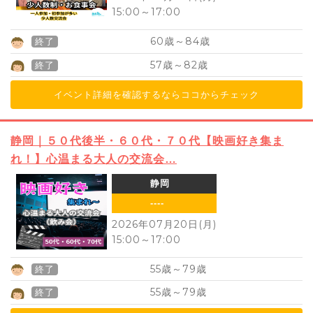
15:00
～
17:00
60
84
歳～
歳
終了
57
82
歳～
歳
終了
イベント詳細を確認するならココからチェック
静岡｜５０代後半・６０代・７０代【映画好き集ま
れ！】心温まる大人の交流会…
静岡
----
2026年07月20日(月)
15:00
～
17:00
55
79
歳～
歳
終了
55
79
歳～
歳
終了