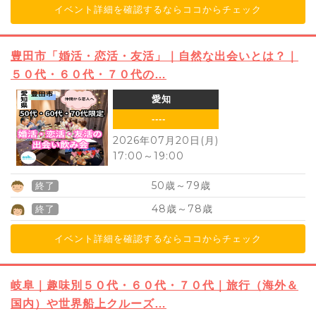
イベント詳細を確認するならココからチェック
豊田市「婚活・恋活・友活」｜自然な出会いとは？｜
５０代・６０代・７０代の…
愛知
----
2026年07月20日(月)
17:00
～
19:00
50
79
歳～
歳
終了
48
78
歳～
歳
終了
イベント詳細を確認するならココからチェック
岐阜｜趣味別５０代・６０代・７０代｜旅行（海外＆
国内）や世界船上クルーズ…