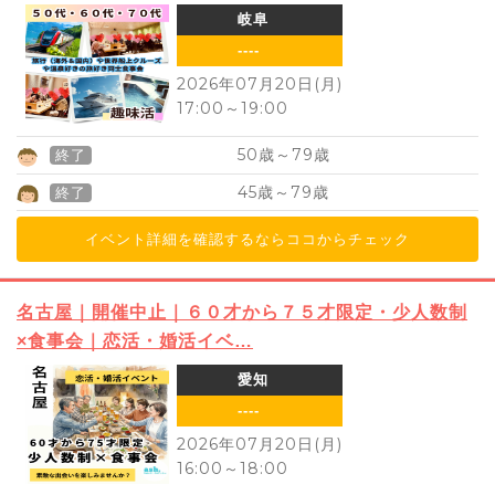
岐阜
----
2026年07月20日(月)
17:00
～
19:00
50
79
歳～
歳
終了
45
79
歳～
歳
終了
イベント詳細を確認するならココからチェック
名古屋｜開催中止｜６０才から７５才限定・少人数制
×食事会｜恋活・婚活イベ…
愛知
----
2026年07月20日(月)
16:00
～
18:00