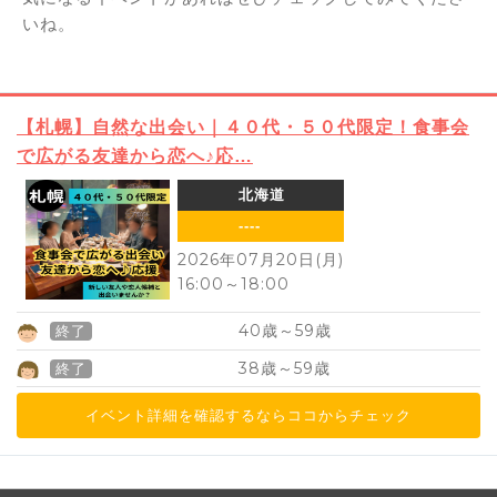
いね。
【札幌】自然な出会い｜４０代・５０代限定！食事会
で広がる友達から恋へ♪応…
北海道
----
2026年07月20日(月)
16:00
～
18:00
40
59
歳～
歳
終了
38
59
歳～
歳
終了
イベント詳細を確認するならココからチェック