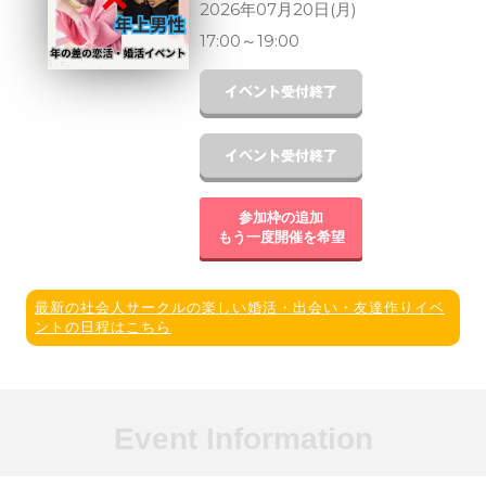
2026年07月20日(月)
17:00
～
19:00
参加枠の追加
もう一度開催を希望
最新の社会人サークルの楽しい婚活・出会い・友達作りイベ
ントの日程はこちら
Event Information