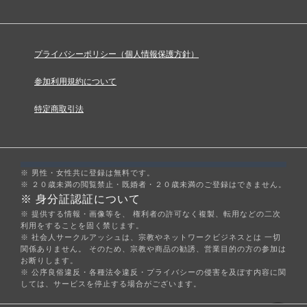
プライバシーポリシー（個人情報保護方針）
参加利用規約について
特定商取引法
※ 男性・女性共に登録は無料です。
※ ２０歳未満の閲覧禁止・既婚者・２０歳未満のご登録はできません。
※
身分証認証について
※ 提供する情報・画像等を、 権利者の許可なく複製、転用などの二次
利用をすることを固く禁じます。
※ 社会人サークルアッシュは、宗教やネットワークビジネスとは 一切
関係ありません。 そのため、宗教や商品の勧誘、営業目的の方の参加は
お断りします。
※ 公序良俗違反・各種法令違反・プライバシーの侵害を及ぼす内容に関
しては、サービスを停止する場合がございます。