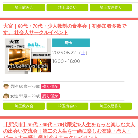
埼玉飲み会
埼玉出会い
埼玉友達作り
大宮｜60代・70代・少人数制の食事会｜初参加者多数で
す。 社会人サークルイベント
埼玉
2026.08.22
（
土
）
16:00～18:00
男性 60歳～79歳
残り僅か
女性 55歳～79歳
残り僅か
埼玉飲み会
埼玉出会い
埼玉友達作り
【所沢市】50代・60代・70代限定✨人生をもっと楽しむ大人
の出会い交流会｜第二の人生を一緒に楽しむ友達・恋人・
パートナー探し🌈 社会人サークルイベント