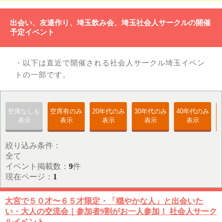
出会い、友達作り、埼玉飲み会、埼玉社会人サークルの開催
予定イベント
・以下は直近で開催される社会人サークル埼玉イベン
トの一部です。
空席なしも
空席有のみ
20年代のみ
30年代のみ
40年代のみ
表示
表示
表示
表示
表示
絞り込み条件：
全て
イベント掲載数：
9
件
現在ページ：
1
大宮で５０才〜６５才限定・「穏やかな人」と出会いた
い・大人の交流会｜参加者9割がお一人参加！ 社会人サーク
ルイベント