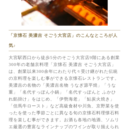
「京懐石 美濃吉 そごう大宮店」のこんなところが人
気♪
大宮駅西口から徒歩5分のそごう大宮店9階にある創業
300年の老舗京料理「京懐石 美濃吉 そごう大宮店」
は、創業以来300余年にわたり代々受け継がれた伝統
の京料理を楽しむ事ができる京懐石レストランです。
美濃吉の名物の「美濃吉名物 うなぎ源平焼」「うな
重」「名代すっぽん小鍋」「名代すっぽんと ふかひ
れ餡掛け」をはじめ、「伊勢海老」「鮎炭火焼き」
「但馬牛ロースト」など高級食材や川魚、京野菜を使
ったを使った季節ごとに異なる旬の京懐石料理懐石料
理を楽しむ事ができます。お酒も各地の地酒、ソムリ
エ厳選の豊富なラインナップのワインが取り揃えられ