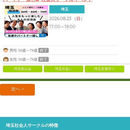
埼玉
2026.08.23
（
日
）
17:00～19:00
男性 50歳～79歳
終了
女性 50歳～79歳
終了
埼玉飲み会
埼玉出会い
埼玉友達作り
次へ >
埼玉社会人サークルの特徴