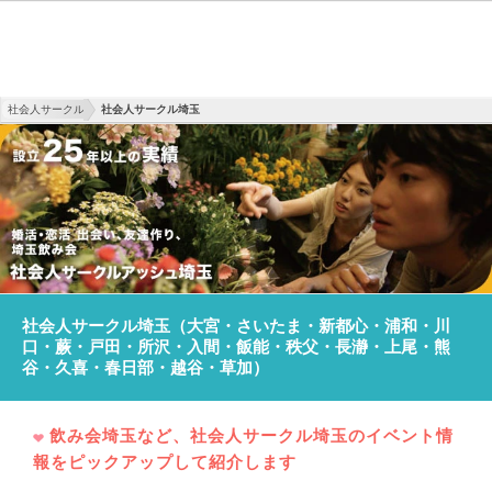
社会人サークル
社会人サークル埼玉
社会人サークル埼玉（大宮・さいたま・新都心・浦和・川
口・蕨・戸田・所沢・入間・飯能・秩父・長瀞・上尾・熊
谷・久喜・春日部・越谷・草加）
飲み会埼玉など、社会人サークル埼玉のイベント情
報をピックアップして紹介します