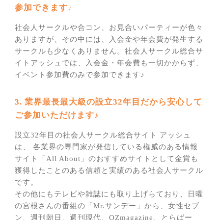
参加できます♪
社会人サークルや合コン、お見合いパーティーが色々
ありますが、その中には、入会金や年会費が発生する
サークルも少なくありません。社会人サークル総合サ
イトアッシュでは、入会金・年会費も一切かからず、
イベント参加費のみで参加できます♪
3. 業界最長最大級の設立32年目だから安心して
ご参加いただけます♪
設立32年目の社会人サークル総合サイト アッシュ
は、 各業界の専門家が発信している権威のある情報
サイト「All About」のおすすめサイトとして金賞も
獲得したことのある信頼と実績のある社会人サークル
です。
その他にもテレビや雑誌にも取り上げらており、日曜
の宮根さんの番組の「Mr.サンデー」から、女性セブ
ン、週刊朝日、週刊現代、OZmagazine、とらばー