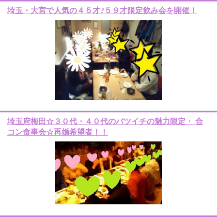
埼玉・大宮で人気の４５才?５９才限定飲み会を開催！
埼玉府梅田☆３０代・４０代のバツイチの魅力限定・ 合
コン食事会☆再婚希望者！！