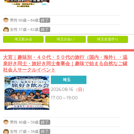
男性 60歳～84歳
終了
女性 57歳～82歳
終了
埼玉飲み会
埼玉出会い
埼玉友達作り
大宮｜趣味別・４０代・５０代の旅行（国内・海外）・温
泉好き同士・旅好き同士食事会｜趣味で始まる自然なご縁
社会人サークルイベント
埼玉
2026.08.16
（
日
）
17:00～19:00
男性 40歳～59歳
終了
女性 37歳～59歳
終了