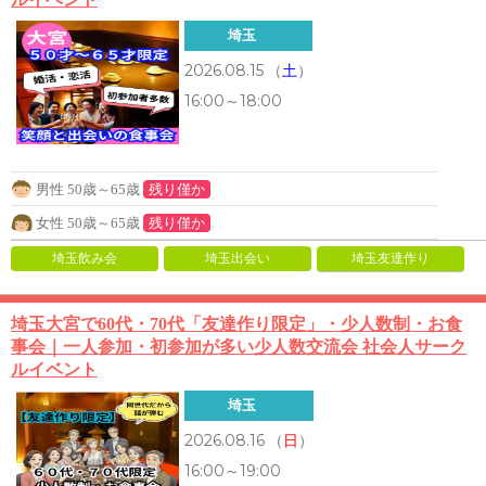
埼玉
2026.08.15
（
土
）
16:00～18:00
男性 50歳～65歳
残り僅か
女性 50歳～65歳
残り僅か
埼玉飲み会
埼玉出会い
埼玉友達作り
埼玉大宮で60代・70代「友達作り限定」・少人数制・お食
事会｜一人参加・初参加が多い少人数交流会 社会人サーク
ルイベント
埼玉
2026.08.16
（
日
）
16:00～19:00