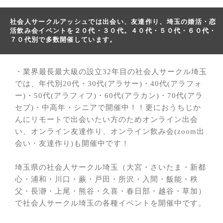
社会人サークルアッシュでは出会い、友達作り、埼玉の婚活・恋
活飲み会イベントを２０代・３０代。４０代・５０代・６０代・
７０代別で多数開催しています。
・業界最長最大級の設立32年目の社会人サークル埼玉
では、年代別20代・30代(アラサー)・40代(アラフォ
ー)・50代(アラフィフ)・60代(アラカン)・70代(アラ
セブ)・中高年・シニアで開催中！！更におうちじか
んにリモートで出会いたい方のためオンライン出会
い、オンライン友達作り、オンライン飲み会(zoom出
会い・友達作り)も開催中です！
埼玉県の社会人サークル埼玉（大宮・さいたま・新都
心・浦和・川口・蕨・戸田・所沢・入間・飯能・秩
父・長瀞・上尾・熊谷・久喜・春日部・越谷・草加）
で社会人サークル埼玉の各種イベントを開催中です。