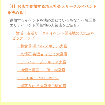
【4】お店で参加する埼玉社会人サークルイベント
を決める！
参加するイベントを決め兼ねているあなたへ埼玉各
エリアイベント開催地の人気店をご紹介♪
・婚活・友活サークルイベント開催地の人気店を
ピックアップ
・和食堂 欅 パレスホテル大宮
・京懐石 美濃吉 そごう大宮店
・アロハテーブル ルミネ大宮
・地酒と個室 一僖 大宮店
・KICHIRI OMIYA WEST
・楽蔵うたげ 大宮東口駅前店