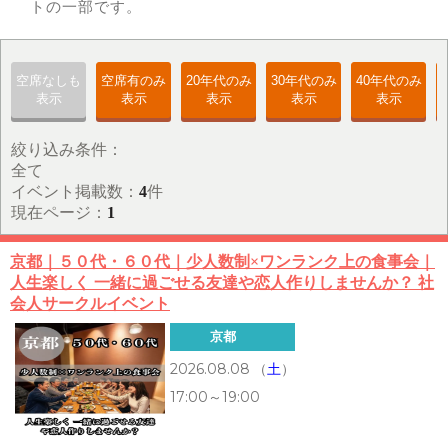
トの一部です。
空席なしも
空席有のみ
20年代のみ
30年代のみ
40年代のみ
表示
表示
表示
表示
表示
絞り込み条件：
全て
イベント掲載数：
4
件
現在ページ：
1
京都｜５０代・６０代｜少人数制×ワンランク上の食事会｜
人生楽しく 一緒に過ごせる友達や恋人作りしませんか？ 社
会人サークルイベント
京都
2026.08.08
（
土
）
17:00～19:00