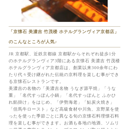
「京懐石 美濃吉 竹茂楼 ホテルグランヴィア京都店」
のこんなところが人気♪
JR 京都駅、近鉄京都線 京都駅からそれぞれ徒歩1分
のホテルグランヴィア3階にある京懐石 美濃吉 竹茂楼
ホテルグランヴィア京都店は、創業以来300余年にわ
たり代々受け継がれた伝統の京料理を楽しむ事ができ
る京懐石レストランです。
美濃吉の名物の「美濃吉名物 うなぎ源平焼」「うな
重」「名代すっぽん小鍋」「名代すっぽんと ふかひ
れ餡掛け」をはじめ、「伊勢海老」「鮎炭火焼き」
「但馬牛ロースト」など高級食材や川魚、京野菜を使
ったを使った季節ごとに異なる旬の京懐石料理懐石料
理を楽しむ事ができます。お酒も各地の地酒、ソムリ