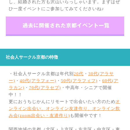
し、結婚された方も沢山いらっしゃいます。まずはぜ
ひ一度イベントにご参加してみてくださいね♪
社会人サークル京都の特徴
・社会人サークル京都は年代別
20代
・
30代(アラサ
ー)
・
40代(アラフォー)
・
50代(アラフィフ)
・
60代(ア
ラカン)
・
70代(アラセブ)
・中高年・シニアで開催
中！！
更におうちじかんにリモートで出会いたい方のため
オ
ンライン出会い、オンライン友達作り、オンライン飲
み会(zoom出会い・友達作り)
も開催中です！
関西地域の京都（北区・上京区・左京区・中京区・東