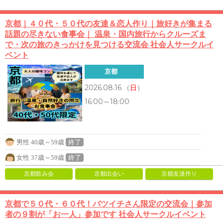
京都｜４０代・５０代の友達＆恋人作り｜旅好きが集まる
話題の尽きない食事会｜ 温泉・国内旅行からクルーズま
で・次の旅のきっかけを見つける交流会 社会人サークルイ
ベント
京都
2026.08.16
（
日
）
16:00～18:00
男性 40歳～59歳
終了
女性 37歳～59歳
終了
京都飲み会
京都出会い
京都友達作り
京都で５０代・６０代！バツイチさん限定の交流会｜参加
者の９割が「お一人」参加です 社会人サークルイベント