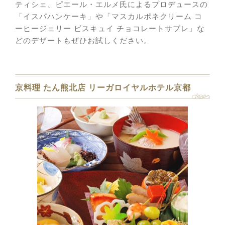
ティシェ、ピエール・エルメ氏によるプロデュースの
「イスパハンケーキ」や「マスカルポネクリーム コ
ーヒージェリー ビスキュイ チョコレートサブレ」な
どのデザートもぜひお試しください。
京料理 たん熊北店 リーガロイヤルホテル京都