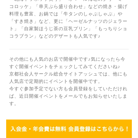
コロッケ」「串天ぷら盛り合わせ」などの焼き・揚げ
料理も豊富、お鍋では「牛タンのしゃぶしゃぶ」や
「すき焼き」など、更に「ヘーゼルナッツのジェラー
ト」「自家製ほうじ茶の豆乳プリン」「もっちりショ
コラブラン」などのデザートも人気です♪
その他にも人気のお店で開催中です♪気になったら今
すぐ開催イベントをチェックしてみてくださいね♪
京都社会人サークル総合サイトアッシュでは、他にも
人気店で定期的にイベントを開催中です。
今すぐ参加予定でない方も会員登録をしていただけれ
ば、近日開催イベントをメールでもお知らせいたしま
す。