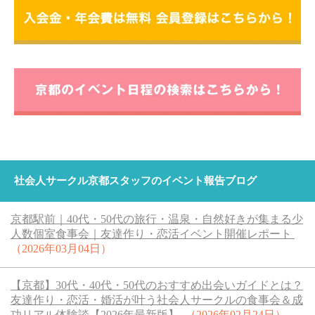
社会人サークル京都スタッフのイベント報告ブログ
京都駅前｜40代・50代の旅行・温泉・自然好きが集まる少
人数個室食事会｜友達作り・恋活イベント開催レポート
（2026年03月04日）
【京都】30代・40代・50代のおすすめ出会いガイドとは？
友達作り・恋活・婚活が叶う社会人サークルの食事会＆成
功リアル体験談【2026年最新版】
（2026年02月24日）