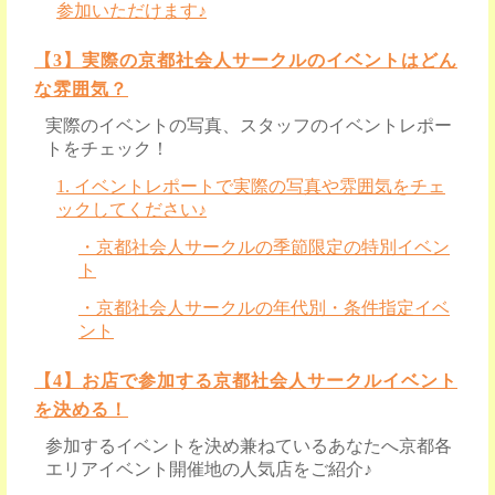
参加いただけます♪
【3】実際の京都社会人サークルのイベントはどん
な雰囲気？
実際のイベントの写真、スタッフのイベントレポー
トをチェック！
1. イベントレポートで実際の写真や雰囲気をチェ
ックしてください♪
・京都社会人サークルの季節限定の特別イベン
ト
・京都社会人サークルの年代別・条件指定イベ
ント
【4】お店で参加する京都社会人サークルイベント
を決める！
参加するイベントを決め兼ねているあなたへ京都各
エリアイベント開催地の人気店をご紹介♪