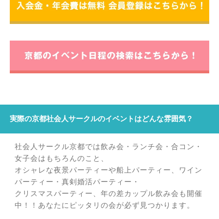
実際の京都社会人サークルのイベントはどんな雰囲気？
社会人サークル京都では飲み会・ランチ会・合コン・
女子会はもちろんのこと、
オシャレな夜景パーティーや船上パーティー、ワイン
パーティー・真剣婚活パーティー・
クリスマスパーティー、年の差カップル飲み会も開催
中！！あなたにピッタリの会が必ず見つかります。