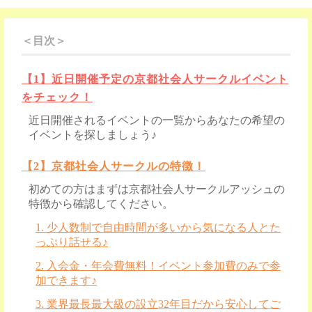
＜目次＞
【1】近日開催予定の京都社会人サークルイベント
をチェック！
近日開催されるイベントの一覧からあなたの希望の
イベントを探しましょう♪
【2】京都社会人サークルの特徴！
初めての方はまずは京都社会人サークルアッシュの
特徴から確認してください。
1. 少人数制で自由時間が多いから気になる人とた
っぷり話せる♪
2. 入会金・年会費無料！イベント参加費のみで参
加できます♪
3. 業界最長最大級の設立32年目だから安心してご