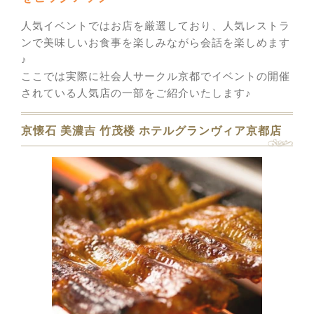
人気イベントではお店を厳選しており、人気レストラ
ンで美味しいお食事を楽しみながら会話を楽しめます
♪
ここでは実際に社会人サークル京都でイベントの開催
されている人気店の一部をご紹介いたします♪
京懐石 美濃吉 竹茂楼 ホテルグランヴィア京都店