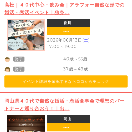
高松｜４０代中心・飲み会｜アラフォー自然な形での
婚活・恋活イベント｜独身…
香川
----
2026年06月13日(
土
)
17:00
～
19:00
40
55
歳～
歳
終了
37
49
歳～
歳
終了
イベント詳細を確認するならココからチェック
岡山県４０代で自然な婚活・恋活食事会で理想のパー
トナーと巡り合おう！｜出…
岡山
----