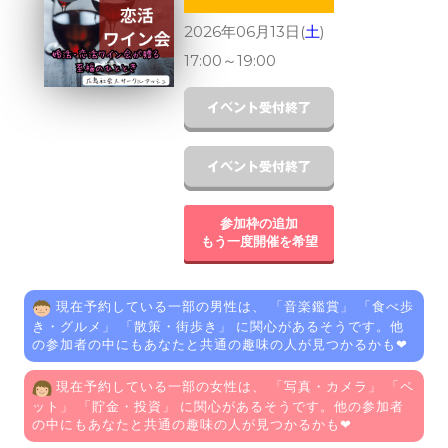
2026年06月13日(
土
)
17:00
～
19:00
参加枠の追加
もう一度開催を希望
現在予約している一部の男性は、 「
音楽鑑賞
」 「
食べ歩
き・グルメ
」 「
散策・街歩き
」 に関心があるそうです。他
の参加者の中にもあなたと共通の趣味の人が見つかるかも❤
現在予約している一部の女性は、 「
写真・カメラ
」 「
ペ
ット
」 「
貯金・投資
」 に関心があるそうです。他の参加者
の中にもあなたと共通の趣味の人が見つかるかも❤