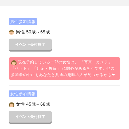
男性参加情報
男性 50歳～69歳
現在予約している一部の女性は、 「
写真・カメラ
」
「
ペット
」 「
貯金・投資
」 に関心があるそうです。他の
参加者の中にもあなたと共通の趣味の人が見つかるかも❤
女性参加情報
女性 45歳～68歳