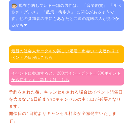
現在予約している一部の男性は、 「
音楽鑑賞
」 「
食べ
歩き・グルメ
」 「
散策・街歩き
」 に関心があるそうで
す。他の参加者の中にもあなたと共通の趣味の人が見つか
るかも❤
最新の社会人サークルの楽しい婚活・出会い・友達作りイ
ベントの日程はこちら
イベントに参加すると、200ポイントゲット！500ポイント
から使えます！詳しくはこちら
予約をされた後、キャンセルされる場合はイベント開催日
を含まない5日前までにキャンセルの申し出が必要となり
ます。
開催日の4日前よりキャンセル料金が全額発生いたしま
す。