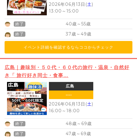
2026年06月13日(
土
)
13:00
～
15:00
40
55
歳～
歳
終了
37
49
歳～
歳
終了
イベント詳細を確認するならココからチェック
広島｜趣味別・５０代・６０代の旅行・温泉・自然好
き「 旅行好き同士・食事…
広島
----
2026年06月13日(
土
)
16:00
～
18:00
48
69
歳～
歳
終了
47
69
歳～
歳
終了