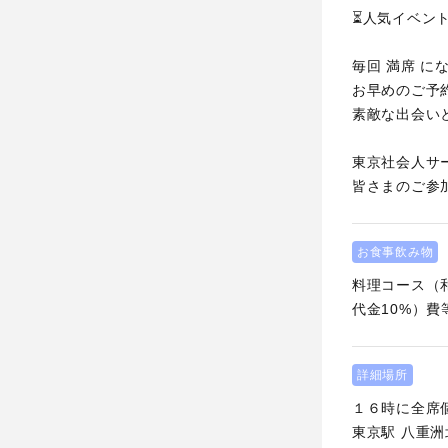
⏳人気イベン
毎回 満席 に
お早めのご予
素敵な出会い
東京社会人サ
皆さまのご参
お食事飲み物
料理コース（
代金10%）費
詳細場所
１６時に全席個
東京駅 八重洲