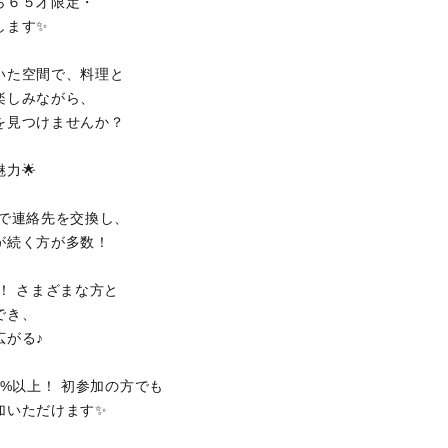
ら６５才限定・
します✨
いた空間で、料理と
楽しみながら、
を見つけませんか？
魅力🌟
士で連絡先を交換し、
が続く方が多数！
り！ さまざまな方と
でき、
広がる♪
80%以上！ 初参加の方でも
加いただけます✨