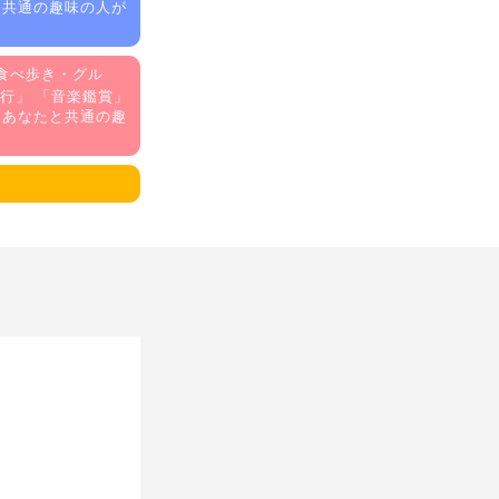
と共通の趣味の人が
食べ歩き・グル
行
」 「
音楽鑑賞
」
もあなたと共通の趣