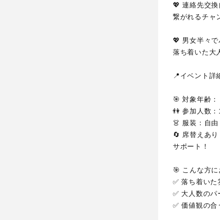
💖 連絡先交
繋がれるチャ
💖 男女半々
落ち着いた大
📍イベント詳細
🎯 対象年齢
👫 参加人数
👗 服装：自
🔄 席替え
サポート！
🎯 こんな方
✅ 落ち着い
✅ 大人数の
✅ 価値観の