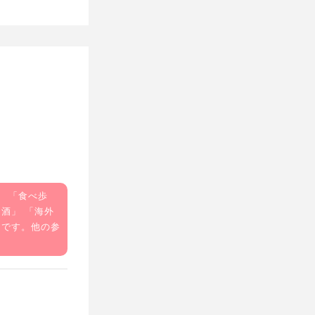
」 「
食べ歩
お酒
」 「
海外
うです。他の参