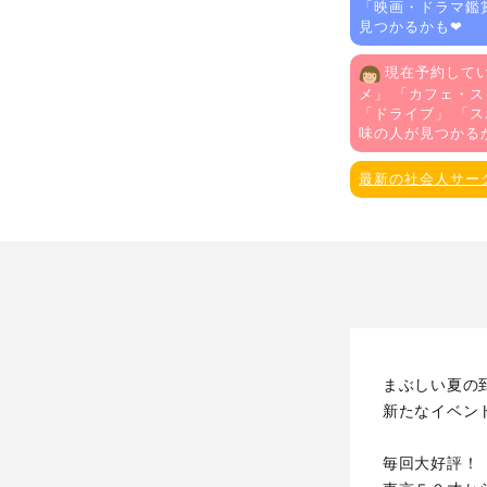
「
映画・ドラマ鑑
見つかるかも❤
現在予約してい
メ
」 「
カフェ・ス
「
ドライブ
」 「
ス
味の人が見つかる
最新の社会人サー
まぶしい夏の
新たなイベン
毎回大好評！