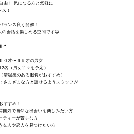
換自由！ 気になる方と気軽に
ンス！
でバランス良く開催！
人の会話を楽しめる空間です😊
📍
：５０才〜６５才の男女
：12名（男女半々を予定）
由（清潔感のある服装がおすすめ）
あり：さまざまな方と話せるようスタッフが
におすすめ！
た雰囲気で自然な出会いを楽しみたい方
パーティーが苦手な方
合う友人や恋人を見つけたい方