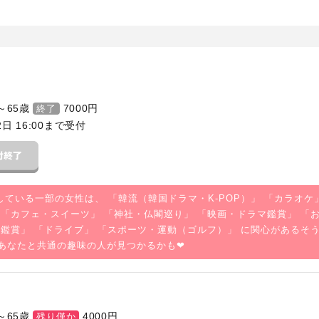
～65歳
7000
円
終了
2日 16:00まで受付
している一部の女性は、 「
韓流（韓国ドラマ・K-POP）
」 「
カラオケ
 「
カフェ・スイーツ
」 「
神社・仏閣巡り
」 「
映画・ドラマ鑑賞
」 「
楽鑑賞
」 「
ドライブ
」 「
スポーツ・運動（ゴルフ）
」 に関心があるそ
あなたと共通の趣味の人が見つかるかも❤
～65歳
4000
円
残り僅か