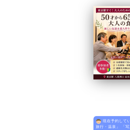
現在予約してい
旅行・温泉
」 「
写