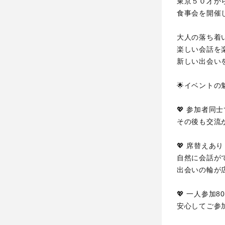
東京５０才か
食事会を開催
大人の落ち着
楽しい会話を
新しい出会い
🌟イベントの
💖 参加者同
その後も交流
💖 席替えあ
自然に会話が
出会いの輪が
💖 一人参加
安心してご参