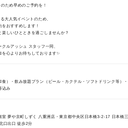
トのため早めのご予約を！
なる大人気イベントのため、
約をおすすめします！
と楽しいひとときを過ごしませんか？
ークルアッシュ スタッフ一同、
加を心よりお待ちしております✨
和食）・飲み放題プラン（ビール・カクテル・ソフトドリンク等）・
等込み
室 夢や京町しずく 八重洲店・東京都中央区日本橋3-2-17 日本橋
北口出口 徒歩2分