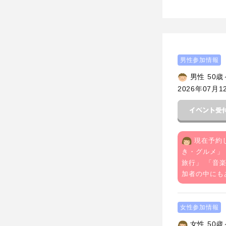
男性参加情報
男性 50歳
2026年07月1
現在予約
き・グルメ
」
旅行
」 「
音
加者の中にも
女性参加情報
女性 50歳