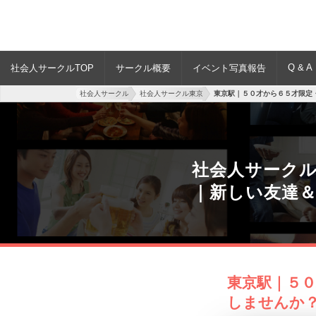
Q & A
社会人サークルTOP
サークル概要
イベント写真報告
社会人サークル
社会人サークル東京
東京駅｜５０才から６５才限定
社会人サーク
｜新しい友達
東京駅｜５
しませんか？