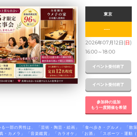
東京
----
2026年07月12日(
日
)
16:00
～
18:00
参加枠の追加
もう一度開催を希望
る一部の男性は、 「
芸術・陶芸・絵画
」 「
食べ歩き・グルメ
」 「
散
真・カメラ
」 「
音楽鑑賞
」 「
カラオケ
」 「
お酒
」 「
スポーツ・運動（