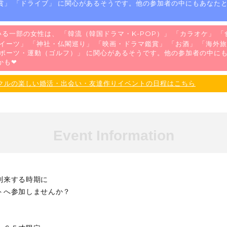
賞
」 「
ドライブ
」 に関心があるそうです。他の参加者の中にもあなた
る一部の女性は、 「
韓流（韓国ドラマ・K-POP）
」 「
カラオケ
」 「
イーツ
」 「
神社・仏閣巡り
」 「
映画・ドラマ鑑賞
」 「
お酒
」 「
海外旅
ポーツ・運動（ゴルフ）
」 に関心があるそうです。他の参加者の中に
かも❤
クルの楽しい婚活・出会い・友達作りイベントの日程はこちら
Event Information
到来する時期に
トへ参加しませんか？