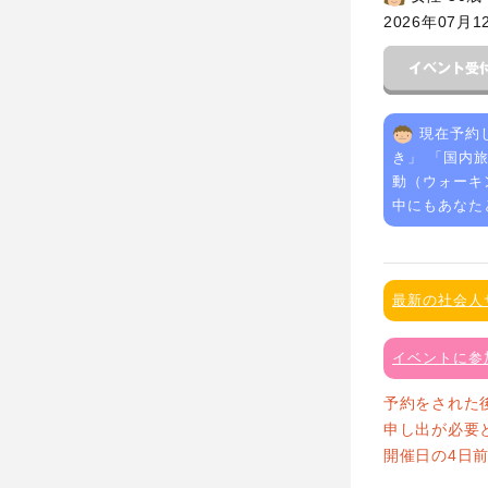
2026年07月1
現在予約
き
」 「
国内
動（ウォーキ
中にもあなた
最新の社会人
イベントに参
予約をされた
申し出が必要
開催日の4日