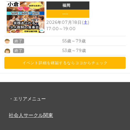
福岡
----
2026年07月18日(
土
)
17:00
～
19:00
55
79
歳～
歳
終了
53
79
歳～
歳
終了
イベント詳細を確認するならココからチェック
・エリアメニュー
社会人サークル関東