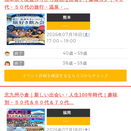
代・５０代の旅行・温泉・…
熊本
----
2026年07月18日(
土
)
17:00
～
19:00
40
59
歳～
歳
終了
38
59
歳～
歳
終了
イベント詳細を確認するならココからチェック
北九州小倉｜新しい出会い・人生100年時代｜趣味
別・５０代＆６０代＆７０代…
福岡
----
2026年07月18日(
土
)