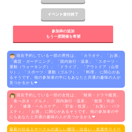
参加枠の追加
もう一度開催を希望
現在予約している一部の男性は、 「
カラオケ
」 「
お酒
」
「
園芸・ガーデニング
」 「
国内旅行・温泉
」 「
スポーツ・
運動（ウォーキング）
」 「
ドライブ
」 「
アウトドア（山登
り）
」 「
スポーツ・運動（ゴルフ）
」 「
料理
」 に関心があ
るそうです。他の参加者の中にもあなたと共通の趣味の人が
見つかるかも❤
現在予約している一部の女性は、 「
映画・ドラマ鑑賞
」
「
食べ歩き・グルメ
」 「
国内旅行・温泉
」 「
散策・街歩
き
」 「
健康・ヘルスケア
」 「
貯金・投資
」 「
お笑い・バラ
エティ
」 「
お酒
」 に関心があるそうです。他の参加者の中
にもあなたと共通の趣味の人が見つかるかも❤
最新の社会人サークルの楽しい婚活・出会い・友達作りイベ