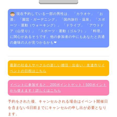
現在予約している一部の男性は、 「
カラオケ
」 「
お
酒
」 「
園芸・ガーデニング
」 「
国内旅行・温泉
」 「
スポ
ーツ・運動（ウォーキング）
」 「
ドライブ
」 「
アウトド
ア（山登り）
」 「
スポーツ・運動（ゴルフ）
」 「
料理
」
に関心があるそうです。他の参加者の中にもあなたと共通
の趣味の人が見つかるかも❤
最新の社会人サークルの楽しい婚活・出会い・友達作りイ
ベントの日程はこちら
イベントに参加すると、200ポイントゲット！500ポイント
から使えます！詳しくはこちら
予約をされた後、キャンセルされる場合はイベント開催日
を含まない5日前までにキャンセルの申し出が必要となり
ます。