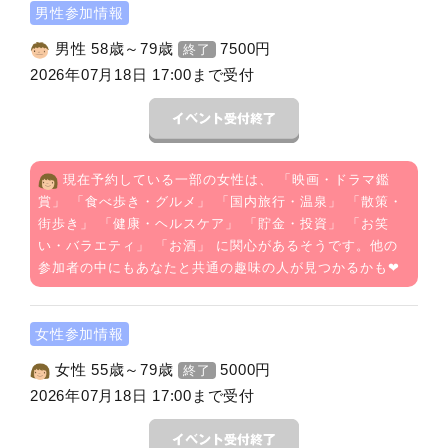
男性参加情報
男性 58歳～79歳
7500
円
終了
2026年07月18日 17:00まで受付
現在予約している一部の女性は、 「
映画・ドラマ鑑
賞
」 「
食べ歩き・グルメ
」 「
国内旅行・温泉
」 「
散策・
街歩き
」 「
健康・ヘルスケア
」 「
貯金・投資
」 「
お笑
い・バラエティ
」 「
お酒
」 に関心があるそうです。他の
参加者の中にもあなたと共通の趣味の人が見つかるかも❤
女性参加情報
女性 55歳～79歳
5000
円
終了
2026年07月18日 17:00まで受付