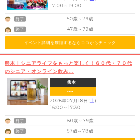
17:00
～
19:00
50
79
歳～
歳
終了
47
79
歳～
歳
終了
イベント詳細を確認するならココからチェック
熊本｜シニアライフをもっと楽しく！６０代・７０代
のシニア・オンライン飲み…
熊本
----
2026年07月18日(
土
)
16:00
～
17:30
60
79
歳～
歳
終了
57
78
歳～
歳
終了