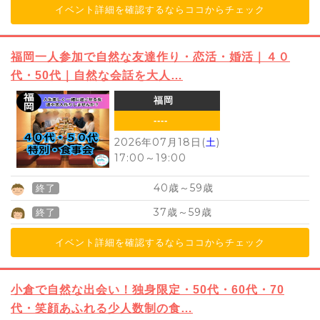
イベント詳細を確認するならココからチェック
福岡一人参加で自然な友達作り・恋活・婚活｜４０
代・50代｜自然な会話を大人…
福岡
----
2026年07月18日(
土
)
17:00
～
19:00
40
59
歳～
歳
終了
37
59
歳～
歳
終了
イベント詳細を確認するならココからチェック
小倉で自然な出会い！独身限定・50代・60代・70
代・笑顔あふれる少人数制の食…