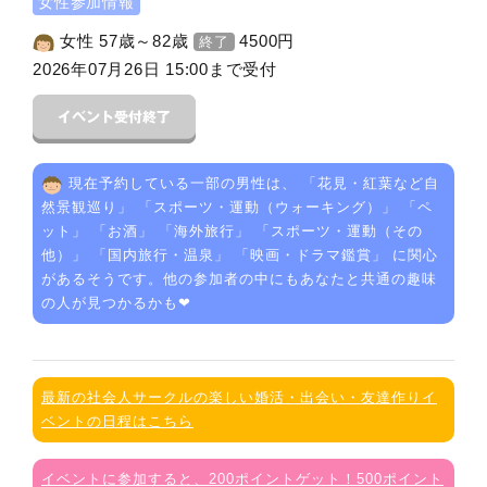
女性参加情報
女性 57歳～82歳
4500
円
終了
2026年07月26日 15:00まで受付
現在予約している一部の男性は、 「
花見・紅葉など自
然景観巡り
」 「
スポーツ・運動（ウォーキング）
」 「
ペ
ット
」 「
お酒
」 「
海外旅行
」 「
スポーツ・運動（その
他）
」 「
国内旅行・温泉
」 「
映画・ドラマ鑑賞
」 に関心
があるそうです。他の参加者の中にもあなたと共通の趣味
の人が見つかるかも❤
最新の社会人サークルの楽しい婚活・出会い・友達作りイ
ベントの日程はこちら
イベントに参加すると、200ポイントゲット！500ポイント