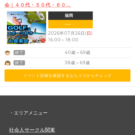
会｜４０代・５０代・６０…
福岡
----
2026年07月26日(
日
)
16:00
～
18:00
40
69
歳～
歳
終了
38
69
歳～
歳
終了
イベント詳細を確認するならココからチェック
・エリアメニュー
社会人サークル関東