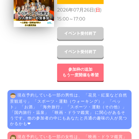
2026年07月26日(
日
)
15:00
～
17:00
参加枠の追加
もう一度開催を希望
現在予約している一部の男性は、 「
花見・紅葉など自然
景観巡り
」 「
スポーツ・運動（ウォーキング）
」 「
ペッ
ト
」 「
お酒
」 「
海外旅行
」 「
スポーツ・運動（その他）
」
「
国内旅行・温泉
」 「
映画・ドラマ鑑賞
」 に関心があるそ
うです。他の参加者の中にもあなたと共通の趣味の人が見つ
かるかも❤
現在予約している一部の女性は、 「
映画・ドラマ鑑賞
」