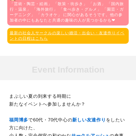
「
芸術・陶芸・絵画
」 「
散策・街歩き
」 「
お酒
」 「
国内旅
行・温泉
」 「
海外旅行
」 「
食べ歩き・グルメ
」 「
園芸・ガ
ーデニング
」 「
カラオケ
」 に関心があるそうです。他の参
加者の中にもあなたと共通の趣味の人が見つかるかも❤
最新の社会人サークルの楽しい婚活・出会い・友達作りイベ
ントの日程はこちら
Event Information
まぶしい夏の到来する時期に
新たなイベントへ参加しませんか？
福岡博多
で60代・70代中心の
新しい友達作り
をしたい
方に向けた、
少人数・完全個室の和やかな
サークルアッシュ
の食事