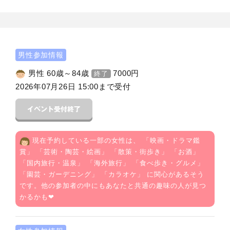
男性参加情報
男性 60歳～84歳
7000
円
終了
2026年07月26日 15:00まで受付
現在予約している一部の女性は、 「
映画・ドラマ鑑
賞
」 「
芸術・陶芸・絵画
」 「
散策・街歩き
」 「
お酒
」
「
国内旅行・温泉
」 「
海外旅行
」 「
食べ歩き・グルメ
」
「
園芸・ガーデニング
」 「
カラオケ
」 に関心があるそう
です。他の参加者の中にもあなたと共通の趣味の人が見つ
かるかも❤