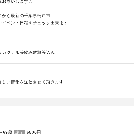
録お願いします☆
ジから最新の千葉県松戸市
ルイベント日程をチェック出来ます
＆カクテル等飲み放題等込み
詳しい情報を送信させて頂きます
～69歳
5500
円
終了