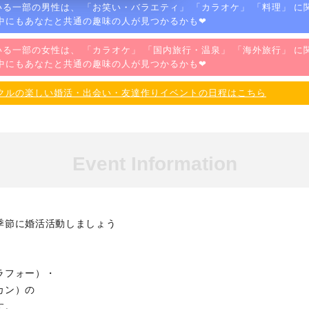
る一部の男性は、 「
お笑い・バラエティ
」 「
カラオケ
」 「
料理
」 に
中にもあなたと共通の趣味の人が見つかるかも❤
る一部の女性は、 「
カラオケ
」 「
国内旅行・温泉
」 「
海外旅行
」 に
中にもあなたと共通の趣味の人が見つかるかも❤
クルの楽しい婚活・出会い・友達作りイベントの日程はこちら
Event Information
季節に婚活活動しましょう
ラフォー）・
カン）の
す。