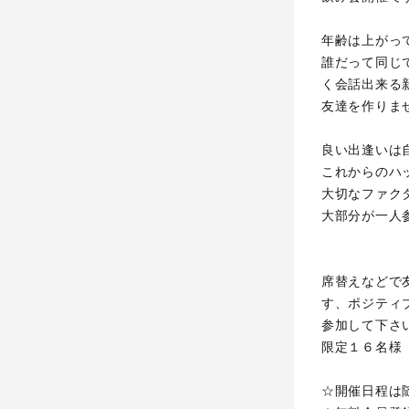
年齢は上がっ
誰だって同じ
く会話出来る
友達を作り
良い出逢いは
これからのハ
大切なファク
大部分が一人
席替えなどで
す、ポジティ
参加して下さ
限定１６名様
☆開催日程は