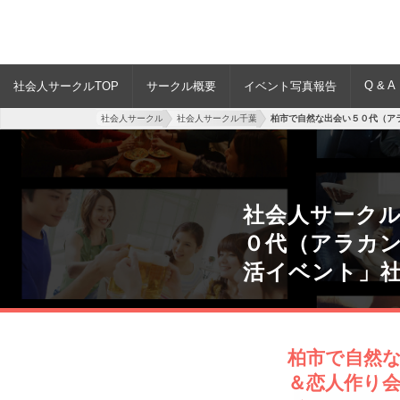
Q & A
社会人サークルTOP
サークル概要
イベント写真報告
社会人サークル
社会人サークル千葉
柏市で自然な出会い５０代（ア
社会人サーク
０代（アラカ
活イベント」
柏市で自然
＆恋人作り会