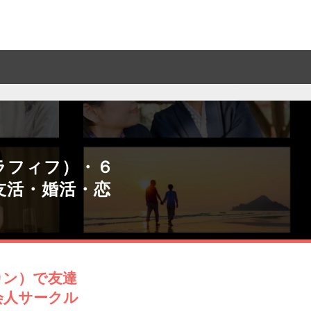
ラフィフ）・６
友活・婚活・恋
カン）で友達
会人サークル