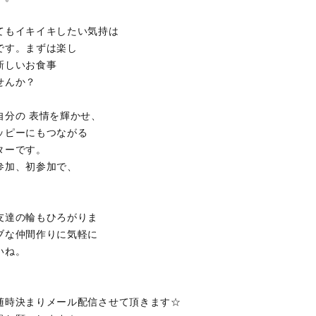
てもイキイキしたい気持は
です。まずは楽し
新しいお食事
ませんか？
自分の 表情を輝かせ、
ッピーにもつながる
ターです。
参加、初参加で、
友達の輪もひろがりま
ブな仲間作りに気軽に
いね。
随時決まりメール配信させて頂きます☆