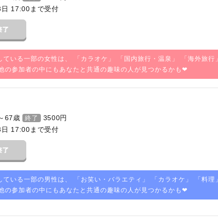
8日 17:00まで受付
している一部の女性は、 「
カラオケ
」 「
国内旅行・温泉
」 「
海外旅行
他の参加者の中にもあなたと共通の趣味の人が見つかるかも❤
～67歳
3500
円
終了
8日 17:00まで受付
している一部の男性は、 「
お笑い・バラエティ
」 「
カラオケ
」 「
料理
他の参加者の中にもあなたと共通の趣味の人が見つかるかも❤