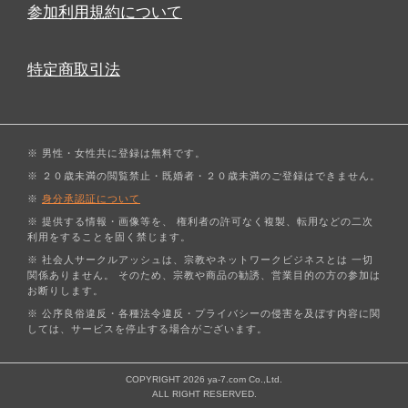
参加利用規約について
特定商取引法
※ 男性・女性共に登録は無料です。
※ ２０歳未満の閲覧禁止・既婚者・２０歳未満のご登録はできません。
※
身分承認証について
※ 提供する情報・画像等を、 権利者の許可なく複製、転用などの二次
利用をすることを固く禁じます。
※ 社会人サークルアッシュは、宗教やネットワークビジネスとは 一切
関係ありません。 そのため、宗教や商品の勧誘、営業目的の方の参加は
お断りします。
※ 公序良俗違反・各種法令違反・プライバシーの侵害を及ぼす内容に関
しては、サービスを停止する場合がございます。
COPYRIGHT 2026 ya-7.com Co.,Ltd.
ALL RIGHT RESERVED.