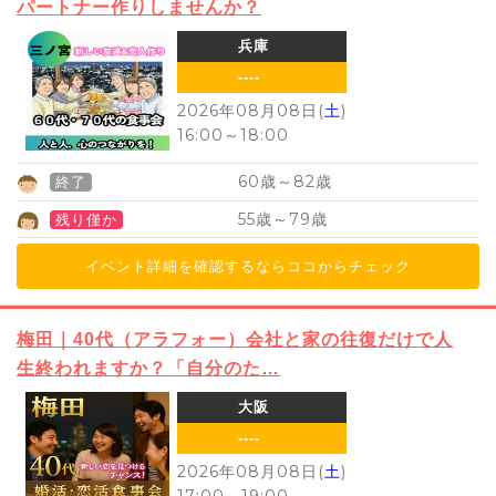
パートナー作りしませんか？
兵庫
----
2026年08月08日(
土
)
16:00
～
18:00
60
82
歳～
歳
終了
55
79
歳～
歳
残り僅か
イベント詳細を確認するならココからチェック
梅田｜40代（アラフォー）会社と家の往復だけで人
生終われますか？「自分のた…
大阪
----
2026年08月08日(
土
)
17:00
～
19:00