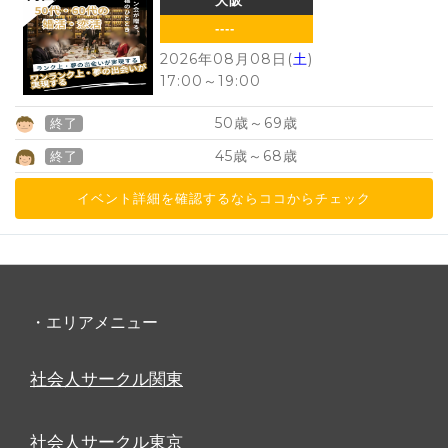
大阪
----
2026年08月08日(
土
)
17:00
～
19:00
50
69
歳～
歳
終了
45
68
歳～
歳
終了
イベント詳細を確認するならココからチェック
・エリアメニュー
社会人サークル関東
社会人サークル東京