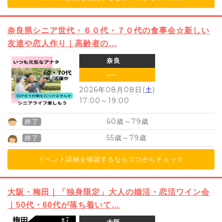
奈良県シニア世代・６０代・７０代の食事会☆新しい
友達や恋人作り｜高齢者の…
奈良
----
2026年08月08日(
土
)
17:00
～
19:00
60
79
歳～
歳
終了
55
79
歳～
歳
終了
イベント詳細を確認するならココからチェック
大阪・梅田｜「独身限定」大人の婚活・恋活ワイン会
｜50代・60代が落ち着いて…