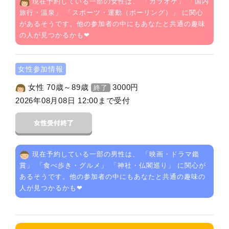
現在予約している一部の女性は、 「
カラオケ
」 「
国内
旅行・温泉
」 「
スポーツ・運動（ボーリング）
」 に関心
があるそうです。他の参加者の中にもあなたと共通の趣味
の人が見つかるかも❤
女性参加情報
女性 70歳～89歳
3000
円
終了
2026年08月08日 12:00まで受付
現在予約している一部の男性は、 「
映画・ドラマ鑑
賞
」 「
食べ歩き・グルメ
」 「
神社・仏閣巡り
」 に関心が
あるそうです。他の参加者の中にもあなたと共通の趣味の
人が見つかるかも❤