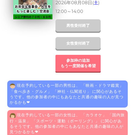
2026年08月08日(
土
)
12:00
～
14:00
参加枠の追加
もう一度開催を希望
現在予約している一部の男性は、 「
映画・ドラマ鑑賞
」
「
食べ歩き・グルメ
」 「
神社・仏閣巡り
」 に関心があるそ
うです。他の参加者の中にもあなたと共通の趣味の人が見つ
かるかも❤
現在予約している一部の女性は、 「
カラオケ
」 「
国内旅
行・温泉
」 「
スポーツ・運動（ボーリング）
」 に関心があ
るそうです。他の参加者の中にもあなたと共通の趣味の人が
見つかるかも❤