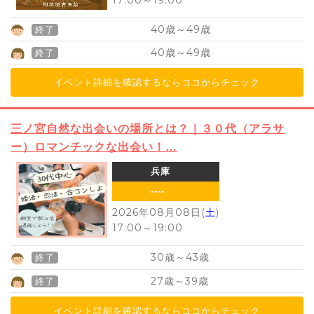
40
49
歳～
歳
終了
40
49
歳～
歳
終了
イベント詳細を確認するならココからチェック
三ノ宮自然な出会いの場所とは？｜３０代（アラサ
ー）ロマンチックな出会い！…
兵庫
----
2026年08月08日(
土
)
17:00
～
19:00
30
43
歳～
歳
終了
27
39
歳～
歳
終了
イベント詳細を確認するならココからチェック