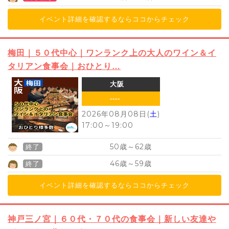
イベント詳細を確認するならココからチェック
梅田｜５０代中心｜ワンランク上の大人のワイン＆イ
タリアン食事会｜おひとり…
大阪
----
2026年08月08日(
土
)
17:00
～
19:00
50
62
歳～
歳
終了
46
59
歳～
歳
終了
イベント詳細を確認するならココからチェック
神戸三ノ宮｜６０代・７０代の食事会｜新しい友達や