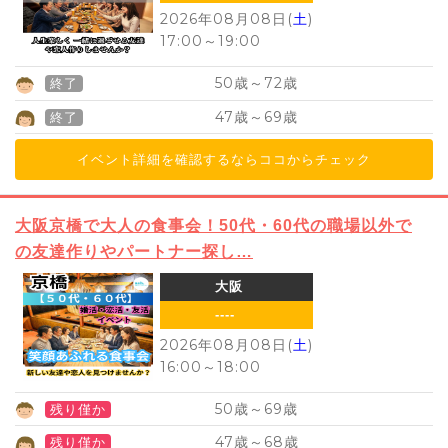
2026年08月08日(
土
)
17:00
～
19:00
50
72
歳～
歳
終了
47
69
歳～
歳
終了
イベント詳細を確認するならココからチェック
大阪京橋で大人の食事会！50代・60代の職場以外で
の友達作りやパートナー探し…
大阪
----
2026年08月08日(
土
)
16:00
～
18:00
50
69
歳～
歳
残り僅か
47
68
歳～
歳
残り僅か