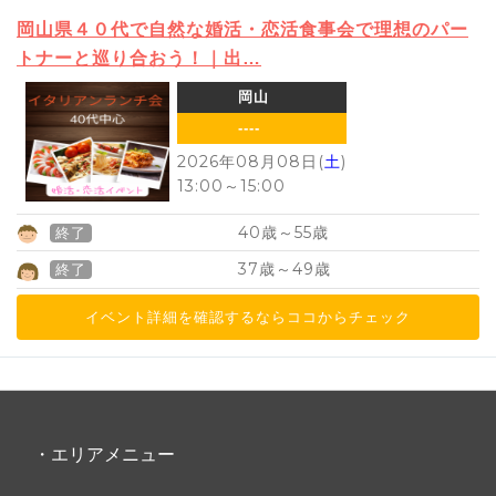
岡山県４０代で自然な婚活・恋活食事会で理想のパー
トナーと巡り合おう！｜出…
岡山
----
2026年08月08日(
土
)
13:00
～
15:00
40
55
歳～
歳
終了
37
49
歳～
歳
終了
イベント詳細を確認するならココからチェック
・エリアメニュー