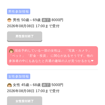
男性参加情報
男性 50歳～69歳
8000
円
終了
2026年08月08日 17:00まで受付
現在予約している一部の女性は、 「
写真・カメラ
」
「
ペット
」 「
貯金・投資
」 に関心があるそうです。他の
参加者の中にもあなたと共通の趣味の人が見つかるかも❤
女性参加情報
女性 45歳～68歳
5000
円
終了
2026年08月08日 17:00まで受付