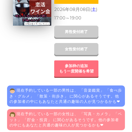
2026年08月08日(
土
)
17:00
～
19:00
参加枠の追加
もう一度開催を希望
現在予約している一部の男性は、 「
音楽鑑賞
」 「
食べ歩
き・グルメ
」 「
散策・街歩き
」 に関心があるそうです。他
の参加者の中にもあなたと共通の趣味の人が見つかるかも❤
現在予約している一部の女性は、 「
写真・カメラ
」 「
ペ
ット
」 「
貯金・投資
」 に関心があるそうです。他の参加者
の中にもあなたと共通の趣味の人が見つかるかも❤