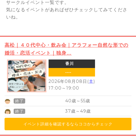
サークルイベント一覧です。
気になるイベントがあればぜひチェックしてみてくださ
いね。
高松｜４０代中心・飲み会｜アラフォー自然な形での
婚活・恋活イベント｜独身…
香川
----
2026年08月08日(
土
)
17:00
～
19:00
40
55
歳～
歳
終了
37
49
歳～
歳
終了
イベント詳細を確認するならココからチェック