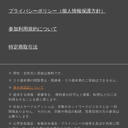
プライバシーポリシー（個人情報保護方針）
参加利用規約について
特定商取引法
※ 男性・女性共に登録は無料です。
※ ２０歳未満の閲覧禁止・既婚者・２０歳未満のご登録はできません。
※
身分承認証について
※ 提供する情報・画像等を、 権利者の許可なく複製、転用などの二次
利用をすることを固く禁じます。
※ 社会人サークルアッシュは、宗教やネットワークビジネスとは 一切
関係ありません。 そのため、宗教や商品の勧誘、営業目的の方の参加は
お断りします。
※ 公序良俗違反・各種法令違反・プライバシーの侵害を及ぼす内容に関