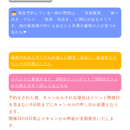
現在予約している一部の男性は、 「
音楽鑑賞
」 「
食べ
歩き・グルメ
」 「
散策・街歩き
」 に関心があるそうで
す。他の参加者の中にもあなたと共通の趣味の人が見つか
るかも❤
最新の社会人サークルの楽しい婚活・出会い・友達作りイ
ベントの日程はこちら
イベントに参加すると、200ポイントゲット！500ポイント
から使えます！詳しくはこちら
予約をされた後、キャンセルされる場合はイベント開催日
を含まない5日前までにキャンセルの申し出が必要となり
ます。
開催日の4日前よりキャンセル料金が全額発生いたしま
す。