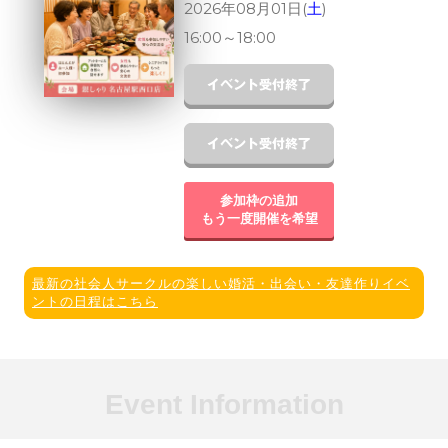
2026年08月01日(
土
)
16:00
～
18:00
参加枠の追加
もう一度開催を希望
最新の社会人サークルの楽しい婚活・出会い・友達作りイベ
ントの日程はこちら
Event Information