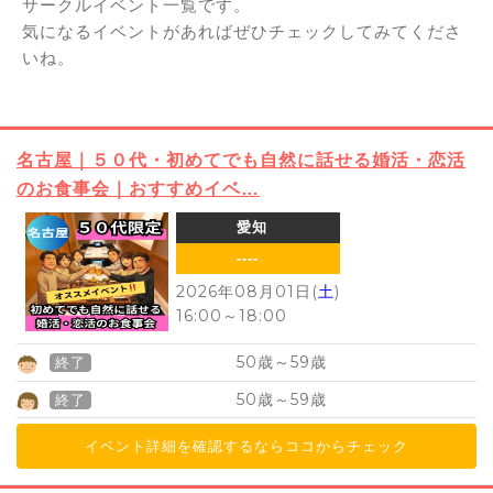
サークルイベント一覧です。
気になるイベントがあればぜひチェックしてみてくださ
いね。
名古屋｜５０代・初めてでも自然に話せる婚活・恋活
のお食事会｜おすすめイベ…
愛知
----
2026年08月01日(
土
)
16:00
～
18:00
50
59
歳～
歳
終了
50
59
歳～
歳
終了
イベント詳細を確認するならココからチェック