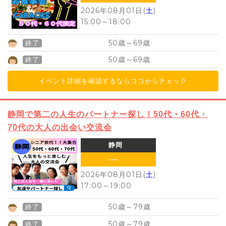
2026年08月01日(
土
)
15:00
～
18:00
50
69
歳～
歳
終了
50
69
歳～
歳
終了
イベント詳細を確認するならココからチェック
静岡で第二の人生のパートナー探し！50代・60代・
70代の大人の出会い交流会
静岡
----
2026年08月01日(
土
)
17:00
～
19:00
50
79
歳～
歳
終了
50
79
歳～
歳
終了