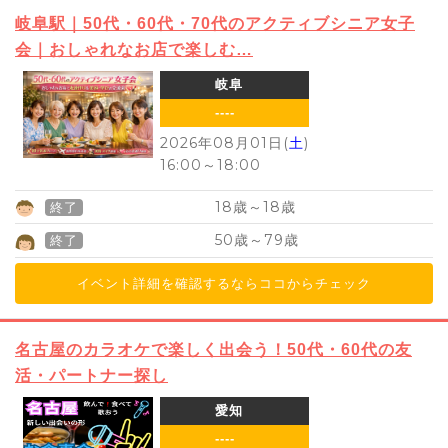
岐阜駅｜50代・60代・70代のアクティブシニア女子
会｜おしゃれなお店で楽しむ…
岐阜
----
2026年08月01日(
土
)
16:00
～
18:00
18
18
歳～
歳
終了
50
79
歳～
歳
終了
イベント詳細を確認するならココからチェック
名古屋のカラオケで楽しく出会う！50代・60代の友
活・パートナー探し
愛知
----