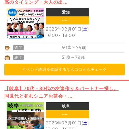
高のタイミング・大人の出…
愛知
----
2026年08月01日(
土
)
16:00
～
18:00
50
79
歳～
歳
終了
51
79
歳～
歳
終了
イベント詳細を確認するならココからチェック
【岐阜】70代・80代の友達作り＆パートナー探し。
同世代と和むシニアお茶会・…
岐阜
----
2026年08月01日(
土
)