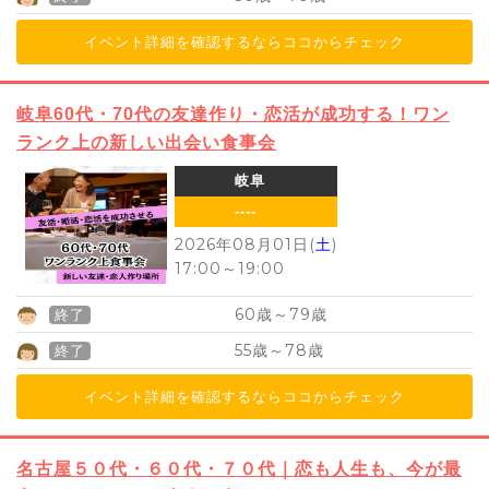
イベント詳細を確認するならココからチェック
岐阜60代・70代の友達作り・恋活が成功する！ワン
ランク上の新しい出会い食事会
岐阜
----
2026年08月01日(
土
)
17:00
～
19:00
60
79
歳～
歳
終了
55
78
歳～
歳
終了
イベント詳細を確認するならココからチェック
名古屋５０代・６０代・７０代｜恋も人生も、今が最