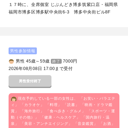
１７時に、全席個室 じぶんどき博多筑紫口店・福岡県
福岡市博多区博多駅中央街6-3 博多中央街ビル8F
男性参加情報
男性 45歳～59歳
7000
円
終了
2026年08月08日 17:00まで受付
現在予約している一部の女性は、 「
お笑い・バラエテ
ィ
」 「
カラオケ
」 「
料理
」 「
読書
」 「
映画・ドラマ鑑
賞
」 「
海外旅行
」 「
食べ歩き・グルメ
」 「
スポーツ・運
動（その他）
」 「
健康・ヘルスケア
」 「
国内旅行・温
泉
」 「
美容・アンチエイジング
」 「
音楽鑑賞
」 「
お酒
」