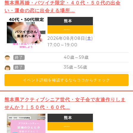
熊本県再婚・バツイチ限定・４０代・５０代の出会
い・運命の恋に出会える場所…
熊本
----
2026年08月08日(
土
)
17:00
～
19:00
40
59
歳～
歳
終了
35
56
歳～
歳
終了
イベント詳細を確認するならココからチェック
熊本県アクティブシニア世代・女子会で友達作りしま
せんか？｜５０代・６０代…
熊本
----