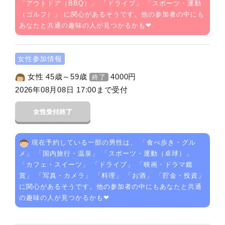
「
アウトドア（BBQ）
」 「
ドライブ
」 「
スポーツ・運動
（ゴルフ）
」 に関心があるそうです。他の参加者の中にも
あなたと共通の趣味の人が見つかるかも❤
女性参加情報
女性 45歳～59歳
4000
円
終了
2026年08月08日 17:00まで受付
現在予約している一部の男性は、 「
食べ歩き・グル
メ
」 「
国内旅行・温泉
」 「
スポーツ・運動（卓球）
」
「
カフェ・スイーツ
」 「
ドライブ
」 「
映画・ドラマ鑑
賞
」 「
写真・カメラ
」 「
料理
」 「
お酒
」 「
貯金・投資
」
に関心があるそうです。他の参加者の中にもあなたと共通
の趣味の人が見つかるかも❤