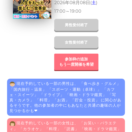
2026年08月08日(
土
)
17:00
～
19:00
参加枠の追加
もう一度開催を希望
現在予約している一部の男性は、 「
食べ歩き・グルメ
」
「
国内旅行・温泉
」 「
スポーツ・運動（卓球）
」 「
カフ
ェ・スイーツ
」 「
ドライブ
」 「
映画・ドラマ鑑賞
」 「
写
真・カメラ
」 「
料理
」 「
お酒
」 「
貯金・投資
」 に関心があ
るそうです。他の参加者の中にもあなたと共通の趣味の人が
見つかるかも❤
現在予約している一部の女性は、 「
お笑い・バラエテ
ィ
」 「
カラオケ
」 「
料理
」 「
読書
」 「
映画・ドラマ鑑賞
」