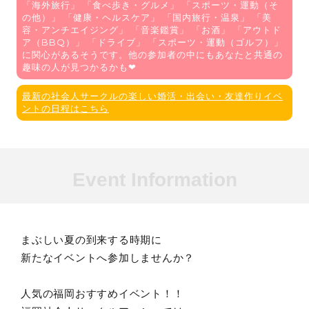
「
海外旅行
」 「
食べ歩き・グルメ
」 「
スポーツ・運動（そ
の他）
」 「
健康・ヘルスケア
」 「
国内旅行・温泉
」 「
美
容・アンチエイジング
」 「
音楽鑑賞
」 「
お酒
」 「
アウトド
ア（BBQ）
」 「
ドライブ
」 「
スポーツ・運動（ゴルフ）
」
に関心があるそうです。他の参加者の中にもあなたと共通の
趣味の人が見つかるかも❤
最新の社会人サークルの楽しい婚活・出会い・友達作りイベ
ントの日程はこちら
Event Information
まぶしい夏の到来する時期に
新たなイベントへ参加しませんか？
人気の福岡おすすめイベント！！