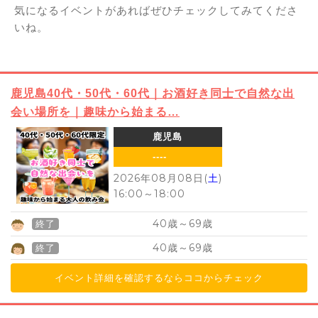
気になるイベントがあればぜひチェックしてみてくださ
いね。
鹿児島40代・50代・60代｜お酒好き同士で自然な出
会い場所を｜趣味から始まる…
鹿児島
----
2026年08月08日(
土
)
16:00
～
18:00
40
69
歳～
歳
終了
40
69
歳～
歳
終了
イベント詳細を確認するならココからチェック