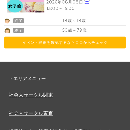
2026年08月08日(
土
)
13:00
～
15:00
18
18
歳～
歳
終了
50
79
歳～
歳
終了
イベント詳細を確認するならココからチェック
・エリアメニュー
社会人サークル関東
社会人サークル東京