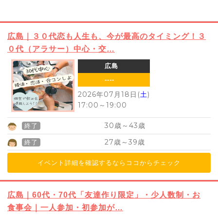
広島｜３０代恋も人生も、今が最高のタイミング！３
０代（アラサー）中心・交…
広島
----
2026年07月18日(
土
)
17:00
～
19:00
30
43
歳～
歳
終了
27
39
歳～
歳
終了
イベント詳細を確認するならココからチェック
広島｜60代・70代「友達作り限定」・少人数制・お
食事会｜一人参加・初参加が…