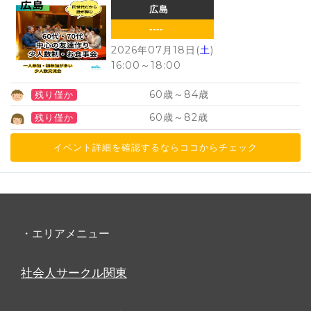
広島
----
2026年07月18日(
土
)
16:00
～
18:00
60
84
歳～
歳
残り僅か
60
82
歳～
歳
残り僅か
イベント詳細を確認するならココからチェック
・エリアメニュー
社会人サークル関東