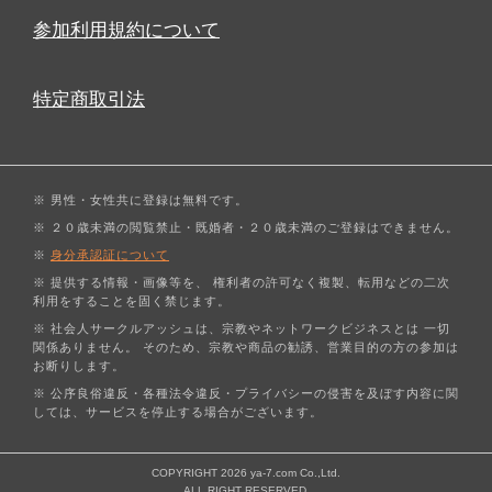
参加利用規約について
特定商取引法
※ 男性・女性共に登録は無料です。
※ ２０歳未満の閲覧禁止・既婚者・２０歳未満のご登録はできません。
※
身分承認証について
※ 提供する情報・画像等を、 権利者の許可なく複製、転用などの二次
利用をすることを固く禁じます。
※ 社会人サークルアッシュは、宗教やネットワークビジネスとは 一切
関係ありません。 そのため、宗教や商品の勧誘、営業目的の方の参加は
お断りします。
※ 公序良俗違反・各種法令違反・プライバシーの侵害を及ぼす内容に関
しては、サービスを停止する場合がございます。
COPYRIGHT 2026 ya-7.com Co.,Ltd.
ALL RIGHT RESERVED.