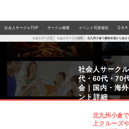
Q & A
社会人サークルTOP
サークル概要
イベント写真報告
社会人サークル
社会人サークル福岡
北九州小倉で趣味友達から始ま
社会人サークル
代・60代・7
会｜国内・海
ント詳細
北九州小倉で
上クルーズ