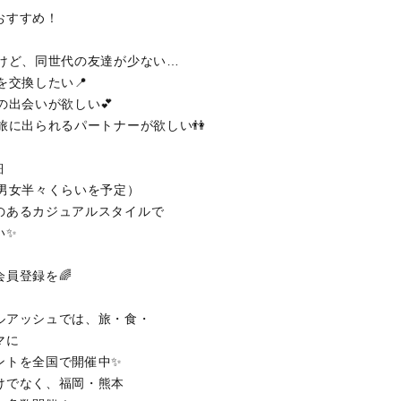
おすすめ！
だけど、同世代の友達が少ない…
を交換したい📍
の出会いが欲しい💕
旅に出られるパートナーが欲しい👫
細
（男女半々くらいを予定）
のあるカジュアルスタイルで
い✨
会員登録を🌈
ルアッシュでは、旅・食・
マに
ントを全国で開催中✨
けでなく、福岡・熊本