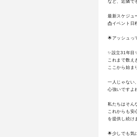
など、近隣で
最新スケジュ
📩イベント
🌟アッシュ
✨設立31年目
これまで数え
ここから始まり
一人じゃない
心強いですよね
私たちはそん
これからも安
を提供し続け
🌟少しでも気