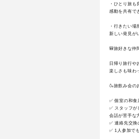
・ひとり旅も
感動を共有で
・行きたい場
新しい発見がい
🎒旅好きな仲
日帰り旅行や
楽しさも味わ
🍶旅飲み会の
✅ 個室の和
✅ スタッフがし
会話が苦手な
✅ 連絡先交換
✅ 1人参加で