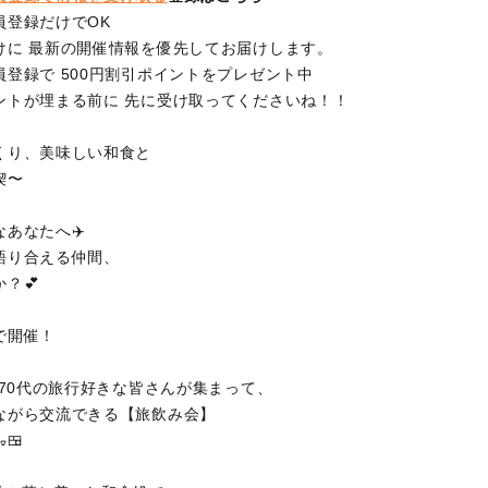
員登録だけでOK
けに 最新の開催情報を優先してお届けします。
登録で 500円割引ポイントをプレゼント中
ントが埋まる前に 先に受け取ってくださいね！！
くり、美味しい和食と
喫〜
あなたへ✈️
語り合える仲間、
？💕
で開催！
・70代の旅行好きな皆さんが集まって、
ながら交流できる【旅飲み会】
🍱