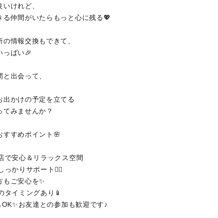
良いけれど、
きる仲間がいたらもっと心に残る💖
所の情報交換もできて、
っぱい🎉
間と出会って、
お出かけの予定を立てる
ってみませんか？
おすすめポイント🌸
食店で安心＆リラックス空間
っかりサポート💁‍♀️
方もご安心を✨
のタイミングあり📱
もOK✨お友達との参加も歓迎です♪