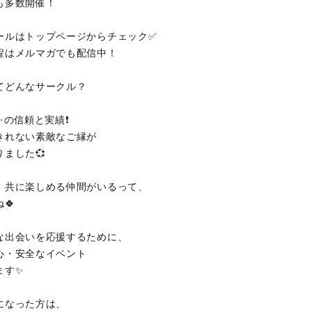
も多数開催！
ールはトップページからチェック✅
日程はメルマガでも配信中！
ってどんなサークル？
✨の信頼と実績❗
きれない素敵なご縁が
ました💞
、共に楽しめる仲間がいるって、
🍀
な出会いを応援するために、
心・安全なイベント
ます✨
になった方は、