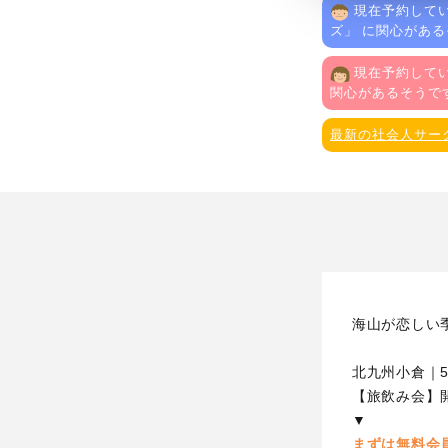
現在予約してい
ズ
」 に関心があ
現在予約してい
関心があるそうで
最新の社会人サー
海山が恋しい
北九州小倉｜5
【旅飲み会】
▼
まずは無料会