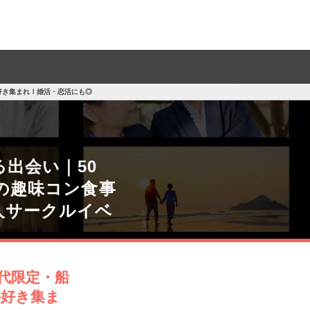
好き集まれ！婚活・恋活にも◎
出会い｜50
の趣味コン食事
人サークルイベ
0代限定・船
外好き集ま