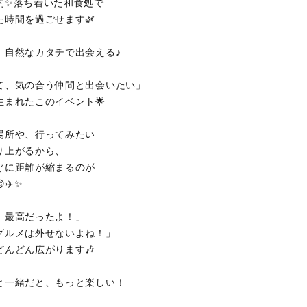
約✨落ち着いた和食処で
た時間を過ごせます🌿
、自然なカタチで出会える♪
て、気の合う仲間と出会いたい」
生まれたこのイベント🌟
場所や、行ってみたい
り上がるから、
ぐに距離が縮まるのが
✈️✨
泉、最高だったよ！」
のグルメは外せないよね！」
どんどん広がります🎶
かと一緒だと、もっと楽しい！