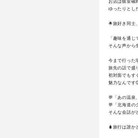
お店は個室確
ゆったりとし
🌟旅好き同士
「趣味を通じ
そんな声から
今まで行った
旅先の話で盛
初対面でもす
魅力なんです😊
💬「あの温
💬「北海道
そんな会話が
🧳旅行は誰