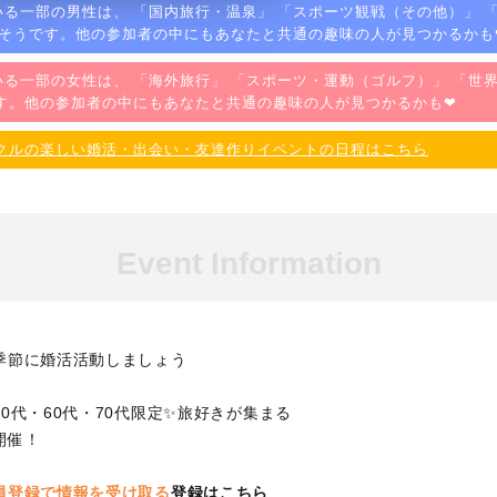
る一部の男性は、 「
国内旅行・温泉
」 「
スポーツ観戦（その他）
」 
るそうです。他の参加者の中にもあなたと共通の趣味の人が見つかるかも
る一部の女性は、 「
海外旅行
」 「
スポーツ・運動（ゴルフ）
」 「
世
す。他の参加者の中にもあなたと共通の趣味の人が見つかるかも❤
クルの楽しい婚活・出会い・友達作りイベントの日程はこちら
Event Information
季節に婚活活動しましょう
0代・60代・70代限定✨旅好きが集まる
開催！
員登録で情報を受け取る
登録はこちら