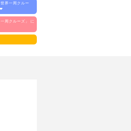
「
世界一周クルー
❤
界一周クルーズ
」 に