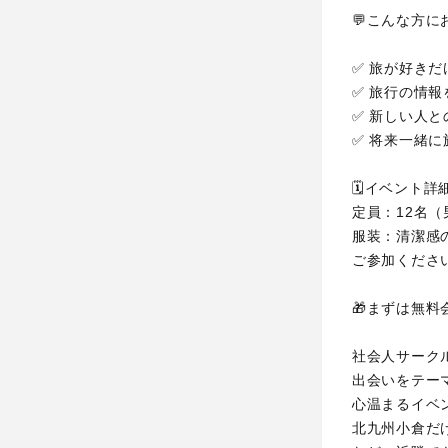
💬こんな方に
✅ 旅が好き
✅ 旅行の情報
✅ 新しい人と
✅ 将来一緒に
🗓イベント詳
定員：12名
服装：清潔感
ご参加くださ
🎁まずは無料
社会人サーク
出会いをテー
心温まるイベ
北九州小倉だ