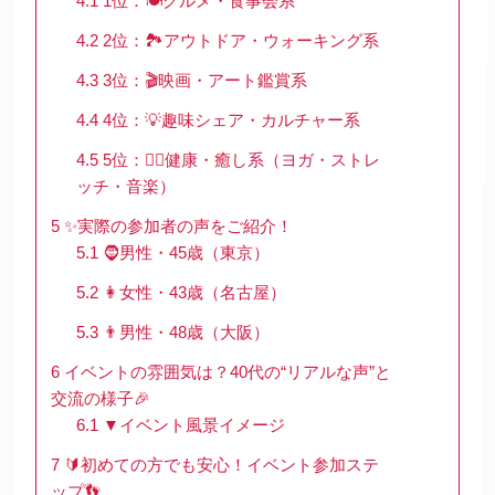
4.1
1位：🍽グルメ・食事会系
4.2
2位：🏞アウトドア・ウォーキング系
4.3
3位：🎬映画・アート鑑賞系
4.4
4位：💡趣味シェア・カルチャー系
4.5
5位：🧘‍♀️健康・癒し系（ヨガ・ストレ
ッチ・音楽）
5
✨実際の参加者の声をご紹介！
5.1
🧔男性・45歳（東京）
5.2
👩女性・43歳（名古屋）
5.3
👨男性・48歳（大阪）
6
イベントの雰囲気は？40代の“リアルな声”と
交流の様子🎉
6.1
▼イベント風景イメージ
7
🔰初めての方でも安心！イベント参加ステ
ップ👣