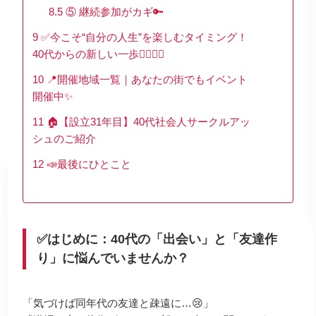
8.5
⑤ 継続参加がカギ🔑
9
✅今こそ“自分の人生”を楽しむタイミング！
40代からの新しい一歩🏃‍♀️🏃‍♂️
10
📍開催地域一覧｜あなたの街でもイベント
開催中✨
11
🏠【設立31年目】40代社会人サークルアッ
シュのご紹介
12
📣最後にひとこと
✅はじめに：40代の「出会い」と「友達作
り」に悩んでいませんか？
「気づけば同年代の友達と疎遠に…😢」