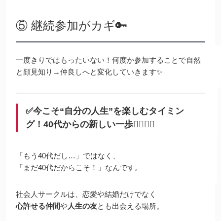
⑤ 継続参加がカギ🔑
一度きりではもったいない！何度か参加することで自然
と顔見知り→仲良しへと変化していきます✨
✅今こそ“自分の人生”を楽しむタイミン
グ！40代からの新しい一歩🏃‍♀️🏃‍♂️
「もう40代だし…」ではなく、
「まだ40代だからこそ！」なんです。
社会人サークルは、恋愛や結婚だけでなく
心許せる仲間
や
人生の友
とも出会える場所。