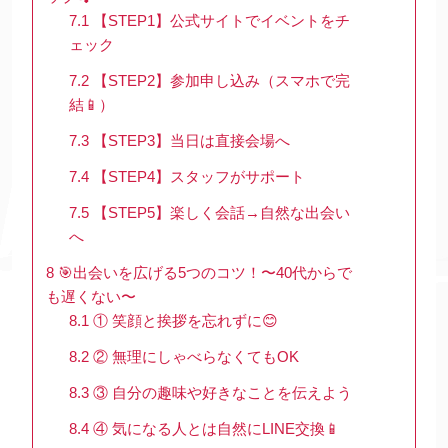
7.1
【STEP1】公式サイトでイベントをチ
ェック
7.2
【STEP2】参加申し込み（スマホで完
結📱）
7.3
【STEP3】当日は直接会場へ
7.4
【STEP4】スタッフがサポート
7.5
【STEP5】楽しく会話→自然な出会い
へ
8
🎯出会いを広げる5つのコツ！〜40代からで
も遅くない〜
8.1
① 笑顔と挨拶を忘れずに😊
8.2
② 無理にしゃべらなくてもOK
8.3
③ 自分の趣味や好きなことを伝えよう
8.4
④ 気になる人とは自然にLINE交換📱