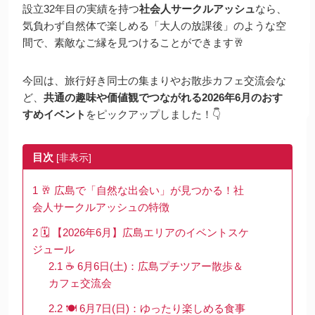
設立32年目の実績を持つ
社会人サークルアッシュ
なら、
気負わず自然体で楽しめる「大人の放課後」のような空
間で、素敵なご縁を見つけることができます🥂
今回は、旅行好き同士の集まりやお散歩カフェ交流会な
ど、
共通の趣味や価値観でつながれる2026年6月のおす
すめイベント
をピックアップしました！👇
目次
[
非表示
]
1
🥂 広島で「自然な出会い」が見つかる！社
会人サークルアッシュの特徴
2
🗓️ 【2026年6月】広島エリアのイベントスケ
ジュール
2.1
☕️ 6月6日(土)：広島プチツアー散歩＆
カフェ交流会
2.2
🍽️ 6月7日(日)：ゆったり楽しめる食事