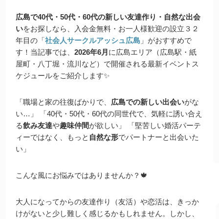
広島で40代・50代・60代の新しい友達作り・自然な出会
い
をお探しなら、入会金無料・お一人様歓迎の設立３２
年目の「
社会人サークルアッシュ広島
」がおすすめで
す！当記事では、
2026年6月
に広島エリア（広島駅・紙
屋町・八丁堀・流川など）で開催される最新イベントス
ケジュールをご紹介します✨
「職場と家の往復ばかりで、
広島での新しい出会い
がな
い…」 「40代・50代・60代の同世代で、気軽に誘い合え
る
飲み友達
や
趣味仲間
が欲しい」 「堅苦しい婚活パーテ
ィーではなく、もっと
自然な形
でパートナーと出会いた
い」
こんな風にお悩みではありませんか？🍁
大人になってからの友達作り（友活）や恋活は、きっか
けがないと少し難しく感じるかもしれません。しかし、