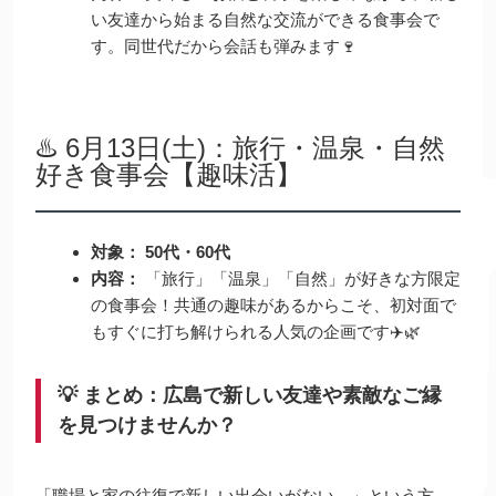
い友達から始まる自然な交流ができる食事会で
す。同世代だから会話も弾みます🍷
♨️ 6月13日(土)：旅行・温泉・自然
好き食事会【趣味活】
対象：
50代・60代
内容：
「旅行」「温泉」「自然」が好きな方限定
の食事会！共通の趣味があるからこそ、初対面で
もすぐに打ち解けられる人気の企画です✈️🌿
💡 まとめ：広島で新しい友達や素敵なご縁
を見つけませんか？
「職場と家の往復で新しい出会いがない…」という方