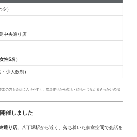
（七夕）
広島中央通り店
女性5名
）
室・少人数制）
参加の方も会話に入りやすく、友達作りから恋活・婚活へつながるきっかけの場
を開催しました
中央通り店
。八丁堀駅から近く、落ち着いた個室空間で会話を