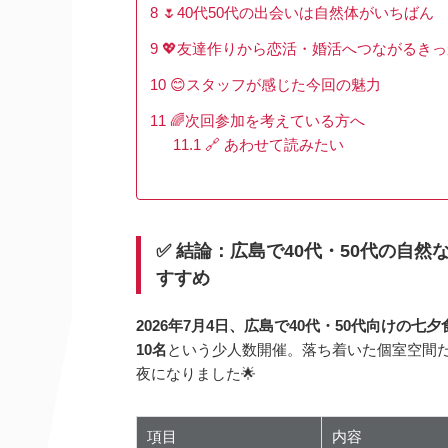
8
🌷40代50代の出会いは自然体がいちばん
9
💖友達作りから恋活・婚活へつながるき
10
😊スタッフが感じた今回の魅力
11
🌈次回参加を考えている方へ
11.1
🔗 あわせて読みたい
✅ 結論：広島で40代・50代の自
すすめ
2026年7月4日、広島で40代・50代向けの
10名
という少人数開催。落ち着いた個室空間
夜になりました🌟
項目
内容