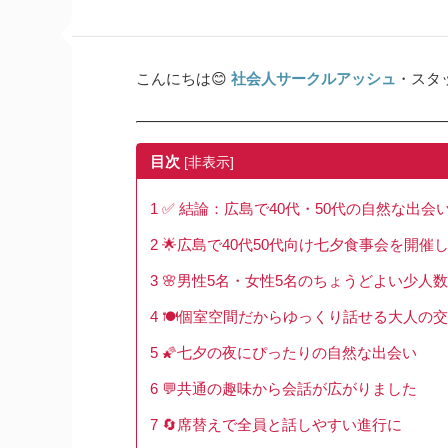
こんにちは😊
社会人サークルアッシュ
・スタ
目次
[
非表示
]
1
✅ 結論：広島で40代・50代の自然な出
2
🌟広島で40代50代向け七夕食事会を開催
3
🌸男性5名・女性5名のちょうどよい少人
4
🍽️個室空間だからゆっくり話せる大人の
5
🌠七夕の夜にぴったりの自然な出会い
6
💬共通の趣味から会話が広がりました
7
🔄席替えで全員と話しやすい進行に