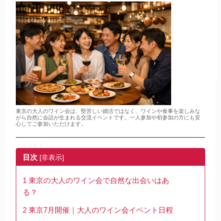
東京の大人のワイン会は、堅苦しい婚活ではなく、ワインや食事を楽しみな
がら自然に会話が生まれる交流イベントです。一人参加や初参加の方にも安
心してご参加いただけます。
目次
[
非表示
]
1
東京の大人のワイン会で自然な出会いはあ
る？
2
東京7月開催｜大人のワイン会イベント日程