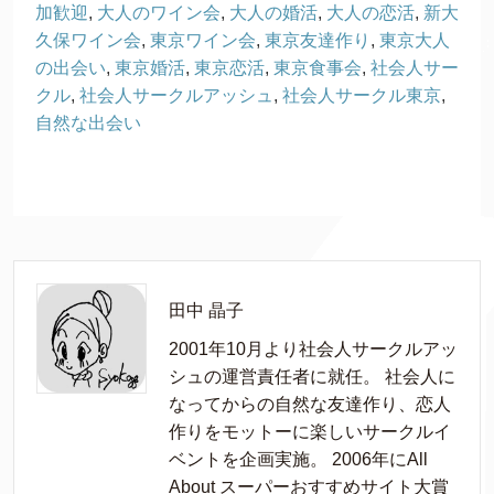
加歓迎
,
大人のワイン会
,
大人の婚活
,
大人の恋活
,
新大
久保ワイン会
,
東京ワイン会
,
東京友達作り
,
東京大人
の出会い
,
東京婚活
,
東京恋活
,
東京食事会
,
社会人サー
クル
,
社会人サークルアッシュ
,
社会人サークル東京
,
自然な出会い
田中 晶子
2001年10月より社会人サークルアッ
シュの運営責任者に就任。 社会人に
なってからの自然な友達作り、恋人
作りをモットーに楽しいサークルイ
ベントを企画実施。 2006年にAll
About スーパーおすすめサイト大賞