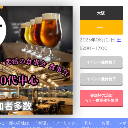
大阪
----
2025年06月21日(
土
)
15:00
～
17:00
参加枠の追加
もう一度開催を希望
る一部の男性は、 「
料理
」 「
ツーリング
」 「
釣り
」 「
お酒
」 「
スポ