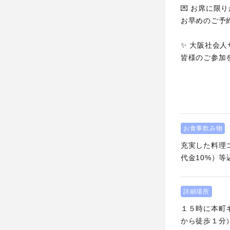
💌 お席に限
お早めのご予
✨ 大阪社会
皆様のご参加
お食事飲み物
充実した料理
代金10%）等
詳細場所
１５時に本町キ
から徒歩１分