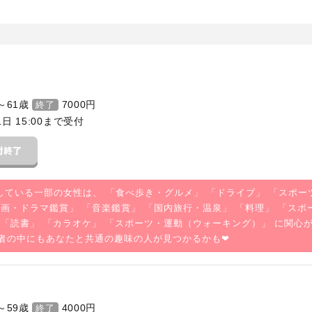
～61歳
7000
円
終了
1日 15:00まで受付
している一部の女性は、 「
食べ歩き・グルメ
」 「
ドライブ
」 「
スポー
映画・ドラマ鑑賞
」 「
音楽鑑賞
」 「
国内旅行・温泉
」 「
料理
」 「
スポ
 「
読書
」 「
カラオケ
」 「
スポーツ・運動（ウォーキング）
」 に関心
者の中にもあなたと共通の趣味の人が見つかるかも❤
～59歳
4000
円
終了