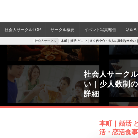
Q & A
社会人サークルTOP
サークル概要
イベント写真報告
社会人サークル
本町｜婚活 どこで｜５０代中心・大人の真剣な出会い
社会人サークル
い｜少人数制
詳細
本町｜婚活 
活・恋活食事