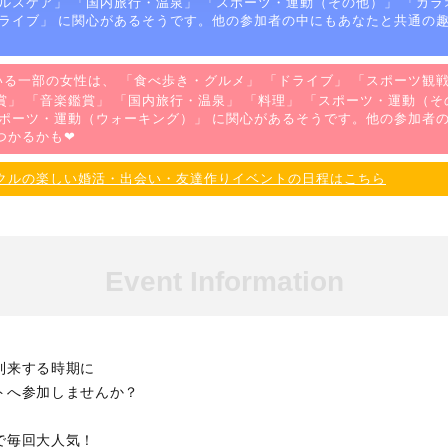
ルスケア
」 「
国内旅行・温泉
」 「
スポーツ・運動（その他）
」 「
カラ
ライブ
」 に関心があるそうです。他の参加者の中にもあなたと共通の
る一部の女性は、 「
食べ歩き・グルメ
」 「
ドライブ
」 「
スポーツ観
賞
」 「
音楽鑑賞
」 「
国内旅行・温泉
」 「
料理
」 「
スポーツ・運動（そ
ポーツ・運動（ウォーキング）
」 に関心があるそうです。他の参加者
つかるかも❤
クルの楽しい婚活・出会い・友達作りイベントの日程はこちら
Event Information
到来する時期に
トへ参加しませんか？
で毎回大人気！