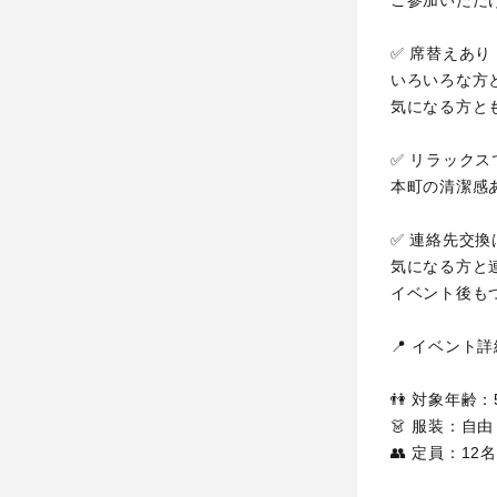
✅ 席替えあ
いろいろな方
気になる方と
✅ リラック
本町の清潔感
✅ 連絡先交換
気になる方と
イベント後もつ
📍 イベント詳細
👫 対象年齢
👗 服装：自
👥 定員：1