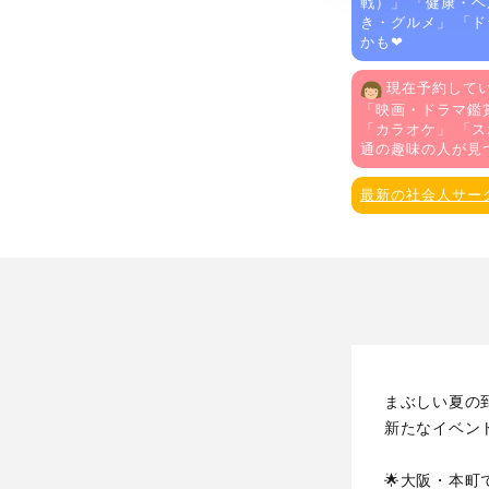
戦）
」 「
健康・ヘ
き・グルメ
」 「
ド
かも❤
現在予約してい
「
映画・ドラマ鑑
「
カラオケ
」 「
ス
通の趣味の人が見
最新の社会人サー
まぶしい夏の
新たなイベン
🌟大阪・本町