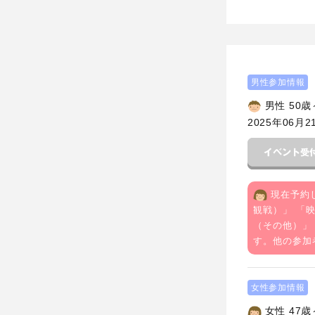
男性参加情報
男性 50歳
2025年06月2
現在予約
観戦）
」 「
（その他）
」
す。他の参加
女性参加情報
女性 47歳