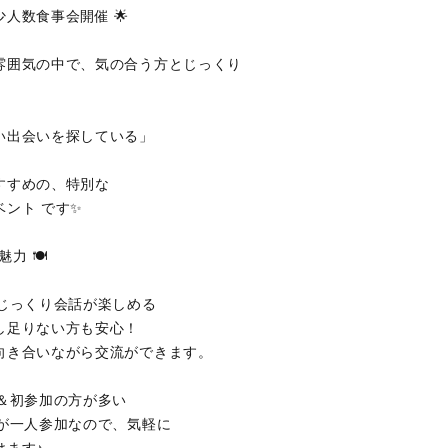
人数食事会開催 🌟
雰囲気の中で、気の合う方とじっくり
い出会いを探している」
すすめの、特別な
ベント です✨
魅力 🍽
でじっくり会話が楽しめる
し足りない方も安心！
向き合いながら交流ができます。
加＆初参加の方が多い
方が一人参加なので、気軽に
けます♪