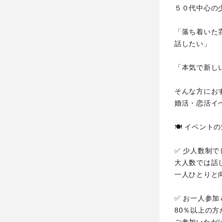
５０代中心の少
「落ち着いた
話したい」
「本気で新し
そんな方にお
婚活・恋活イ
🍽 イベントの
✅ 少人数制
大人数では話
一人ひとりと
✅ お一人参
80％以上の
ご参加いただ