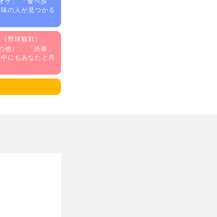
オケ
」 「
食べ歩
趣味の人が見つかる
戦（野球観戦）
」
の他）
」 「
読書
」
の中にもあなたと共