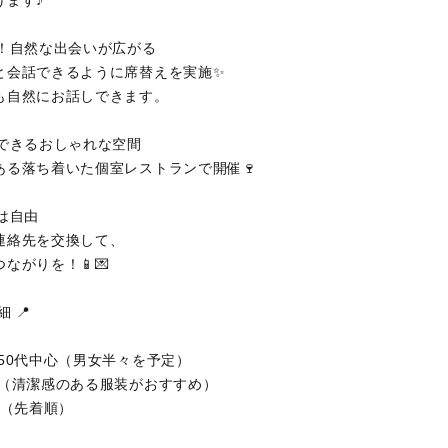
り！自然な出会いが広がる
と会話できるように席替えを実施✨
も自然にお話しできます。
スできるおしゃれな空間
ある落ち着いた個室レストランで開催🍷
は自由
連絡先を交換して、
ながりを！📱💌
 📍
：50代中心（男女半々を予定）
由（清潔感のある服装がおすすめ）
2名（先着順）