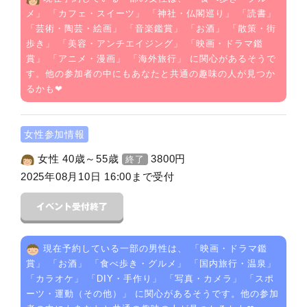
メ
」 「
カフェ・スイーツ
」 「
神社・仏閣巡り
」 「
読書
」
「
芸術・陶芸・絵画
」 「
音楽鑑賞
」 「
お酒
」 「
散策・街
歩き
」 「
美容・アンチエイジング
」 「
映画・ドラマ鑑
賞
」 「
アニメ・漫画
」 「
海外旅行
」 に関心があるそうで
す。他の参加者の中にもあなたと共通の趣味の人が見つか
るかも❤
女性参加情報
女性 40歳～55歳
3800
円
終了
2025年08月10日 16:00まで受付
現在予約している一部の男性は、 「
映画・ドラマ鑑
賞
」 「
お酒
」 「
食べ歩き・グルメ
」 「
国内旅行・温泉
」
「
カラオケ
」 「
DIY・手作り
」 「
写真・カメラ
」 「
スポ
ーツ・運動（その他）
」 に関心があるそうです。他の参加