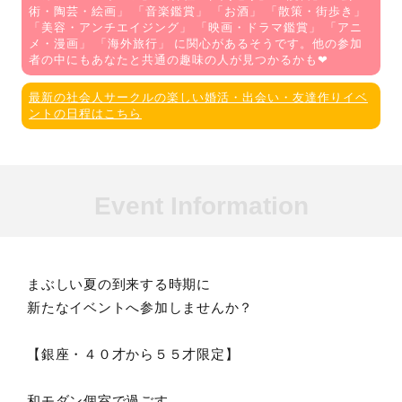
術・陶芸・絵画
」 「
音楽鑑賞
」 「
お酒
」 「
散策・街歩き
」
「
美容・アンチエイジング
」 「
映画・ドラマ鑑賞
」 「
アニ
メ・漫画
」 「
海外旅行
」 に関心があるそうです。他の参加
者の中にもあなたと共通の趣味の人が見つかるかも❤
最新の社会人サークルの楽しい婚活・出会い・友達作りイベ
ントの日程はこちら
Event Information
まぶしい夏の到来する時期に
新たなイベントへ参加しませんか？
【銀座・４０才から５５才限定】
和モダン個室で過ごす、