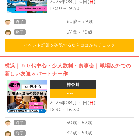
2025年08月10日(
日
)
17:30
～
19:30
60
79
歳～
歳
終了
57
79
歳～
歳
終了
イベント詳細を確認するならココからチェック
横浜｜５０代中心・少人数制・食事会｜職場以外での
新しい友達＆パートナー作…
神奈川
----
2025年08月10日(
日
)
16:30
～
18:30
50
62
歳～
歳
終了
47
59
歳～
歳
終了