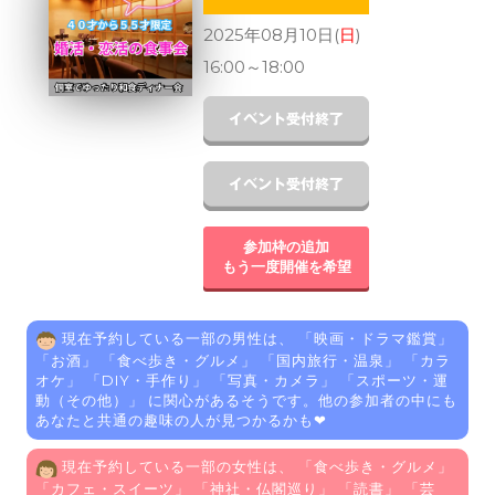
2025年08月10日(
日
)
16:00
～
18:00
参加枠の追加
もう一度開催を希望
現在予約している一部の男性は、 「
映画・ドラマ鑑賞
」
「
お酒
」 「
食べ歩き・グルメ
」 「
国内旅行・温泉
」 「
カラ
オケ
」 「
DIY・手作り
」 「
写真・カメラ
」 「
スポーツ・運
動（その他）
」 に関心があるそうです。他の参加者の中にも
あなたと共通の趣味の人が見つかるかも❤
現在予約している一部の女性は、 「
食べ歩き・グルメ
」
「
カフェ・スイーツ
」 「
神社・仏閣巡り
」 「
読書
」 「
芸