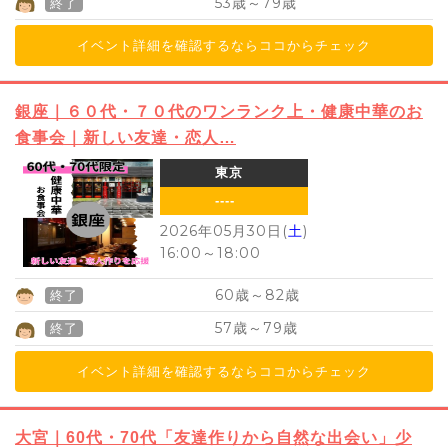
53
79
歳～
歳
終了
イベント詳細を確認するならココからチェック
銀座｜６０代・７０代のワンランク上・健康中華のお
食事会｜新しい友達・恋人…
東京
----
2026年05月30日(
土
)
16:00
～
18:00
60
82
歳～
歳
終了
57
79
歳～
歳
終了
イベント詳細を確認するならココからチェック
大宮｜60代・70代「友達作りから自然な出会い」少