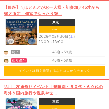
【銀座】＼ほとんどがお一人様・初参加／45才から
59才限定｜個室でゆったり繋…
東京
----
2026年05月30日(
土
)
16:00
～
18:00
45
59
歳～
歳
終了
45
59
歳～
歳
残り僅か
イベント詳細を確認するならココからチェック
品川｜友達作りイベント｜趣味別・５０代・６０代の
海外＆国内旅行や温泉や世…
東京
----