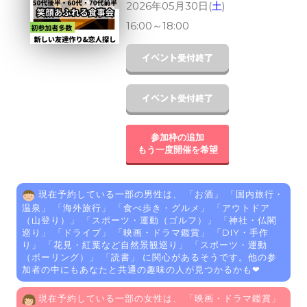
2026年05月30日(
土
)
16:00
～
18:00
参加枠の追加
もう一度開催を希望
現在予約している一部の男性は、 「
お酒
」 「
国内旅行・
温泉
」 「
海外旅行
」 「
食べ歩き・グルメ
」 「
アウトドア
（山登り）
」 「
スポーツ・運動（ゴルフ）
」 「
神社・仏閣
巡り
」 「
ドライブ
」 「
映画・ドラマ鑑賞
」 「
DIY・手作
り
」 「
花見・紅葉など自然景観巡り
」 「
スポーツ・運動
（ボーリング）
」 「
読書
」 に関心があるそうです。他の参
加者の中にもあなたと共通の趣味の人が見つかるかも❤
現在予約している一部の女性は、 「
映画・ドラマ鑑賞
」