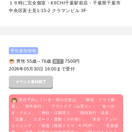
１６時に完全個室・KIICHI千葉駅前店・千葉県千葉市
中央区富士見1-15-2 クラマンビル 3F
男性参加情報
男性 55歳～76歳
7500
円
終了
2026年05月30日 16:00まで受付
現在予約している一部の女性は、 「
映画・ドラマ鑑
賞
」 「
海外旅行
」 「
アウトドア（山登り）
」 「
食べ歩
き・グルメ
」 「
神社・仏閣巡り
」 「
国内旅行・温泉
」
「
読書
」 「
スポーツ・運動（その他）
」 「
美容・アンチ
エイジング
」 「
韓流（韓国ドラマ・K-POP）
」 「
音楽鑑