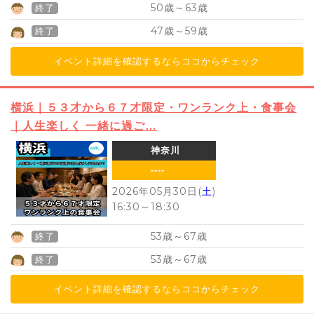
50
63
歳～
歳
終了
47
59
歳～
歳
終了
イベント詳細を確認するならココからチェック
横浜｜５３才から６７才限定・ワンランク上・食事会
｜人生楽しく 一緒に過ご…
神奈川
----
2026年05月30日(
土
)
16:30
～
18:30
53
67
歳～
歳
終了
53
67
歳～
歳
終了
イベント詳細を確認するならココからチェック