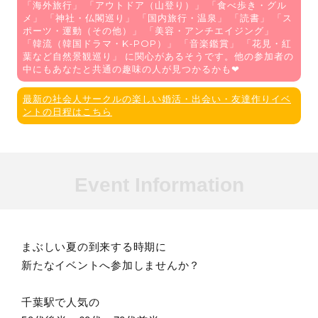
「
海外旅行
」 「
アウトドア（山登り）
」 「
食べ歩き・グル
メ
」 「
神社・仏閣巡り
」 「
国内旅行・温泉
」 「
読書
」 「
ス
ポーツ・運動（その他）
」 「
美容・アンチエイジング
」
「
韓流（韓国ドラマ・K-POP）
」 「
音楽鑑賞
」 「
花見・紅
葉など自然景観巡り
」 に関心があるそうです。他の参加者の
中にもあなたと共通の趣味の人が見つかるかも❤
最新の社会人サークルの楽しい婚活・出会い・友達作りイベ
ントの日程はこちら
Event Information
まぶしい夏の到来する時期に
新たなイベントへ参加しませんか？
千葉駅で人気の