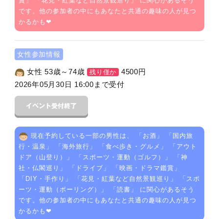
賞
」 「
花見・紅葉など自然景観巡り
」 に関心があるそう
です。他の参加者の中にもあなたと共通の趣味の人が見つ
かるかも❤
女性参加情報
女性 53歳～74歳
4500
円
残り僅か
2026年05月30日 16:00まで受付
現在予約している一部の男性は、 「
お酒
」 「
国内旅
行・温泉
」 「
海外旅行
」 「
食べ歩き・グルメ
」 「
アウト
ドア（山登り）
」 「
スポーツ・運動（ゴルフ）
」 「
神
社・仏閣巡り
」 「
ドライブ
」 「
映画・ドラマ鑑賞
」
「
DIY・手作り
」 「
花見・紅葉など自然景観巡り
」 「
スポ
ーツ・運動（ボーリング）
」 「
読書
」 に関心があるそう
です。他の参加者の中にもあなたと共通の趣味の人が見つ
かるかも❤