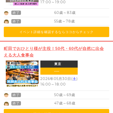
17:00
～
19:00
60
83
歳～
歳
終了
55
78
歳～
歳
終了
イベント詳細を確認するならココからチェック
町田でおひとり様が主役！50代・60代が自然に出会
える大人食事会
東京
----
2026年05月30日(
土
)
16:00
～
18:00
50
69
歳～
歳
終了
47
68
歳～
歳
終了