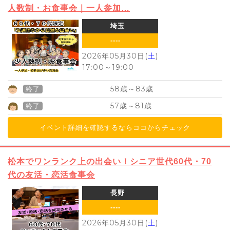
人数制・お食事会｜一人参加…
埼玉
----
2026年05月30日(
土
)
17:00
～
19:00
58
83
歳～
歳
終了
57
81
歳～
歳
終了
イベント詳細を確認するならココからチェック
松本でワンランク上の出会い！シニア世代60代・70
代の友活・恋活食事会
長野
----
2026年05月30日(
土
)