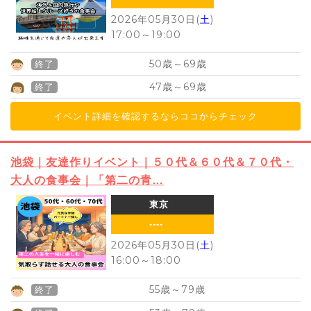
2026年05月30日(
土
)
17:00
～
19:00
50
69
歳～
歳
終了
47
69
歳～
歳
終了
イベント詳細を確認するならココからチェック
池袋｜友達作りイベント｜５０代＆６０代＆７０代・
大人の食事会｜「第二の青…
東京
----
2026年05月30日(
土
)
16:00
～
18:00
55
79
歳～
歳
終了