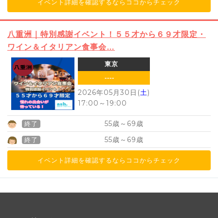
イベント詳細を確認するならココからチェック
八重洲｜特別感謝イベント！５５才から６９才限定・
ワイン＆イタリアン食事会…
東京
----
2026年05月30日(
土
)
17:00
～
19:00
55
69
歳～
歳
終了
55
69
歳～
歳
終了
イベント詳細を確認するならココからチェック