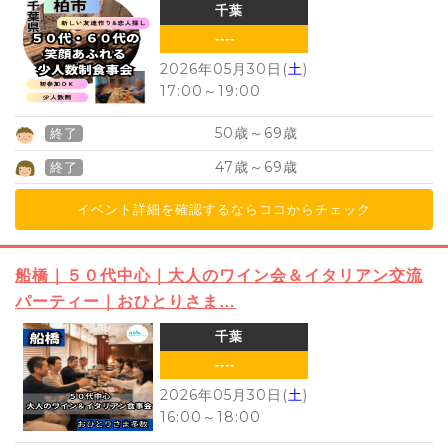
千葉
----
2026年05月30日(
土
)
17:00
～
19:00
50
69
歳～
歳
終了
47
69
歳～
歳
終了
イベント詳細を確認するならココからチェック
船橋｜５０代中心｜大人のワイン会＆イタリアン交流
パーティー｜おひとりさま…
千葉
----
2026年05月30日(
土
)
16:00
～
18:00