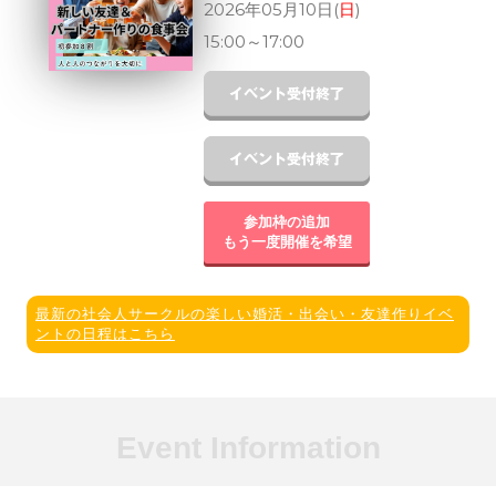
2026年05月10日(
日
)
15:00
～
17:00
参加枠の追加
もう一度開催を希望
最新の社会人サークルの楽しい婚活・出会い・友達作りイベ
ントの日程はこちら
Event Information