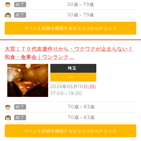
50
79
歳～
歳
終了
50
79
歳～
歳
終了
イベント詳細を確認するならココからチェック
大宮｜７０代友達作りから・ワクワクが止まらない！
和食・食事会｜ワンランク…
埼玉
----
2026年05月10日(
日
)
17:00
～
19:00
70
83
歳～
歳
終了
70
83
歳～
歳
終了
イベント詳細を確認するならココからチェック