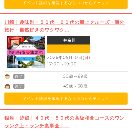
イベント詳細を確認するならココからチェック
川崎｜趣味別・５０代・６０代の船上クルーズ・海外
旅行・自然好きのワクワク…
神奈川
----
2026年05月10日(
日
)
17:00
～
19:00
50
69
歳～
歳
終了
45
68
歳～
歳
終了
イベント詳細を確認するならココからチェック
銀座・汐留｜４０代・５０代の高級和食コースのワン
ランク上・ランチ食事会｜…