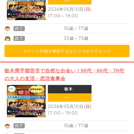
----
2026年05月10日(
日
)
17:00
～
19:00
55
77
歳～
歳
終了
53
73
歳～
歳
終了
イベント詳細を確認するならココからチェック
栃木県宇都宮市で自然な出会い！50代・60代・70代
の大人の友活・恋活食事会
栃木
----
2026年05月10日(
日
)
17:00
～
19:00
55
77
歳～
歳
終了