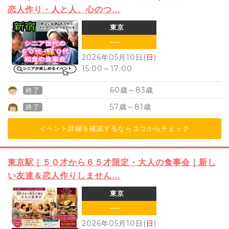
恋人作り・人と人、心のつ…
東京
----
2026年05月10日(
日
)
15:00
～
17:00
60
83
歳～
歳
終了
57
81
歳～
歳
終了
イベント詳細を確認するならココからチェック
東京駅｜５０才から６５才限定・大人の食事会｜新し
い友達＆恋人作りしません…
東京
----
2026年05月10日(
日
)