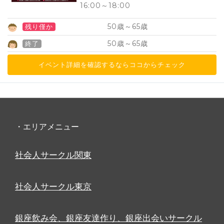
16:00
～
18:00
50
65
歳～
歳
残り僅か
50
65
歳～
歳
終了
イベント詳細を確認するならココからチェック
・エリアメニュー
社会人サークル関東
社会人サークル東京
銀座飲み会、銀座友達作り、銀座出会いサークル