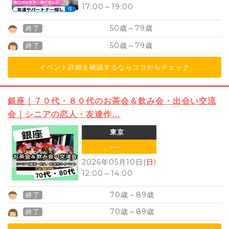
17:00
～
19:00
50
79
歳～
歳
終了
50
79
歳～
歳
終了
イベント詳細を確認するならココからチェック
銀座｜７０代・８０代のお茶会＆飲み会・出会い交流
会｜シニアの恋人・友達作…
東京
----
2026年05月10日(
日
)
12:00
～
14:00
70
89
歳～
歳
終了
70
89
歳～
歳
終了