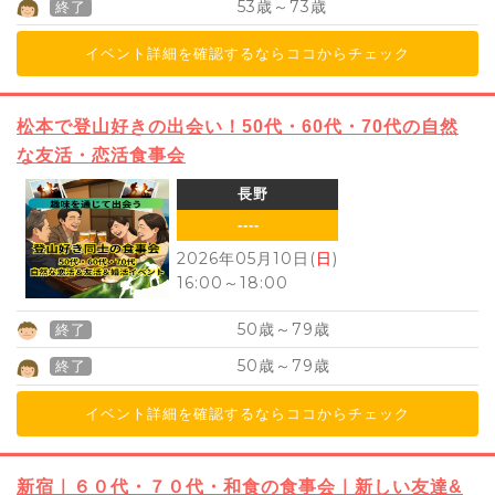
53
73
歳～
歳
終了
イベント詳細を確認するならココからチェック
松本で登山好きの出会い！50代・60代・70代の自然
な友活・恋活食事会
長野
----
2026年05月10日(
日
)
16:00
～
18:00
50
79
歳～
歳
終了
50
79
歳～
歳
終了
イベント詳細を確認するならココからチェック
新宿｜６０代・７０代・和食の食事会｜新しい友達&