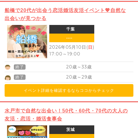
船橋で20代が出会う恋活婚活友活イベント💖自然な
出会いが見つかる
千葉
----
2026年05月10日(
日
)
17:00
～
19:00
20
33
歳～
歳
終了
20
29
歳～
歳
終了
イベント詳細を確認するならココからチェック
水戸市で自然な出会い！50代・60代・70代の大人の
友活・恋活・婚活食事会
茨城