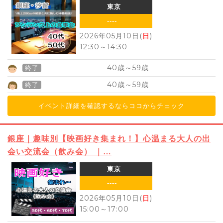
東京
----
2026年05月10日(
日
)
12:30
～
14:30
40
59
歳～
歳
終了
40
59
歳～
歳
終了
イベント詳細を確認するならココからチェック
銀座｜趣味別【映画好き集まれ！】心温まる大人の出
会い交流会（飲み会） ｜…
東京
----
2026年05月10日(
日
)
15:00
～
17:00