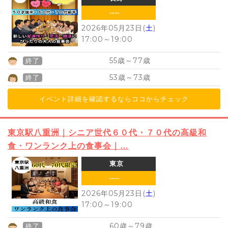
----
2026年05月23日(
土
)
17:00
～
19:00
55
77
歳～
歳
終了
53
73
歳～
歳
終了
イベント詳細を確認するならココからチェック
東京駅八重洲｜シニア世代６０代・７０代の高級和
食・ワンランク上の食事会｜…
東京
----
2026年05月23日(
土
)
17:00
～
19:00
60
79
歳～
歳
終了