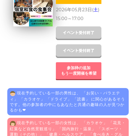
2026年05月23日(
土
)
15:00
～
17:00
参加枠の追加
もう一度開催を希望
現在予約している一部の男性は、 「
お笑い・バラエテ
ィ
」 「
カラオケ
」 「
ドライブ
」 「
読書
」 に関心があるそう
です。他の参加者の中にもあなたと共通の趣味の人が見つか
るかも❤
現在予約している一部の女性は、 「
カラオケ
」 「
花見・
紅葉など自然景観巡り
」 「
国内旅行・温泉
」 「
スポーツ・
運動（その他）
」 「
健康・ヘルスケア
」 「
食べ歩き・グル