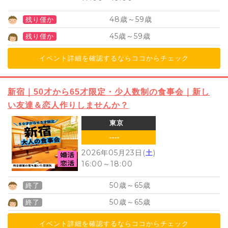
48
59
歳～
歳
残り僅か
45
59
歳～
歳
残り僅か
イベント詳細を確認するならココからチェック
新宿｜50才から65才限定・少人数制の食事会｜新し
い友達＆恋人作りしませんか？
東京
----
2026年05月23日(
土
)
16:00
～
18:00
50
65
歳～
歳
終了
50
65
歳～
歳
終了
イベント詳細を確認するならココからチェック