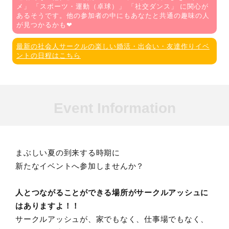
メ
」 「
スポーツ・運動（卓球）
」 「
社交ダンス
」 に関心が
あるそうです。他の参加者の中にもあなたと共通の趣味の人
が見つかるかも❤
最新の社会人サークルの楽しい婚活・出会い・友達作りイベ
ントの日程はこちら
Event Information
まぶしい夏の到来する時期に
新たなイベントへ参加しませんか？
人とつながることができる場所がサークルアッシュに
はありますよ！！
サークルアッシュが、家でもなく、仕事場でもなく、