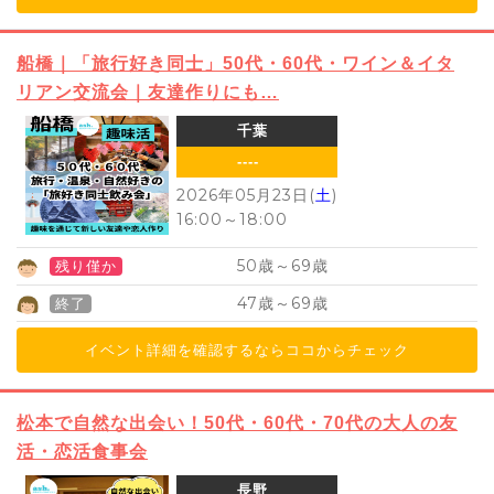
船橋｜「旅行好き同士」50代・60代・ワイン＆イタ
リアン交流会｜友達作りにも…
千葉
----
2026年05月23日(
土
)
16:00
～
18:00
50
69
歳～
歳
残り僅か
47
69
歳～
歳
終了
イベント詳細を確認するならココからチェック
松本で自然な出会い！50代・60代・70代の大人の友
活・恋活食事会
長野