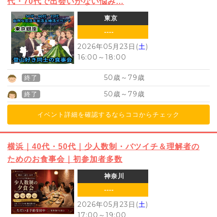
代・70代で出会いがない悩み…
東京
----
2026年05月23日(
土
)
16:00
～
18:00
50
79
歳～
歳
終了
50
79
歳～
歳
終了
イベント詳細を確認するならココからチェック
横浜｜40代・50代｜少人数制・バツイチ＆理解者の
ためのお食事会｜初参加者多数
神奈川
----
2026年05月23日(
土
)
17:00
～
19:00