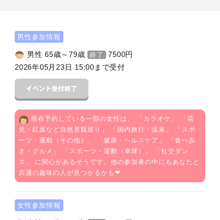
男性参加情報
男性 65歳～79歳
7500
円
終了
2026年05月23日 15:00まで受付
現在予約している一部の女性は、 「
カラオケ
」 「
花
見・紅葉など自然景観巡り
」 「
国内旅行・温泉
」 「
スポ
ーツ・運動（その他）
」 「
健康・ヘルスケア
」 「
食べ歩
き・グルメ
」 「
スポーツ・運動（卓球）
」 「
社交ダン
ス
」 に関心があるそうです。他の参加者の中にもあなたと
共通の趣味の人が見つかるかも❤
女性参加情報