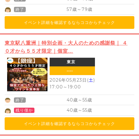
57
79
歳～
歳
終了
イベント詳細を確認するならココからチェック
東京駅八重洲｜特別企画・大人のための感謝祭｜ ４
０才から５５才限定｜個室…
東京
----
2026年05月23日(
土
)
17:00
～
19:00
40
55
歳～
歳
終了
40
55
歳～
歳
残り僅か
イベント詳細を確認するならココからチェック