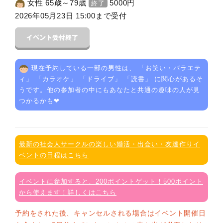
女性 65歳～79歳
5000
円
終了
2026年05月23日 15:00まで受付
現在予約している一部の男性は、 「
お笑い・バラエテ
ィ
」 「
カラオケ
」 「
ドライブ
」 「
読書
」 に関心があるそ
うです。他の参加者の中にもあなたと共通の趣味の人が見
つかるかも❤
最新の社会人サークルの楽しい婚活・出会い・友達作りイ
ベントの日程はこちら
イベントに参加すると、200ポイントゲット！500ポイント
から使えます！詳しくはこちら
予約をされた後、キャンセルされる場合はイベント開催日