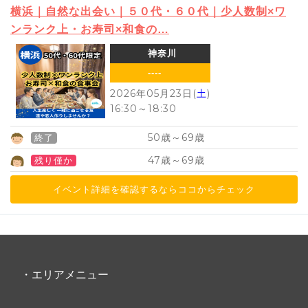
横浜｜自然な出会い｜５０代・６０代｜少人数制×ワ
ンランク上・お寿司×和食の…
神奈川
----
2026年05月23日(
土
)
16:30
～
18:30
50
69
歳～
歳
終了
47
69
歳～
歳
残り僅か
イベント詳細を確認するならココからチェック
・エリアメニュー