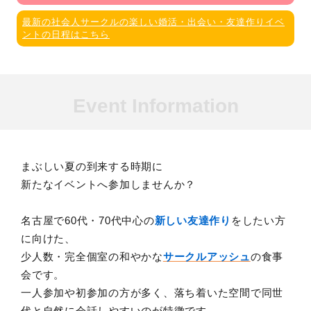
最新の社会人サークルの楽しい婚活・出会い・友達作りイベ
ントの日程はこちら
Event Information
まぶしい夏の到来する時期に
新たなイベントへ参加しませんか？
名古屋で60代・70代中心の
新しい友達作り
をしたい方
に向けた、
少人数・完全個室の和やかな
サークルアッシュ
の食事
会です。
一人参加や初参加の方が多く、落ち着いた空間で同世
代と自然に会話しやすいのが特徴です。