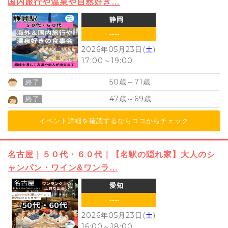
国内旅行や温泉や自然好き…
静岡
----
2026年05月23日(
土
)
17:00
～
19:00
50
71
歳～
歳
終了
47
69
歳～
歳
終了
イベント詳細を確認するならココからチェック
名古屋｜５０代・６０代｜【名駅の隠れ家】大人のシ
ャンパン・ワイン&ワンラ…
愛知
----
2026年05月23日(
土
)
16:00
～
18:00