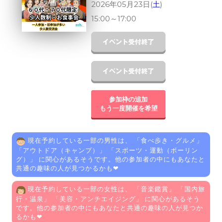
2026年05月23日(
土
)
15:00
～
17:00
参加枠の追加
もう一度開催を希望
現在予約している一部の男性は、 「
食べ歩き・グルメ
」
「
アウトドア（キャンプ）
」 「
スポーツ・運動（ボーリン
グ）
」 に関心があるそうです。他の参加者の中にもあなたと
共通の趣味の人が見つかるかも❤
現在予約している一部の女性は、 「
音楽鑑賞
」 「
国内旅
行・温泉
」 「
美容・アンチエイジング
」 に関心があるそう
です。他の参加者の中にもあなたと共通の趣味の人が見つか
るかも❤