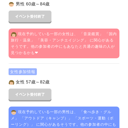
男性 60歳～84歳
現在予約している一部の女性は、 「
音楽鑑賞
」 「
国内
旅行・温泉
」 「
美容・アンチエイジング
」 に関心がある
そうです。他の参加者の中にもあなたと共通の趣味の人が
見つかるかも❤
女性参加情報
女性 57歳～82歳
現在予約している一部の男性は、 「
食べ歩き・グル
メ
」 「
アウトドア（キャンプ）
」 「
スポーツ・運動（ボ
ーリング）
」 に関心があるそうです。他の参加者の中にも