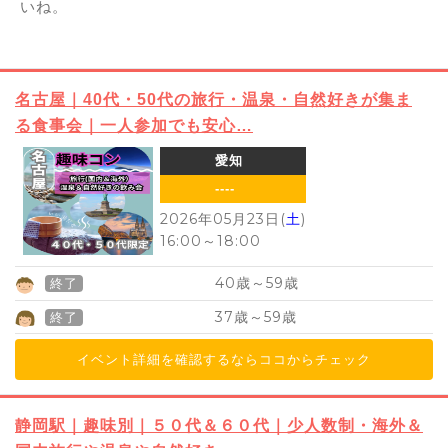
いね。
名古屋｜40代・50代の旅行・温泉・自然好きが集ま
る食事会｜一人参加でも安心…
愛知
----
2026年05月23日(
土
)
16:00
～
18:00
40
59
歳～
歳
終了
37
59
歳～
歳
終了
イベント詳細を確認するならココからチェック
静岡駅｜趣味別｜５０代＆６０代｜少人数制・海外＆