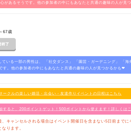
関心があるそうです。他の参加者の中にもあなたと共通の趣味の人が見
～67歳
している一部の男性は、 「
社交ダンス
」 「
園芸・ガーデニング
」 「
海
です。他の参加者の中にもあなたと共通の趣味の人が見つかるかも❤
サークルの楽しい婚活・出会い・友達作りイベントの日程はこちら
加すると、200ポイントゲット！500ポイントから使えます！詳しくは
後、キャンセルされる場合はイベント開催日を含まない5日前までに
となります。