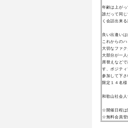
年齢は上がっ
誰だって同じ
く会話出来る
良い出逢いは
これからのハ
大切なファク
大部分が一人
席替えなどで
す、ポジティ
参加して下さ
限定１４名様
和歌山社会人
☆開催日程は
☆無料会員登