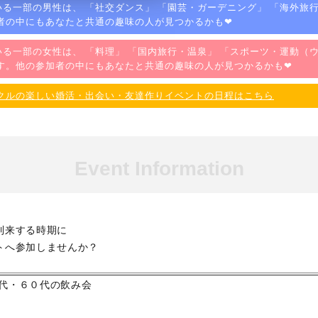
る一部の男性は、 「
社交ダンス
」 「
園芸・ガーデニング
」 「
海外旅
者の中にもあなたと共通の趣味の人が見つかるかも❤
る一部の女性は、 「
料理
」 「
国内旅行・温泉
」 「
スポーツ・運動（
す。他の参加者の中にもあなたと共通の趣味の人が見つかるかも❤
クルの楽しい婚活・出会い・友達作りイベントの日程はこちら
Event Information
到来する時期に
トへ参加しませんか？
代・６０代の飲み会