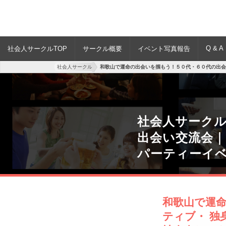
Q & A
社会人サークルTOP
サークル概要
イベント写真報告
社会人サークル
和歌山で運命の出会いを掴もう！５０代・６０代の出会
社会人サーク
出会い交流会｜
パーティーイ
和歌山で運
ティブ・ 独