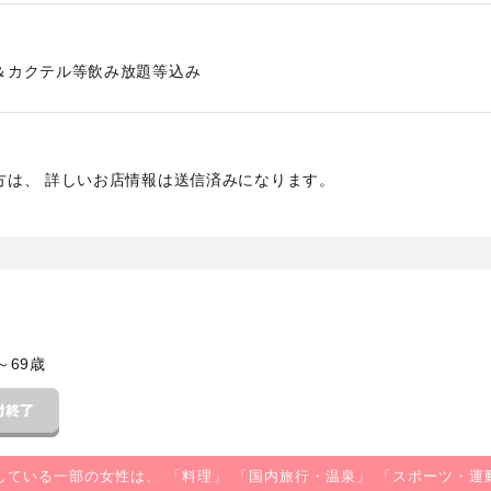
＆カクテル等飲み放題等込み
方は、 詳しいお店情報は送信済みになります。
～69歳
している一部の女性は、 「
料理
」 「
国内旅行・温泉
」 「
スポーツ・運