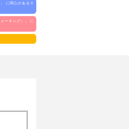
行
」 に関心があるそ
ウォーキング）
」 に