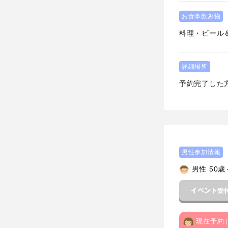
お食事飲み物
料理・ビール
詳細場所
予約完了した
男性参加情報
男性 50歳
現在予約