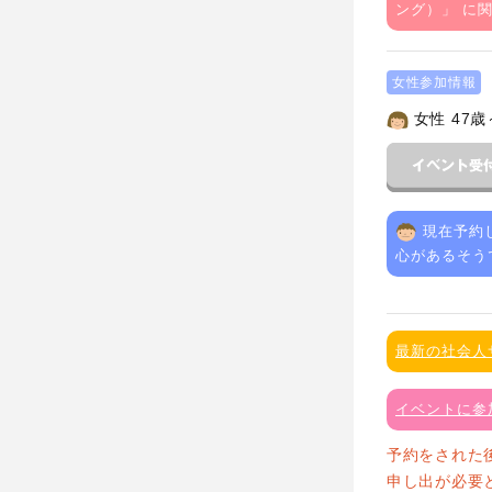
ング）
」 に
女性参加情報
女性 47歳
現在予約
心があるそう
最新の社会人
イベントに参
予約をされた
申し出が必要