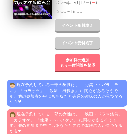
2026年05月17日(
日
)
15:00
～
18:00
参加枠の追加
もう一度開催を希望
現在予約している一部の男性は、 「
お笑い・バラエテ
ィ
」 「
カラオケ
」 「
散策・街歩き
」 に関心があるそうで
す。他の参加者の中にもあなたと共通の趣味の人が見つかる
かも❤
現在予約している一部の女性は、 「
映画・ドラマ鑑賞
」
「
カラオケ
」 「
健康・ヘルスケア
」 に関心があるそうで
す。他の参加者の中にもあなたと共通の趣味の人が見つかる
かも❤