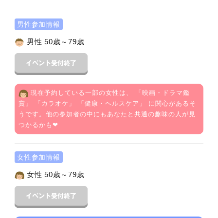
男性参加情報
男性 50歳～79歳
現在予約している一部の女性は、 「
映画・ドラマ鑑
賞
」 「
カラオケ
」 「
健康・ヘルスケア
」 に関心があるそ
うです。他の参加者の中にもあなたと共通の趣味の人が見
つかるかも❤
女性参加情報
女性 50歳～79歳