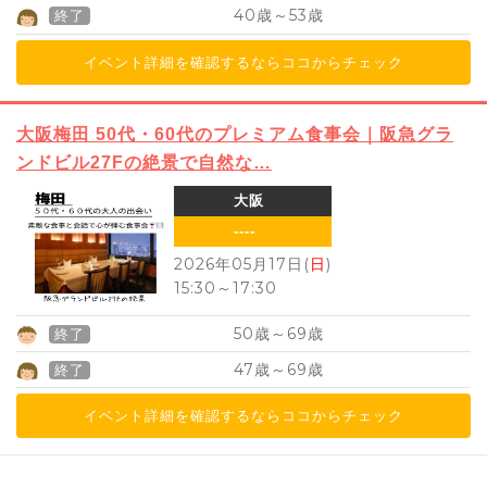
40
53
歳～
歳
終了
イベント詳細を確認するならココからチェック
大阪梅田 50代・60代のプレミアム食事会｜阪急グラ
ンドビル27Fの絶景で自然な…
大阪
----
2026年05月17日(
日
)
15:30
～
17:30
50
69
歳～
歳
終了
47
69
歳～
歳
終了
イベント詳細を確認するならココからチェック