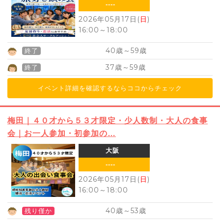
----
2026年05月17日(
日
)
16:00
～
18:00
40
59
歳～
歳
終了
37
59
歳～
歳
終了
イベント詳細を確認するならココからチェック
梅田｜４０才から５３才限定・少人数制・大人の食事
会｜お一人参加・初参加の…
大阪
----
2026年05月17日(
日
)
16:00
～
18:00
40
53
歳～
歳
残り僅か