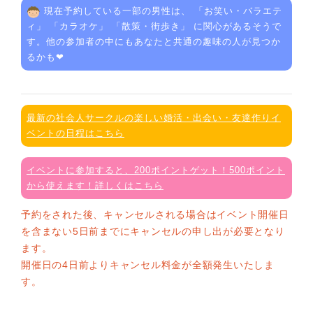
現在予約している一部の男性は、 「
お笑い・バラエテ
ィ
」 「
カラオケ
」 「
散策・街歩き
」 に関心があるそうで
す。他の参加者の中にもあなたと共通の趣味の人が見つか
るかも❤
最新の社会人サークルの楽しい婚活・出会い・友達作りイ
ベントの日程はこちら
イベントに参加すると、200ポイントゲット！500ポイント
から使えます！詳しくはこちら
予約をされた後、キャンセルされる場合はイベント開催日
を含まない5日前までにキャンセルの申し出が必要となり
ます。
開催日の4日前よりキャンセル料金が全額発生いたしま
す。