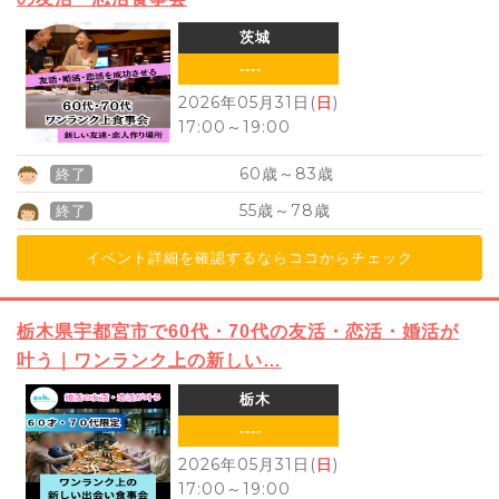
茨城
----
2026年05月31日(
日
)
17:00
～
19:00
60
83
歳～
歳
終了
55
78
歳～
歳
終了
イベント詳細を確認するならココからチェック
栃木県宇都宮市で60代・70代の友活・恋活・婚活が
叶う｜ワンランク上の新しい…
栃木
----
2026年05月31日(
日
)
17:00
～
19:00