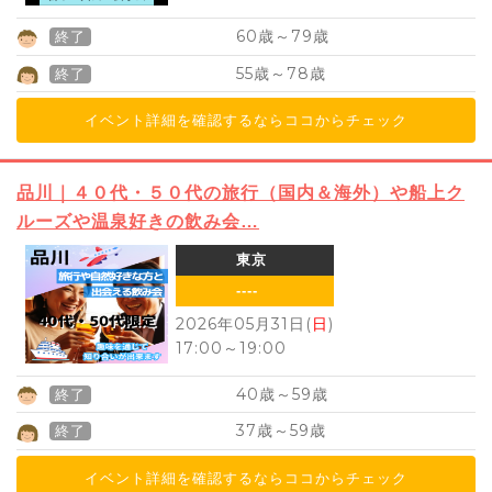
60
79
歳～
歳
終了
55
78
歳～
歳
終了
イベント詳細を確認するならココからチェック
品川｜４０代・５０代の旅行（国内＆海外）や船上ク
ルーズや温泉好きの飲み会…
東京
----
2026年05月31日(
日
)
17:00
～
19:00
40
59
歳～
歳
終了
37
59
歳～
歳
終了
イベント詳細を確認するならココからチェック