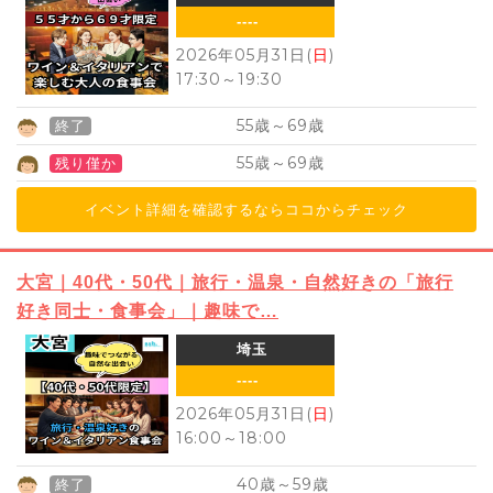
----
2026年05月31日(
日
)
17:30
～
19:30
55
69
歳～
歳
終了
55
69
歳～
歳
残り僅か
イベント詳細を確認するならココからチェック
大宮｜40代・50代｜旅行・温泉・自然好きの「旅行
好き同士・食事会」｜趣味で…
埼玉
----
2026年05月31日(
日
)
16:00
～
18:00
40
59
歳～
歳
終了