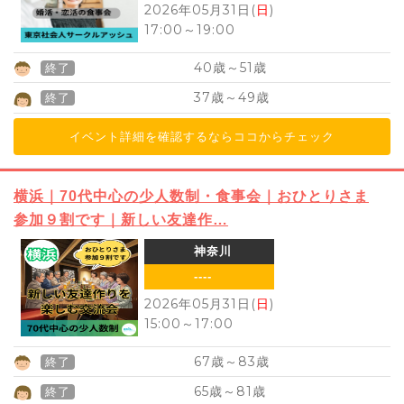
2026年05月31日(
日
)
17:00
～
19:00
40
51
歳～
歳
終了
37
49
歳～
歳
終了
イベント詳細を確認するならココからチェック
横浜｜70代中心の少人数制・食事会｜おひとりさま
参加９割です｜新しい友達作…
神奈川
----
2026年05月31日(
日
)
15:00
～
17:00
67
83
歳～
歳
終了
65
81
歳～
歳
終了