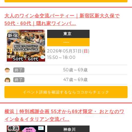
大人のワイン会交流パーティー｜新宿区新大久保で
50代・60代｜隠れ家ワインバ…
東京
----
2026年05月31日(
日
)
15:50
～
18:00
50
69
歳～
歳
終了
47
69
歳～
歳
終了
イベント詳細を確認するならココからチェック
横浜｜特別感謝企画 55才から69才限定・ おとなのワ
イン会＆イタリアン交流パ…
神奈川