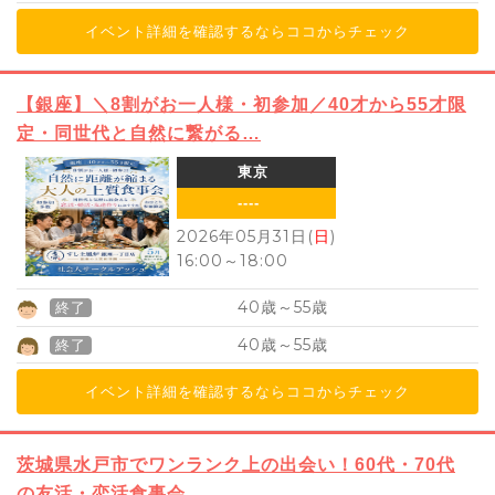
イベント詳細を確認するならココからチェック
【銀座】＼8割がお一人様・初参加／40才から55才限
定・同世代と自然に繋がる…
東京
----
2026年05月31日(
日
)
16:00
～
18:00
40
55
歳～
歳
終了
40
55
歳～
歳
終了
イベント詳細を確認するならココからチェック
茨城県水戸市でワンランク上の出会い！60代・70代
の友活・恋活食事会