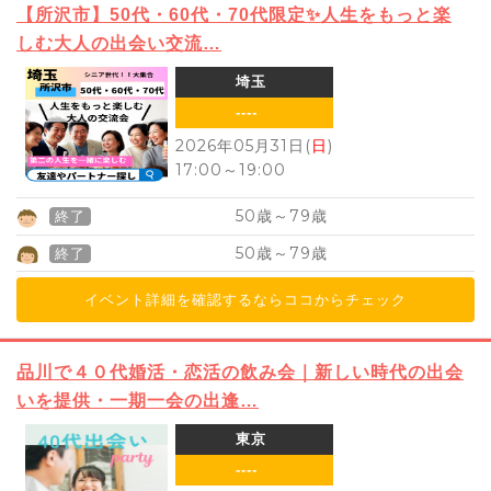
【所沢市】50代・60代・70代限定✨人生をもっと楽
しむ大人の出会い交流…
埼玉
----
2026年05月31日(
日
)
17:00
～
19:00
50
79
歳～
歳
終了
50
79
歳～
歳
終了
イベント詳細を確認するならココからチェック
品川で４０代婚活・恋活の飲み会｜新しい時代の出会
いを提供・一期一会の出逢…
東京
----