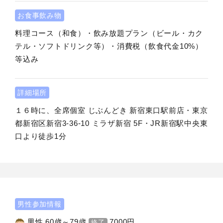
お食事飲み物
料理コース（和食）・飲み放題プラン（ビール・カク
テル・ソフトドリンク等）・消費税（飲食代金10%）
等込み
詳細場所
１６時に、全席個室 じぶんどき 新宿東口駅前店・東京
都新宿区新宿3-36-10 ミラザ新宿 5F・JR新宿駅中央東
口より徒歩1分
男性参加情報
男性 60歳～79歳
7000
円
終了