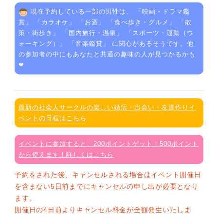
現在予約している一部の男性は、 「
映画・ドラマ鑑
賞
」 「
カラオケ
」 「
お酒
」 「
食べ歩き・グルメ
」 「
散
策・街歩き
」 「
国内旅行・温泉
」 「
スポーツ・運動（ウ
ォーキング）
」 「
音楽鑑賞
」 に関心があるそうです。他
の参加者の中にもあなたと共通の趣味の人が見つかるかも
❤
最新の社会人サークルの楽しい婚活・出会い・友達作りイ
ベントの日程はこちら
イベントに参加すると、200ポイントゲット！500ポイント
から使えます！詳しくはこちら
予約をされた後、キャンセルされる場合はイベント開催日
を含まない5日前までにキャンセルの申し出が必要となり
ます。
開催日の4日前よりキャンセル料金が全額発生いたしま