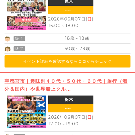
東京
----
2026年06月07日(
日
)
16:00
～
18:00
18
18
歳～
歳
終了
50
79
歳～
歳
終了
イベント詳細を確認するならココからチェック
宇都宮市｜趣味別４０代・５０代・６０代｜旅行（海
外＆国内）や世界船上クル…
栃木
----
2026年06月07日(
日
)
17:00
～
19:00