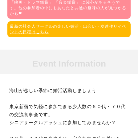
「
映画・ドラマ鑑賞
」 「
音楽鑑賞
」 に関心があるそうで
す。他の参加者の中にもあなたと共通の趣味の人が見つかる
かも❤
最新の社会人サークルの楽しい婚活・出会い・友達作りイベ
ントの日程はこちら
Event Information
海山が恋しい季節に婚活活動しましょう
東京新宿で気軽に参加できる少人数の６０代・７０代
の交流食事会です。
シニアサークルアッシュに参加してみませんか？