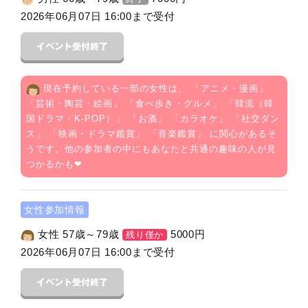
2026年06月07日 16:00まで受付
現在予約している一部の女性は、 「
アニメ・漫画
」
「
芸術・陶芸・絵画
」 「
食べ歩き・グルメ
」 「
韓流（韓
国ドラマ・K-POP）
」 「
お酒
」 「
カラオケ
」 「
社交ダン
ス
」 「
映画・ドラマ鑑賞
」 「
音楽鑑賞
」 に関心があるそ
うです。他の参加者の中にもあなたと共通の趣味の人が見
つかるかも❤
女性参加情報
女性 57歳～79歳
5000
円
残り僅か
2026年06月07日 16:00まで受付