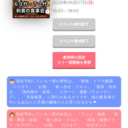
2026年06月07日(
日
)
16:00
～
18:00
参加枠の追加
もう一度開催を希望
現在予約している一部の男性は、 「
映画・ドラマ鑑賞
」
「
カラオケ
」 「
お酒
」 「
食べ歩き・グルメ
」 「
散策・街歩
き
」 「
国内旅行・温泉
」 「
スポーツ・運動（ウォーキン
グ）
」 「
音楽鑑賞
」 に関心があるそうです。他の参加者の
中にもあなたと共通の趣味の人が見つかるかも❤
現在予約している一部の女性は、 「
アニメ・漫画
」 「
芸
術・陶芸・絵画
」 「
食べ歩き・グルメ
」 「
韓流（韓国ドラ
マ・K-POP）
」 「
お酒
」 「
カラオケ
」 「
社交ダンス
」