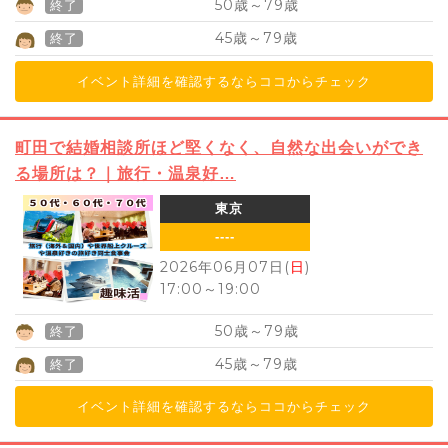
50
79
歳～
歳
終了
45
79
歳～
歳
終了
イベント詳細を確認するならココからチェック
町田で結婚相談所ほど堅くなく、自然な出会いができ
る場所は？｜旅行・温泉好…
東京
----
2026年06月07日(
日
)
17:00
～
19:00
50
79
歳～
歳
終了
45
79
歳～
歳
終了
イベント詳細を確認するならココからチェック