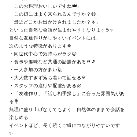
「このお料理おいしいですね🍽️」
「この辺にはよく来られるんですか？😊」
「最近どこかお出かけされましたか？🌷」
といった自然な会話が生まれやすくなります☕✨
自然な友達作りがしやすいイベントには、
次のような特徴があります🍀
・同世代中心で気持ちがラク😊
・食事や趣味など共通の話題がある🍴🎵
・一人参加の方が多い🙋
・大人数すぎず落ち着いて話せる🌸
・スタッフの進行や配慮がある🌿
・「友達作り」「話し相手探し」に合った雰囲気があ
る💐
無理に盛り上げなくてもよく、自然体のままで会話を
楽しめる
イベントほど、長く続くご縁につながりやすいです
✨