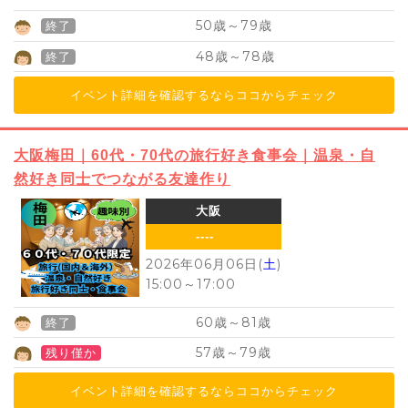
50
79
歳～
歳
終了
48
78
歳～
歳
終了
イベント詳細を確認するならココからチェック
大阪梅田｜60代・70代の旅行好き食事会｜温泉・自
然好き同士でつながる友達作り
大阪
----
2026年06月06日(
土
)
15:00
～
17:00
60
81
歳～
歳
終了
57
79
歳～
歳
残り僅か
イベント詳細を確認するならココからチェック