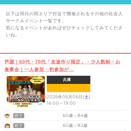
以下は同日の同エリア付近で開催されるその他の社会人
サークルイベント一覧です。
気になるイベントがあればぜひチェックしてみてくださ
いね。
芦屋｜60代・70代「友達作り限定」・少人数制・お
食事会｜一人参加・初参加が…
兵庫
----
2026年06月06日(
土
)
16:00
～
19:00
60
84
歳～
歳
終了
60
82
歳～
歳
終了