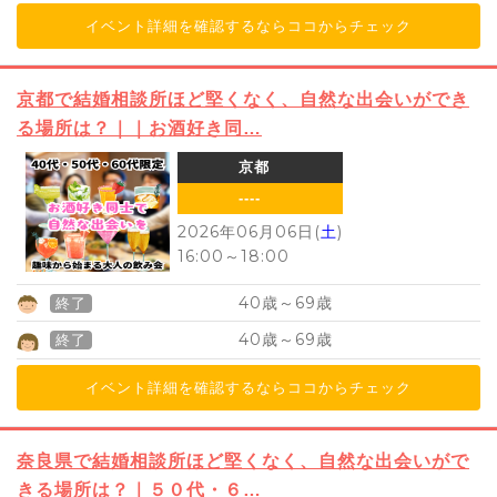
イベント詳細を確認するならココからチェック
京都で結婚相談所ほど堅くなく、自然な出会いができ
る場所は？｜｜お酒好き同…
京都
----
2026年06月06日(
土
)
16:00
～
18:00
40
69
歳～
歳
終了
40
69
歳～
歳
終了
イベント詳細を確認するならココからチェック
奈良県で結婚相談所ほど堅くなく、自然な出会いがで
きる場所は？｜５０代・６…