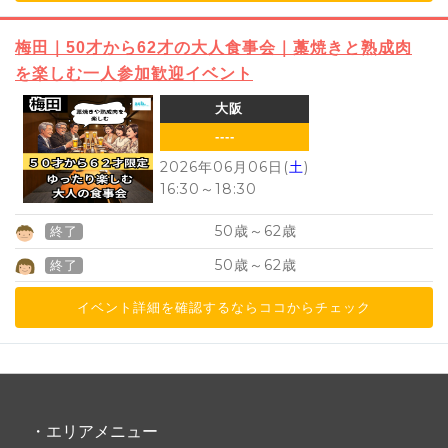
梅田｜50才から62才の大人食事会｜藁焼きと熟成肉
を楽しむ一人参加歓迎イベント
大阪
----
2026年06月06日(
土
)
16:30
～
18:30
50
62
歳～
歳
終了
50
62
歳～
歳
終了
イベント詳細を確認するならココからチェック
・エリアメニュー