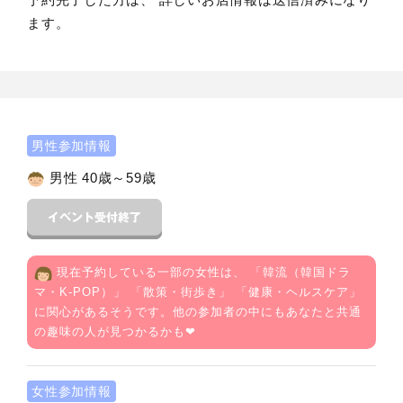
ます。
男性参加情報
男性 40歳～59歳
現在予約している一部の女性は、 「
韓流（韓国ドラ
マ・K-POP）
」 「
散策・街歩き
」 「
健康・ヘルスケア
」
に関心があるそうです。他の参加者の中にもあなたと共通
の趣味の人が見つかるかも❤
女性参加情報