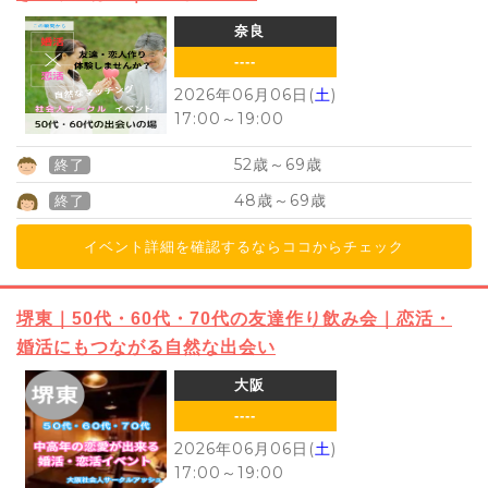
奈良
----
2026年06月06日(
土
)
17:00
～
19:00
52
69
歳～
歳
終了
48
69
歳～
歳
終了
イベント詳細を確認するならココからチェック
堺東｜50代・60代・70代の友達作り飲み会｜恋活・
婚活にもつながる自然な出会い
大阪
----
2026年06月06日(
土
)
17:00
～
19:00