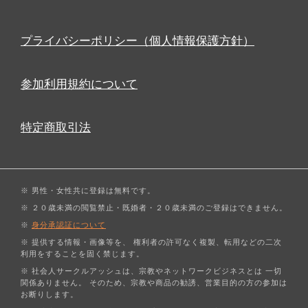
プライバシーポリシー（個人情報保護方針）
参加利用規約について
特定商取引法
※ 男性・女性共に登録は無料です。
※ ２０歳未満の閲覧禁止・既婚者・２０歳未満のご登録はできません。
※
身分承認証について
※ 提供する情報・画像等を、 権利者の許可なく複製、転用などの二次
利用をすることを固く禁じます。
※ 社会人サークルアッシュは、宗教やネットワークビジネスとは 一切
関係ありません。 そのため、宗教や商品の勧誘、営業目的の方の参加は
お断りします。