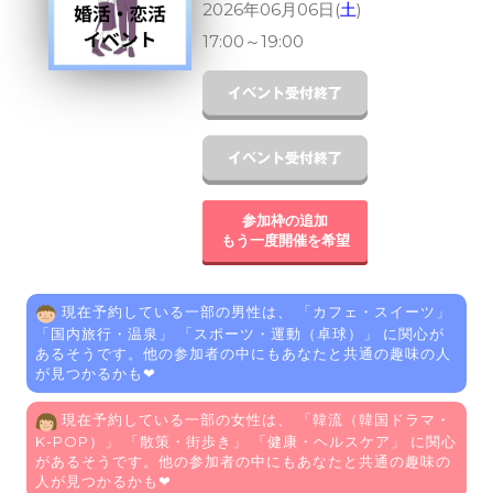
2026年06月06日(
土
)
17:00
～
19:00
参加枠の追加
もう一度開催を希望
現在予約している一部の男性は、 「
カフェ・スイーツ
」
「
国内旅行・温泉
」 「
スポーツ・運動（卓球）
」 に関心が
あるそうです。他の参加者の中にもあなたと共通の趣味の人
が見つかるかも❤
現在予約している一部の女性は、 「
韓流（韓国ドラマ・
K-POP）
」 「
散策・街歩き
」 「
健康・ヘルスケア
」 に関心
があるそうです。他の参加者の中にもあなたと共通の趣味の
人が見つかるかも❤