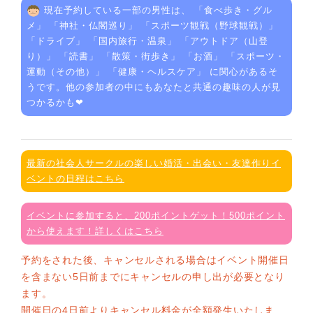
現在予約している一部の男性は、 「
食べ歩き・グル
メ
」 「
神社・仏閣巡り
」 「
スポーツ観戦（野球観戦）
」
「
ドライブ
」 「
国内旅行・温泉
」 「
アウトドア（山登
り）
」 「
読書
」 「
散策・街歩き
」 「
お酒
」 「
スポーツ・
運動（その他）
」 「
健康・ヘルスケア
」 に関心があるそ
うです。他の参加者の中にもあなたと共通の趣味の人が見
つかるかも❤
最新の社会人サークルの楽しい婚活・出会い・友達作りイ
ベントの日程はこちら
イベントに参加すると、200ポイントゲット！500ポイント
から使えます！詳しくはこちら
予約をされた後、キャンセルされる場合はイベント開催日
を含まない5日前までにキャンセルの申し出が必要となり
ます。
開催日の4日前よりキャンセル料金が全額発生いたしま