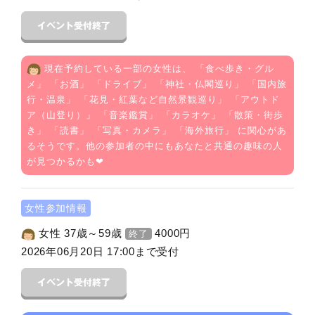
現在予約している一部の女性は、 「
食べ歩き・グル
メ
」 「
お酒
」 「
ドライブ
」 「
神社・仏閣巡り
」 「
国内旅
行・温泉
」 「
花見・紅葉など自然景観巡り
」 「
アウトド
ア（山登り）
」 「
音楽鑑賞
」 「
カラオケ
」 「
散策・街歩
き
」 「
読書
」 「
写真・カメラ
」 「
海外旅行
」 に関心があ
るそうです。他の参加者の中にもあなたと共通の趣味の人
が見つかるかも❤
女性参加情報
女性 37歳～59歳
4000
円
終了
2026年06月20日 17:00まで受付