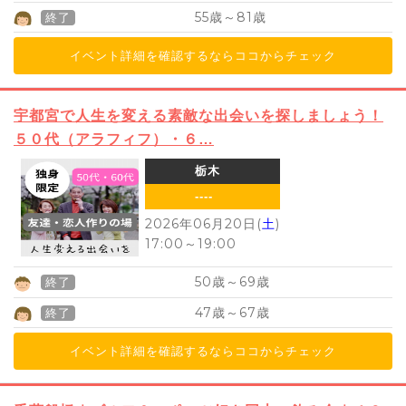
55
81
歳～
歳
終了
イベント詳細を確認するならココからチェック
宇都宮で人生を変える素敵な出会いを探しましょう！
５０代（アラフィフ）・６…
栃木
----
2026年06月20日(
土
)
17:00
～
19:00
50
69
歳～
歳
終了
47
67
歳～
歳
終了
イベント詳細を確認するならココからチェック