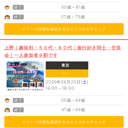
60
81
歳～
歳
終了
57
79
歳～
歳
終了
イベント詳細を確認するならココからチェック
上野｜趣味別・５０代・６０代｜旅行好き同士・交流
会｜一人参加者９割です
東京
----
2026年06月20日(
土
)
16:00
～
18:00
50
69
歳～
歳
終了
47
69
歳～
歳
終了
イベント詳細を確認するならココからチェック