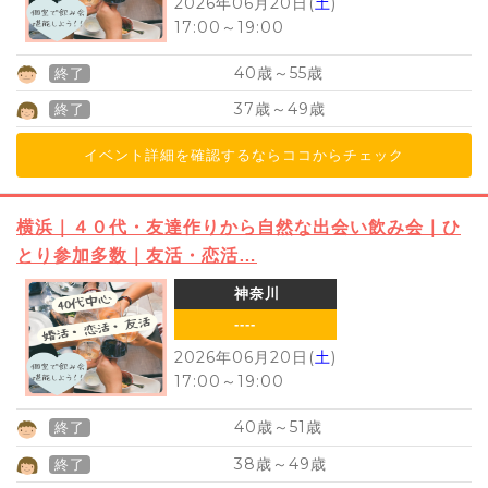
2026年06月20日(
土
)
17:00
～
19:00
40
55
歳～
歳
終了
37
49
歳～
歳
終了
イベント詳細を確認するならココからチェック
横浜｜４０代・友達作りから自然な出会い飲み会｜ひ
とり参加多数｜友活・恋活…
神奈川
----
2026年06月20日(
土
)
17:00
～
19:00
40
51
歳～
歳
終了
38
49
歳～
歳
終了