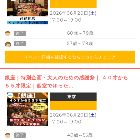
----
2026年06月20日(
土
)
17:00
～
19:00
60
79
歳～
歳
終了
57
79
歳～
歳
終了
イベント詳細を確認するならココからチェック
銀座｜特別企画・大人のための感謝祭｜ ４０才から
５５才限定｜個室でゆった…
東京
----
2026年06月20日(
土
)
17:00
～
19:00
40
55
歳～
歳
終了