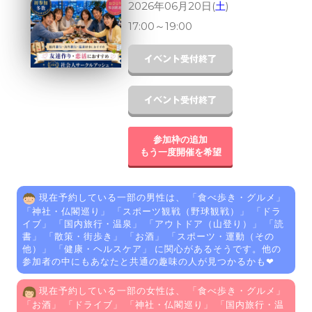
2026年06月20日(
土
)
17:00
～
19:00
参加枠の追加
もう一度開催を希望
現在予約している一部の男性は、 「
食べ歩き・グルメ
」
「
神社・仏閣巡り
」 「
スポーツ観戦（野球観戦）
」 「
ドラ
イブ
」 「
国内旅行・温泉
」 「
アウトドア（山登り）
」 「
読
書
」 「
散策・街歩き
」 「
お酒
」 「
スポーツ・運動（その
他）
」 「
健康・ヘルスケア
」 に関心があるそうです。他の
参加者の中にもあなたと共通の趣味の人が見つかるかも❤
現在予約している一部の女性は、 「
食べ歩き・グルメ
」
「
お酒
」 「
ドライブ
」 「
神社・仏閣巡り
」 「
国内旅行・温