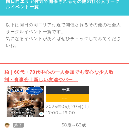
同日同エリア付近で開催されるその他の社会人サーク
ルイベント一覧
以下は同日の同エリア付近で開催されるその他の社会人
サークルイベント一覧です。
気になるイベントがあればぜひチェックしてみてくださ
いね。
柏｜60代・70代中心の一人参加でも安心な少人数
制・食事会｜新しい友達やパー…
千葉
----
2026年06月20日(
土
)
17:00
～
19:00
58
83
歳～
歳
終了