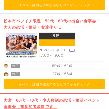
イベント詳細を確認するならココからチェック
松本市バツイチ限定・50代・60代の出会い食事会！
大人の恋活・婚活・友達作り…
長野
----
2026年06月20日(
土
)
17:00
～
19:00
50
69
歳～
歳
終了
47
68
歳～
歳
終了
イベント詳細を確認するならココからチェック
大宮｜60代・70代・少人数制の恋活・婚活イベント
食事会｜初参加者多数です。