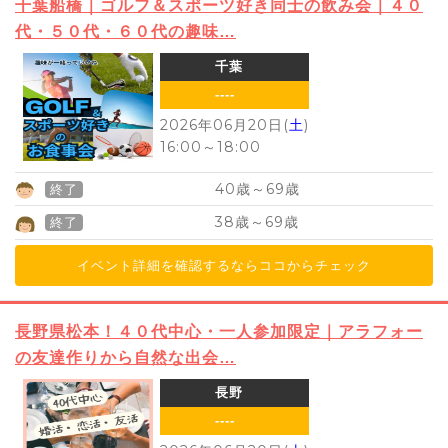
千葉船橋｜ゴルフ＆スポーツ好き同士の飲み会｜４０
代・５０代・６０代の趣味…
千葉
----
2026年06月20日(
土
)
16:00
～
18:00
40
69
歳～
歳
終了
38
69
歳～
歳
終了
イベント詳細を確認するならココからチェック
長野県松本！４０代中心・一人参加限定｜アラフォー
の友達作りから自然な出会…
長野
----