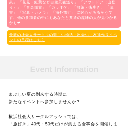
泉
」 「
花見・紅葉など自然景観巡り
」 「
アウトドア（山登
り）
」 「
音楽鑑賞
」 「
カラオケ
」 「
散策・街歩き
」 「
読
書
」 「
写真・カメラ
」 「
海外旅行
」 に関心があるそうで
す。他の参加者の中にもあなたと共通の趣味の人が見つかる
かも❤
最新の社会人サークルの楽しい婚活・出会い・友達作りイベ
ントの日程はこちら
Event Information
まぶしい夏の到来する時期に
新たなイベントへ参加しませんか？
横浜社会人サークルアッシュでは、
「旅好き」40代・50代だけが集まる食事会を開催しま