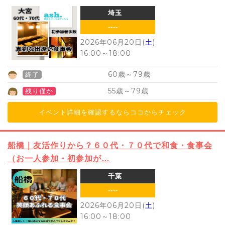
埼玉
----
2026年06月20日(
土
)
16:00
～
18:00
60
79
歳～
歳
終了
55
79
歳～
歳
残り僅か
イベント詳細を確認するならココからチェック
船橋｜友活作りから？６０代・７０代で和食・食事会
（お一人参加・初参加が…
千葉
----
2026年06月20日(
土
)
16:00
～
18:00