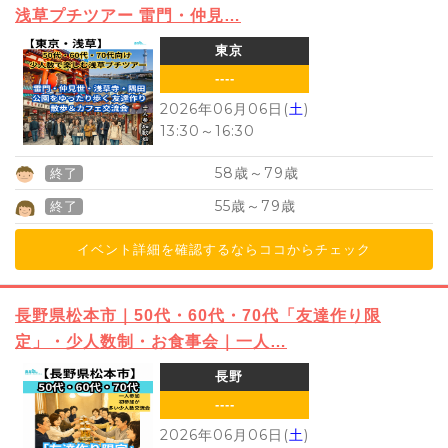
浅草プチツアー 雷門・仲見…
東京
----
2026年06月06日(
土
)
13:30
～
16:30
58
79
歳～
歳
終了
55
79
歳～
歳
終了
イベント詳細を確認するならココからチェック
長野県松本市｜50代・60代・70代「友達作り限
定」・少人数制・お食事会｜一人…
長野
----
2026年06月06日(
土
)