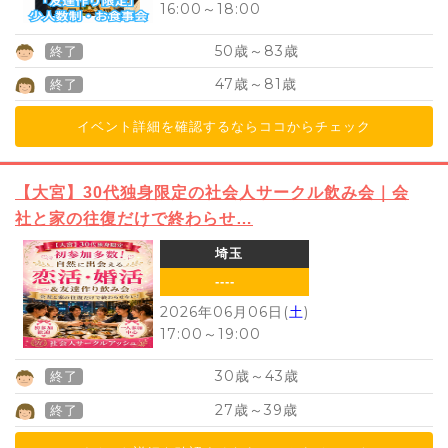
16:00
～
18:00
50
83
歳～
歳
終了
47
81
歳～
歳
終了
イベント詳細を確認するならココからチェック
【大宮】30代独身限定の社会人サークル飲み会｜会
社と家の往復だけで終わらせ…
埼玉
----
2026年06月06日(
土
)
17:00
～
19:00
30
43
歳～
歳
終了
27
39
歳～
歳
終了