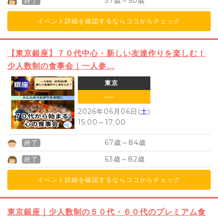
37
50
歳～
歳
終了
イベント詳細を確認するならココからチェック
【東京銀座】７０代中心・新しい友達作りを楽しむ！
少人数制の食事会｜一人参…
東京
----
2026年06月06日(
土
)
15:00
～
17:00
67
84
歳～
歳
終了
63
82
歳～
歳
終了
イベント詳細を確認するならココからチェック
東京銀座｜少人数制の５０代・６０代のプレミアム食