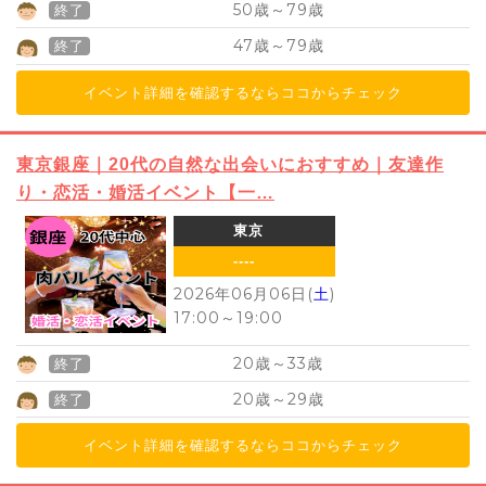
50
79
歳～
歳
終了
47
79
歳～
歳
終了
イベント詳細を確認するならココからチェック
東京銀座｜20代の自然な出会いにおすすめ｜友達作
り・恋活・婚活イベント【一…
東京
----
2026年06月06日(
土
)
17:00
～
19:00
20
33
歳～
歳
終了
20
29
歳～
歳
終了
イベント詳細を確認するならココからチェック