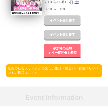
2026年06月06日(
土
)
16:00
～
18:00
参加枠の追加
もう一度開催を希望
最新の社会人サークルの楽しい婚活・出会い・友達作りイベ
ントの日程はこちら
Event Information