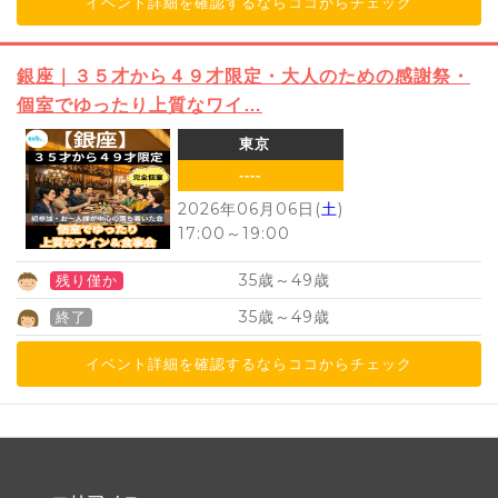
イベント詳細を確認するならココからチェック
銀座｜３５才から４９才限定・大人のための感謝祭・
個室でゆったり上質なワイ…
東京
----
2026年06月06日(
土
)
17:00
～
19:00
35
49
歳～
歳
残り僅か
35
49
歳～
歳
終了
イベント詳細を確認するならココからチェック