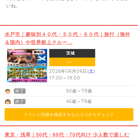
いね。
水戸市｜趣味別４０代・５０代・６０代｜旅行（海外
＆国内）や世界船上クルー…
茨城
----
2026年06月06日(
土
)
17:00
～
19:00
50
79
歳～
歳
終了
45
79
歳～
歳
終了
イベント詳細を確認するならココからチェック
東京・浅草｜50代・60代・70代向け 少人数で楽しむ