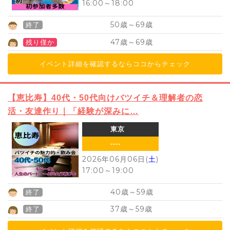
16:00
～
18:00
50
69
歳～
歳
終了
47
69
歳～
歳
残り僅か
イベント詳細を確認するならココからチェック
【恵比寿】40代・50代向けバツイチ＆理解者の恋
活・友達作り｜「経験が深みに…
東京
----
2026年06月06日(
土
)
17:00
～
19:00
40
59
歳～
歳
終了
37
59
歳～
歳
終了