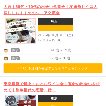
大宮｜60代・70代の出会い食事会｜友達作りや恋人
探しにおすすめのシニア交流会
埼玉
----
2026年06月06日(
土
)
17:00
～
19:00
60
79
歳～
歳
終了
55
78
歳～
歳
終了
イベント詳細を確認するならココからチェック
東京銀座で極上・おとなワイン会｜運命の出会いを求
めて｜熟年世代の恋活・婚…
東京
----