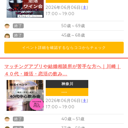
2026年06月06日(
土
)
17:00
～
19:00
50
69
歳～
歳
終了
45
68
歳～
歳
終了
イベント詳細を確認するならココからチェック
マッチングアプリや結婚相談所が苦手な方へ｜川崎｜
４０代・婚活・恋活の飲み…
神奈川
----
2026年06月06日(
土
)
17:00
～
19:00
40
51
歳～
歳
終了