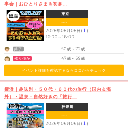
事会｜おひとりさま＆初参…
東京
----
2026年06月06日(
土
)
16:00
～
18:00
50
72
歳～
歳
終了
47
69
歳～
歳
残り僅か
イベント詳細を確認するならココからチェック
横浜｜趣味別・５０代・６０代の旅行（国内＆海
外）・温泉・自然好きの「旅行…
神奈川
----
2026年06月06日(
土
)