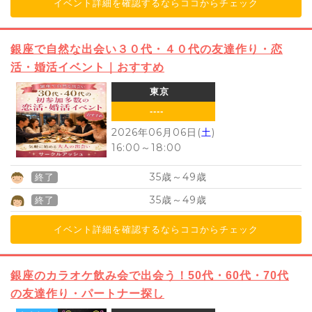
イベント詳細を確認するならココからチェック
銀座で自然な出会い３０代・４０代の友達作り・恋
活・婚活イベント｜おすすめ
東京
----
2026年06月06日(
土
)
16:00
～
18:00
35
49
歳～
歳
終了
35
49
歳～
歳
終了
イベント詳細を確認するならココからチェック
銀座のカラオケ飲み会で出会う！50代・60代・70代
の友達作り・パートナー探し