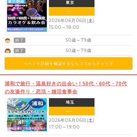
東京
----
2026年06月06日(
土
)
15:00
～
18:00
50
79
歳～
歳
終了
50
79
歳～
歳
終了
イベント詳細を確認するならココからチェック
浦和で旅行・温泉好きの出会い！50代・60代・70代
の友達作り・恋活・婚活食事会
埼玉
----
2026年06月06日(
土
)
17:00
～
19:00