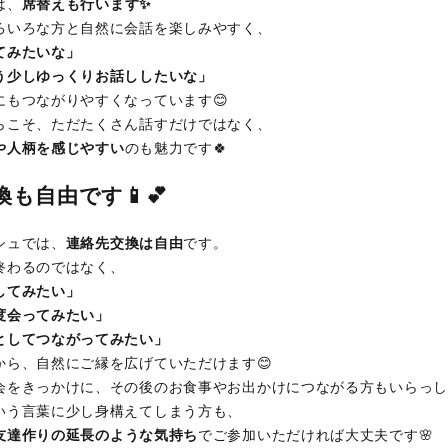
は、
席替えも行います✨
ろいろな方と自然に会話を楽しみやすく、
てみたいな」
う少しゆっくりお話ししたいな」
にもつながりやすくなっています😊
らこそ、ただたくさん話すだけではなく、
や人柄を感じやすい
のも魅力です🍀
も自由です📱💕
シュでは、
連絡先交換は自由
です。
終わるのではなく、
してみたい」
度会ってみたい」
としてつながってみたい」
から、自然にご縁を広げていただけます😊
会をきっかけに、その後のお食事やお出かけにつながる方もいらっし
いう言葉に少し身構えてしまう方も、
友達作りの延長のような気持ち
でご参加いただければ大丈夫です🌸