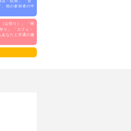
陶芸・絵画
」 「
音
す。他の参加者の中
ア（山登り）
」 「
映
手作り
」 「
カフェ・
もあなたと共通の趣