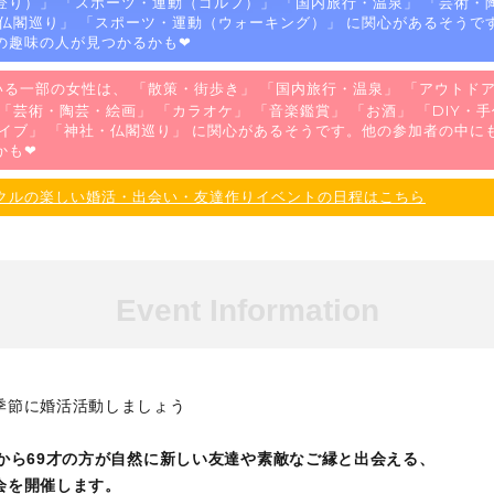
登り）
」 「
スポーツ・運動（ゴルフ）
」 「
国内旅行・温泉
」 「
芸術・
仏閣巡り
」 「
スポーツ・運動（ウォーキング）
」 に関心があるそうで
の趣味の人が見つかるかも❤
る一部の女性は、 「
散策・街歩き
」 「
国内旅行・温泉
」 「
アウトド
 「
芸術・陶芸・絵画
」 「
カラオケ
」 「
音楽鑑賞
」 「
お酒
」 「
DIY・
イブ
」 「
神社・仏閣巡り
」 に関心があるそうです。他の参加者の中に
かも❤
クルの楽しい婚活・出会い・友達作りイベントの日程はこちら
Event Information
季節に婚活活動しましょう
才から69才の方が自然に新しい友達や素敵なご縁と出会える、
会を開催します。