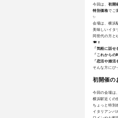
今回は、
初開
特別価格
でご
✨
会場は、横浜
美味しいイタ
同世代の方と
🍽️🍷
「気軽に話せ
「これからの
「恋活や婚活
そんな方にぴ
初開催の
今回の会場は
横浜駅近くの
ちょっと特別
イタリアンバ
ワインやお料