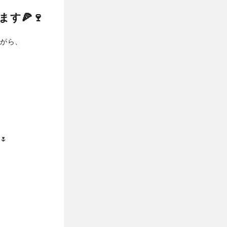
す🍕🍷
がら、
🌷