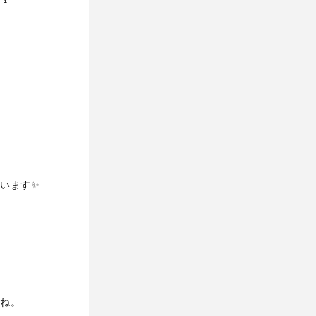
います✨
ね。