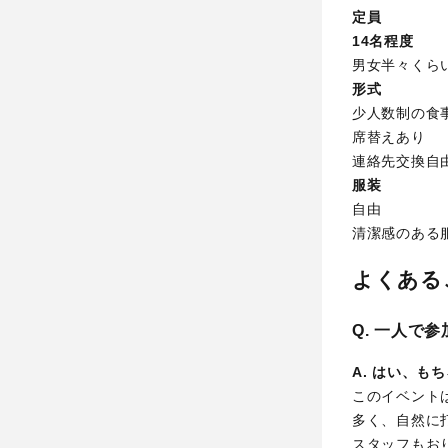
定員
14名程度
男女半々くら
形式
少人数制の食
席替えあり
連絡先交換自
服装
自由
清潔感のある
よくあるご
Q. 一人で
A. はい、も
このイベント
多く、自然に
スタッフもお