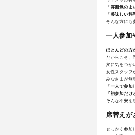
「雰囲気のよ
「美味しい料
そんな方にも
一人参加
ほとんどの方
だからこそ、
変に気をつか
女性スタッフ
みなさまが無
「一人で参加
「初参加だけ
そんな不安を
席替えが
せっかく参加