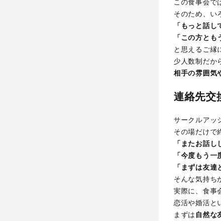
この食事会で
そのため、い
「もっと話し
「この方とも
と思えるご縁
少人数制だか
相手の雰囲気
連絡先交換
サークルアッ
その場だけで
「またお話し
「今度もう一
「まずは友達
そんな気持ち
実際に、食事
恋活や婚活と
まずは
自然な