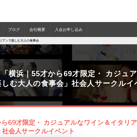
ブログ
会社概要
入会お申し込み
タリアンで楽しむ大人の食事会
「横浜｜55才から69才限定・ カジュ
楽しむ大人の食事会」社会人サークルイ
から69才限定・ カジュアルなワイン＆イタリ
 社会人サークルイベント