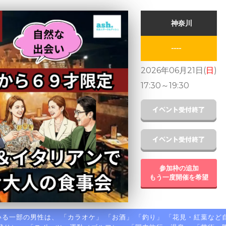
神奈川
----
2026年06月21日(
日
)
17:30
～
19:30
参加枠の追加
もう一度開催を希望
る一部の男性は、 「
カラオケ
」 「
お酒
」 「
釣り
」 「
花見・紅葉など