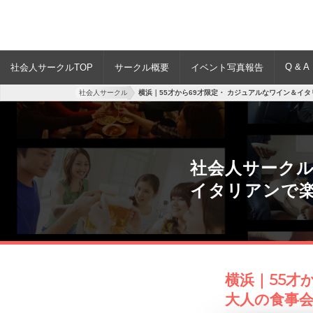
Q & A
社会人サークルTOP
サークル概要
イベント写真報告
社会人サークル
横浜｜55才から69才限定・ カジュアルなワイン＆イ
社会人サークル
イタリアンで
横浜｜55才
大人の食事会