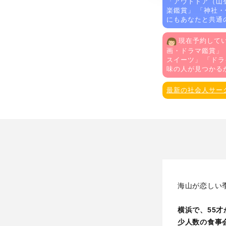
「
アウトドア（山
楽鑑賞
」 「
神社・
にもあなたと共通
現在予約してい
画・ドラマ鑑賞
」
スイーツ
」 「
ドラ
味の人が見つかる
最新の社会人サー
海山が恋しい
横浜で、55
少人数の食事