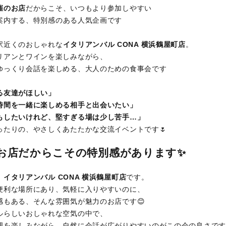
催のお店
だからこそ、いつもより参加しやすい
案内する、特別感のある人気企画です
駅近くのおしゃれな
イタリアンバル CONA 横浜鶴屋町店
。
リアンとワインを楽しみながら、
ゆっくり会話を楽しめる、大人のための食事会です
る友達がほしい」
時間を一緒に楽しめる相手と出会いたい」
もしたいけれど、堅すぎる場は少し苦手…」
ったりの、やさしくあたたかな交流イベントです🌷
お店だからこその特別感があります✨
、
イタリアンバル CONA 横浜鶴屋町店
です。
便利な場所にあり、気軽に入りやすいのに、
感もある、そんな雰囲気が魅力のお店です😊
ルらしいおしゃれな空気の中で、
理を楽しみながら、自然に会話が広がりやすいのがこの会の良さです