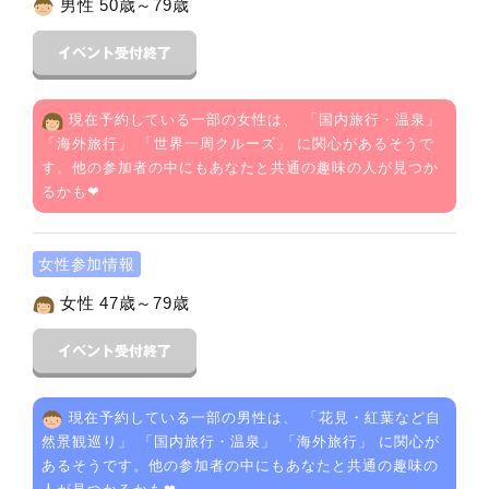
男性 50歳～79歳
現在予約している一部の女性は、 「
国内旅行・温泉
」
「
海外旅行
」 「
世界一周クルーズ
」 に関心があるそうで
す。他の参加者の中にもあなたと共通の趣味の人が見つか
るかも❤
女性参加情報
女性 47歳～79歳
現在予約している一部の男性は、 「
花見・紅葉など自
然景観巡り
」 「
国内旅行・温泉
」 「
海外旅行
」 に関心が
あるそうです。他の参加者の中にもあなたと共通の趣味の