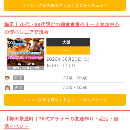
イベント詳細を確認するならココからチェック
梅田｜70代・80代限定の個室食事会｜一人参加中心
の安心シニア交流会
大阪
----
2026年06月20日(
土
)
15:00
～
17:00
70
85
歳～
歳
終了
70
85
歳～
歳
終了
イベント詳細を確認するならココからチェック
【梅田茶屋町｜30代アラサーの友達作り・恋活・婚
活イベント