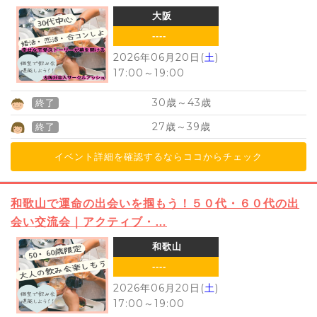
大阪
----
2026年06月20日(
土
)
17:00
～
19:00
30
43
歳～
歳
終了
27
39
歳～
歳
終了
イベント詳細を確認するならココからチェック
和歌山で運命の出会いを掴もう！５０代・６０代の出
会い交流会｜アクティブ・…
和歌山
----
2026年06月20日(
土
)
17:00
～
19:00