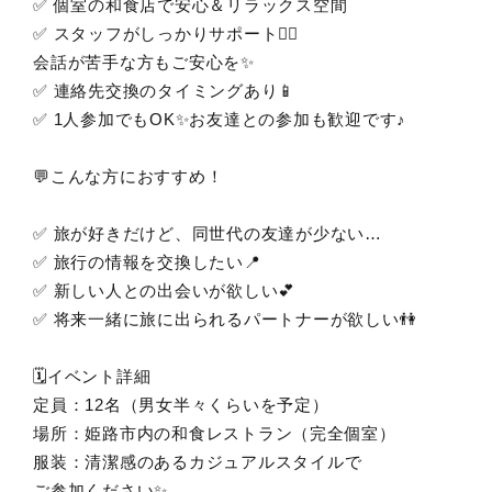
✅ 個室の和食店で安心＆リラックス空間
✅ スタッフがしっかりサポート💁‍♀️
会話が苦手な方もご安心を✨
✅ 連絡先交換のタイミングあり📱
✅ 1人参加でもOK✨お友達との参加も歓迎です♪
💬こんな方におすすめ！
✅ 旅が好きだけど、同世代の友達が少ない…
✅ 旅行の情報を交換したい📍
✅ 新しい人との出会いが欲しい💕
✅ 将来一緒に旅に出られるパートナーが欲しい👫
🗓イベント詳細
定員：12名（男女半々くらいを予定）
場所：姫路市内の和食レストラン（完全個室）
服装：清潔感のあるカジュアルスタイルで
ご参加ください✨