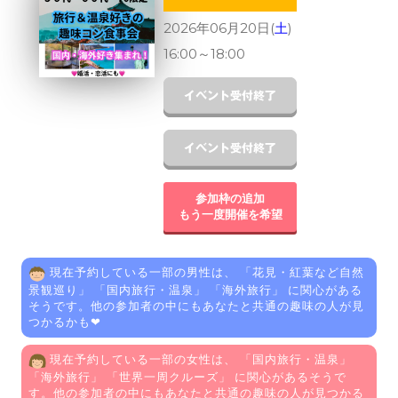
2026年06月20日(
土
)
16:00
～
18:00
参加枠の追加
もう一度開催を希望
現在予約している一部の男性は、 「
花見・紅葉など自然
景観巡り
」 「
国内旅行・温泉
」 「
海外旅行
」 に関心がある
そうです。他の参加者の中にもあなたと共通の趣味の人が見
つかるかも❤
現在予約している一部の女性は、 「
国内旅行・温泉
」
「
海外旅行
」 「
世界一周クルーズ
」 に関心があるそうで
す。他の参加者の中にもあなたと共通の趣味の人が見つかる