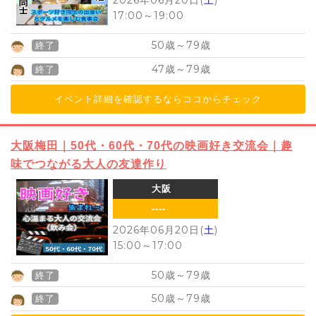
2026年06月20日(
土
)
17:00
～
19:00
50
79
歳～
歳
終了
47
79
歳～
歳
終了
イベント詳細を確認するならココからチェック
大阪梅田｜50代・60代・70代の映画好き交流会｜趣
味でつながる大人の友達作り
大阪
----
2026年06月20日(
土
)
15:00
～
17:00
50
79
歳～
歳
終了
50
79
歳～
歳
終了