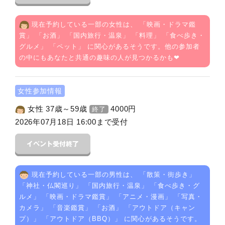
現在予約している一部の女性は、 「
映画・ドラマ鑑
賞
」 「
お酒
」 「
国内旅行・温泉
」 「
料理
」 「
食べ歩き・
グルメ
」 「
ペット
」 に関心があるそうです。他の参加者
の中にもあなたと共通の趣味の人が見つかるかも❤
女性参加情報
女性 37歳～59歳
4000
円
終了
2026年07月18日 16:00まで受付
現在予約している一部の男性は、 「
散策・街歩き
」
「
神社・仏閣巡り
」 「
国内旅行・温泉
」 「
食べ歩き・グ
ルメ
」 「
映画・ドラマ鑑賞
」 「
アニメ・漫画
」 「
写真・
カメラ
」 「
音楽鑑賞
」 「
お酒
」 「
アウトドア（キャン
プ）
」 「
アウトドア（BBQ）
」 に関心があるそうです。