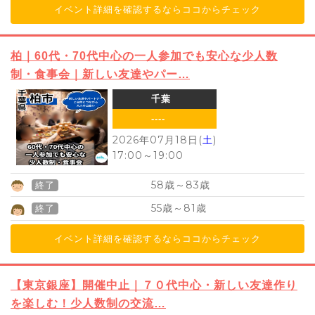
イベント詳細を確認するならココからチェック
柏｜60代・70代中心の一人参加でも安心な少人数
制・食事会｜新しい友達やパー…
千葉
----
2026年07月18日(
土
)
17:00
～
19:00
58
83
歳～
歳
終了
55
81
歳～
歳
終了
イベント詳細を確認するならココからチェック
【東京銀座】開催中止｜７０代中心・新しい友達作り
を楽しむ！少人数制の交流…