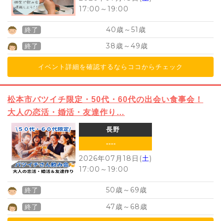
17:00
～
19:00
40
51
歳～
歳
終了
38
49
歳～
歳
終了
イベント詳細を確認するならココからチェック
松本市バツイチ限定・50代・60代の出会い食事会！
大人の恋活・婚活・友達作り…
長野
----
2026年07月18日(
土
)
17:00
～
19:00
50
69
歳～
歳
終了
47
68
歳～
歳
終了