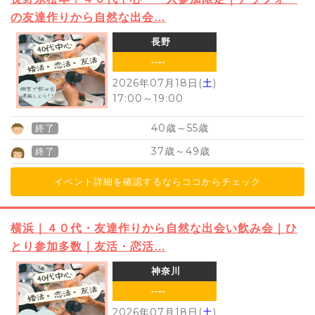
の友達作りから自然な出会…
長野
----
2026年07月18日(
土
)
17:00
～
19:00
40
55
歳～
歳
終了
37
49
歳～
歳
終了
イベント詳細を確認するならココからチェック
横浜｜４０代・友達作りから自然な出会い飲み会｜ひ
とり参加多数｜友活・恋活…
神奈川
----
2026年07月18日(
土
)