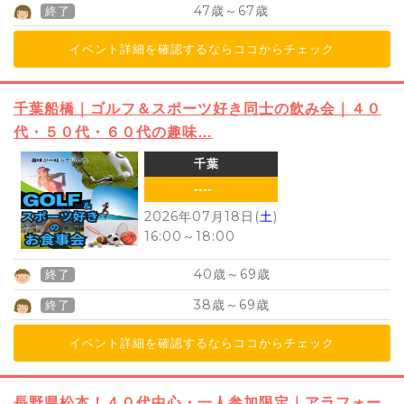
47
67
歳～
歳
終了
イベント詳細を確認するならココからチェック
千葉船橋｜ゴルフ＆スポーツ好き同士の飲み会｜４０
代・５０代・６０代の趣味…
千葉
----
2026年07月18日(
土
)
16:00
～
18:00
40
69
歳～
歳
終了
38
69
歳～
歳
終了
イベント詳細を確認するならココからチェック
長野県松本！４０代中心・一人参加限定｜アラフォー