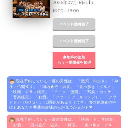
2026年07月18日(
土
)
16:00
～
18:00
参加枠の追加
もう一度開催を希望
現在予約している一部の男性は、 「
散策・街歩き
」 「
神
社・仏閣巡り
」 「
国内旅行・温泉
」 「
食べ歩き・グルメ
」
「
映画・ドラマ鑑賞
」 「
アニメ・漫画
」 「
写真・カメラ
」
「
音楽鑑賞
」 「
お酒
」 「
アウトドア（キャンプ）
」 「
アウ
トドア（BBQ）
」 に関心があるそうです。他の参加者の中
にもあなたと共通の趣味の人が見つかるかも❤
現在予約している一部の女性は、 「
映画・ドラマ鑑賞
」
「
お酒
」 「
国内旅行・温泉
」 「
料理
」 「
食べ歩き・グル