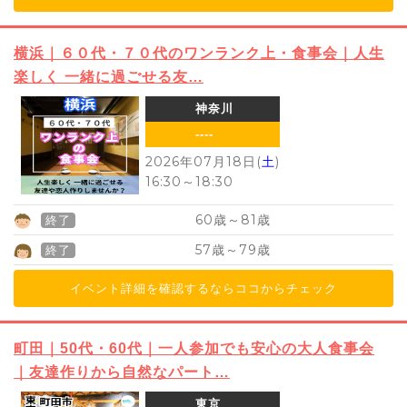
横浜｜６０代・７０代のワンランク上・食事会｜人生
楽しく 一緒に過ごせる友…
神奈川
----
2026年07月18日(
土
)
16:30
～
18:30
60
81
歳～
歳
終了
57
79
歳～
歳
終了
イベント詳細を確認するならココからチェック
町田｜50代・60代｜一人参加でも安心の大人食事会
｜友達作りから自然なパート…
東京