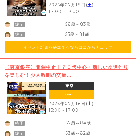
2026年07月18日(
土
)
17:00
～
19:00
58
83
歳～
歳
終了
55
81
歳～
歳
終了
イベント詳細を確認するならココからチェック
【東京銀座】開催中止｜７０代中心・新しい友達作り
を楽しむ！少人数制の交流…
東京
----
2026年07月18日(
土
)
15:00
～
17:00
67
84
歳～
歳
終了
63
82
歳～
歳
終了