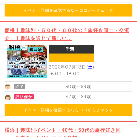
イベント詳細を確認するならココからチェック
船橋｜趣味別・５０代・６０代の「旅好き同士・交流
会」｜趣味を通じて新しい…
千葉
----
2026年07月18日(
土
)
16:00
～
18:00
50
69
歳～
歳
終了
47
69
歳～
歳
残り僅か
イベント詳細を確認するならココからチェック
横浜｜趣味別イベント・40代・50代の旅行好き同