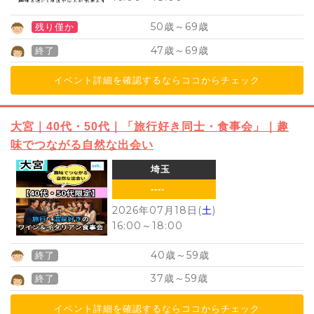
50
69
歳～
歳
残り僅か
47
69
歳～
歳
終了
イベント詳細を確認するならココからチェック
大宮｜40代・50代｜「旅行好き同士・食事会」｜趣
味でつながる自然な出会い
埼玉
----
2026年07月18日(
土
)
16:00
～
18:00
40
59
歳～
歳
終了
37
59
歳～
歳
終了
イベント詳細を確認するならココからチェック