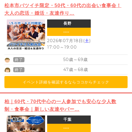
松本市バツイチ限定・50代・60代の出会い食事会！
大人の恋活・婚活・友達作り…
長野
----
2026年07月18日(
土
)
17:00
～
19:00
50
69
歳～
歳
終了
47
68
歳～
歳
終了
イベント詳細を確認するならココからチェック
柏｜60代・70代中心の一人参加でも安心な少人数
制・食事会｜新しい友達やパー…
千葉
----