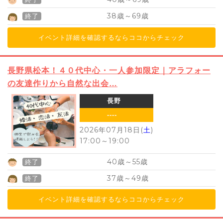
38
69
歳～
歳
終了
イベント詳細を確認するならココからチェック
長野県松本！４０代中心・一人参加限定｜アラフォー
の友達作りから自然な出会…
長野
----
2026年07月18日(
土
)
17:00
～
19:00
40
55
歳～
歳
終了
37
49
歳～
歳
終了
イベント詳細を確認するならココからチェック