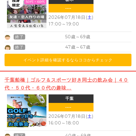
----
2026年07月18日(
土
)
17:00
～
19:00
50
69
歳～
歳
終了
47
67
歳～
歳
終了
イベント詳細を確認するならココからチェック
千葉船橋｜ゴルフ＆スポーツ好き同士の飲み会｜４０
代・５０代・６０代の趣味…
千葉
----
2026年07月18日(
土
)
16:00
～
18:00
40
69
歳～
歳
終了