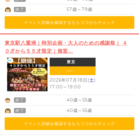
57
79
歳～
歳
終了
イベント詳細を確認するならココからチェック
東京駅八重洲｜特別企画・大人のための感謝祭｜ ４
０才から５５才限定｜個室…
東京
----
2026年07月18日(
土
)
17:00
～
19:00
40
55
歳～
歳
終了
40
55
歳～
歳
終了
イベント詳細を確認するならココからチェック