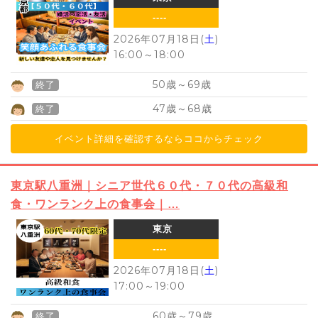
----
2026年07月18日(
土
)
16:00
～
18:00
50
69
歳～
歳
終了
47
68
歳～
歳
終了
イベント詳細を確認するならココからチェック
東京駅八重洲｜シニア世代６０代・７０代の高級和
食・ワンランク上の食事会｜…
東京
----
2026年07月18日(
土
)
17:00
～
19:00
60
79
歳～
歳
終了