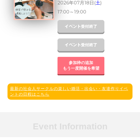
2026年07月18日(
土
)
17:00
～
19:00
参加枠の追加
もう一度開催を希望
最新の社会人サークルの楽しい婚活・出会い・友達作りイベ
ントの日程はこちら
Event Information