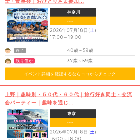
士・食事会｜おひとりさま参加…
神奈川
----
2026年07月18日(
土
)
17:00
～
19:00
40
59
歳～
歳
終了
37
59
歳～
歳
残り僅か
イベント詳細を確認するならココからチェック
上野｜趣味別・５０代・６０代｜旅行好き同士・交流
会パーティー｜趣味を通じ…
東京
----
2026年07月18日(
土
)
16:00
～
18:00