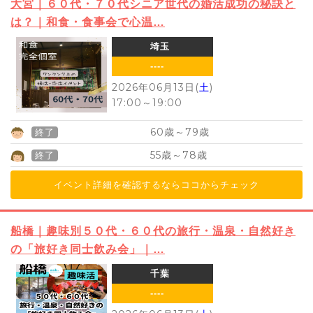
大宮｜６０代・７０代シニア世代の婚活成功の秘訣と
は？｜和食・食事会で心温…
埼玉
----
2026年06月13日(
土
)
17:00
～
19:00
60
79
歳～
歳
終了
55
78
歳～
歳
終了
イベント詳細を確認するならココからチェック
船橋｜趣味別５０代・６０代の旅行・温泉・自然好き
の「旅好き同士飲み会」｜…
千葉
----