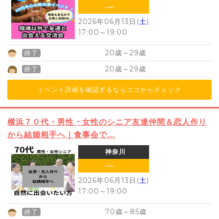
----
2026年06月13日(
土
)
17:00
～
19:00
20
29
歳～
歳
終了
20
29
歳～
歳
終了
イベント詳細を確認するならココからチェック
横浜７０代・男性・女性のシニア友達仲間＆恋人作り
から結婚相手へ｜食事会で…
神奈川
----
2026年06月13日(
土
)
17:00
～
19:00
70
85
歳～
歳
終了