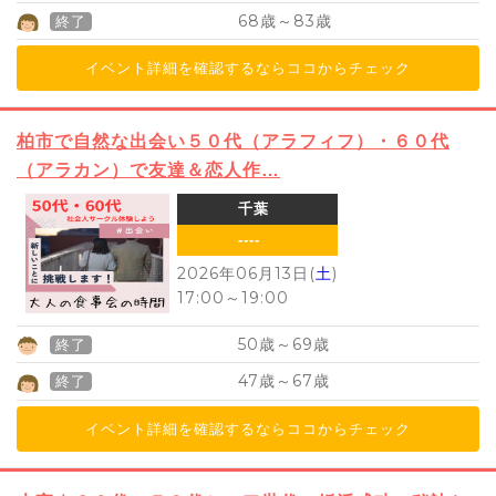
68
83
歳～
歳
終了
イベント詳細を確認するならココからチェック
柏市で自然な出会い５０代（アラフィフ）・６０代
（アラカン）で友達＆恋人作…
千葉
----
2026年06月13日(
土
)
17:00
～
19:00
50
69
歳～
歳
終了
47
67
歳～
歳
終了
イベント詳細を確認するならココからチェック