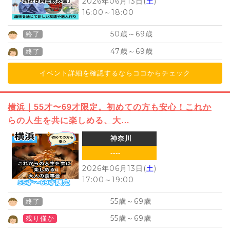
2026年06月13日(
土
)
16:00
～
18:00
50
69
歳～
歳
終了
47
69
歳～
歳
終了
イベント詳細を確認するならココからチェック
横浜｜55才〜69才限定。初めての方も安心！これか
らの人生を共に楽しめる、大…
神奈川
----
2026年06月13日(
土
)
17:00
～
19:00
55
69
歳～
歳
終了
55
69
歳～
歳
残り僅か