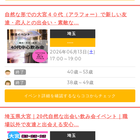
自然な形での大宮４０代（アラフォー）で新しい友
達・恋人との出会い・素敵な…
埼玉
----
2026年06月13日(
土
)
17:00
～
19:00
40
53
歳～
歳
終了
38
49
歳～
歳
終了
イベント詳細を確認するならココからチェック
埼玉県大宮｜20代自然な出会い飲み会イベント｜職
場以外で友達と出会える安心…
埼玉