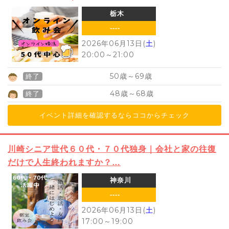
栃木
----
2026年06月13日(
土
)
20:00
～
21:00
50
69
歳～
歳
終了
48
68
歳～
歳
終了
イベント詳細を確認するならココからチェック
川崎シニア世代６０代・７０代独身｜会社と家の往復
だけで人生終われますか？…
神奈川
----
2026年06月13日(
土
)
17:00
～
19:00