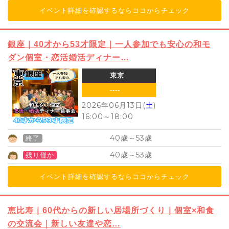
イベント詳細を確認するならココからチェック
銀座｜40才から53才限定｜一人参加でも安心の和モ
ダン個室・恋活婚活ディナー…
東京
----
2026年06月13日(
土
)
16:00
～
18:00
40
53
歳～
歳
終了
40
53
歳～
歳
残り僅か
イベント詳細を確認するならココからチェック
恵比寿｜60代からの新しい居場所づくり｜個室×和食
の交流会｜新しい友達や恋…