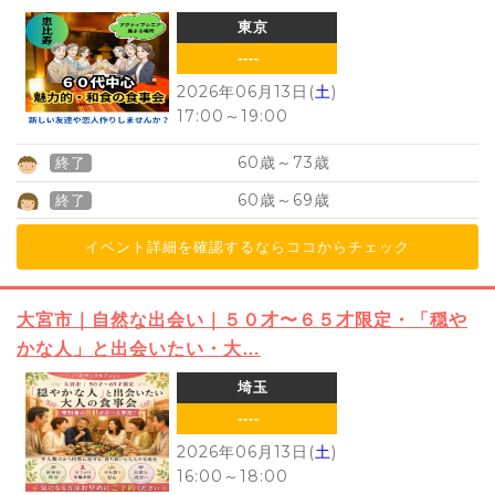
東京
----
2026年06月13日(
土
)
17:00
～
19:00
60
73
歳～
歳
終了
60
69
歳～
歳
終了
イベント詳細を確認するならココからチェック
大宮市｜自然な出会い｜５０才〜６５才限定・「穏や
かな人」と出会いたい・大…
埼玉
----
2026年06月13日(
土
)
16:00
～
18:00