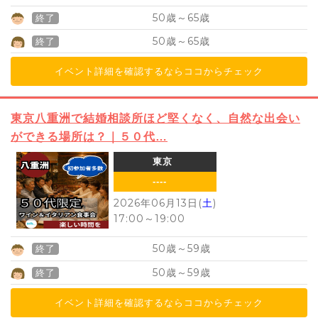
50
65
歳～
歳
終了
50
65
歳～
歳
終了
イベント詳細を確認するならココからチェック
東京八重洲で結婚相談所ほど堅くなく、自然な出会い
ができる場所は？｜５０代…
東京
----
2026年06月13日(
土
)
17:00
～
19:00
50
59
歳～
歳
終了
50
59
歳～
歳
終了
イベント詳細を確認するならココからチェック