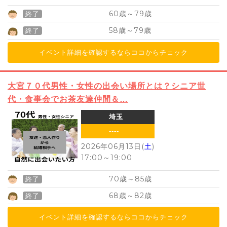
60
79
歳～
歳
終了
58
79
歳～
歳
終了
イベント詳細を確認するならココからチェック
大宮７０代男性・女性の出会い場所とは？シニア世
代・食事会でお茶友達仲間＆…
埼玉
----
2026年06月13日(
土
)
17:00
～
19:00
70
85
歳～
歳
終了
68
82
歳～
歳
終了
イベント詳細を確認するならココからチェック