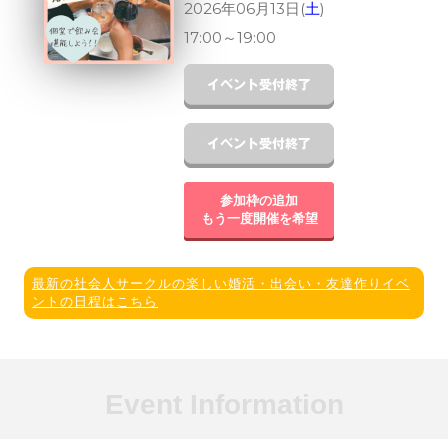
2026年06月13日(
土
)
17:00
～
19:00
参加枠の追加
もう一度開催を希望
最新の社会人サークルの楽しい婚活・出会い・友達作りイベ
ントの日程はこちら
Event Information