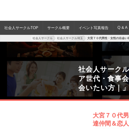
Q & A
社会人サークルTOP
サークル概要
イベント写真報告
社会人サークル
社会人サークル埼玉
大宮７０代男性・女性の出会い
社会人サーク
ア世代・食事
会いたい方｜
大宮７０代
達仲間＆恋人