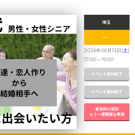
埼玉
----
2026年06月13日(
土
)
17:00
～
19:00
参加枠の追加
もう一度開催を希望