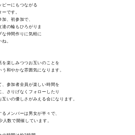
ッピーにもつながる
ターです。
参加、初参加で、
友達の輪もひろがりま
ブな仲間作りに気軽に
いね。
話を楽しみつつお互いのことを
いう和やかな雰囲気になります。
て、参加者全員が楽しい時間を
に、さりげなくフォローしたり
お互いの優しさがみえる会になります。
するメンバーは男女が半々で、
の少人数で開催しています。
会の時間は約2時間、