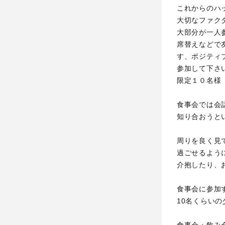
これからのハ
大切なファク
大部分が一人
席替えなどで
す、ポジティ
参加して下さ
限定１０名様
食事会では会
知り合おうと
周りを良く見
過ごせるよう
介抱したり、
食事会に参加
10名くらい
食事会・飲み