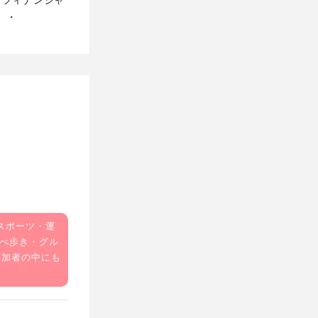
）・
スポーツ・運
べ歩き・グル
参加者の中にも