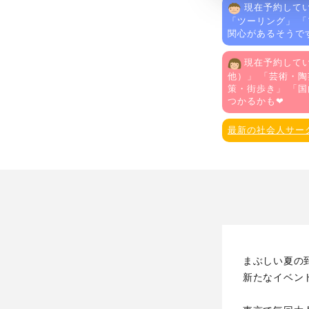
現在予約してい
「
ツーリング
」 「
関心があるそうで
現在予約してい
他）
」 「
芸術・陶
策・街歩き
」 「
国
つかるかも❤
最新の社会人サー
まぶしい夏の
新たなイベン