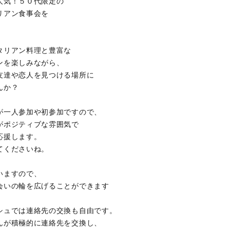
人気！５０代限定の
リアン食事会を
タリアン料理と豊富な
ンを楽しみながら、
友達や恋人を見つける場所に
んか？
が一人参加や初参加ですので、
がポジティブな雰囲気で
応援します。
てくださいね。
いますので、
会いの輪を広げることができます
シュでは連絡先の交換も自由です。
んが積極的に連絡先を交換し、