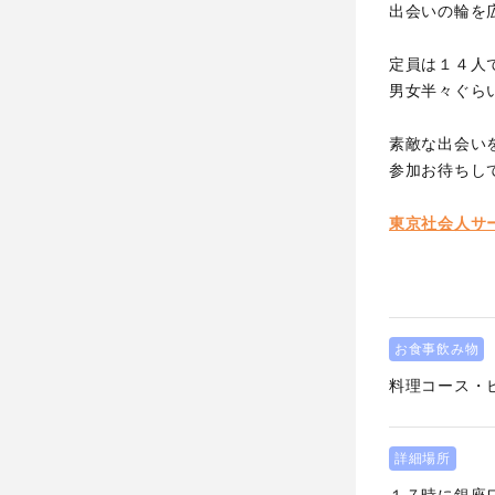
出会いの輪を
定員は１４人
男女半々ぐら
素敵な出会い
参加お待ちし
東京社会人サ
お食事飲み物
料理コース・
詳細場所
１７時に銀座ワ