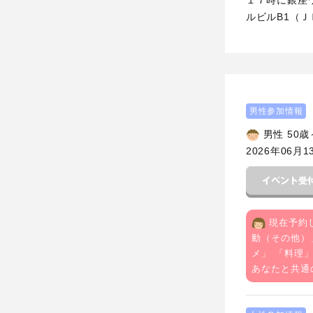
ルビルB1（Ｊ
男性参加情報
男性 50歳
2026年06月1
現在予約
動（その他）
メ
」 「
料理
」
あなたと共通