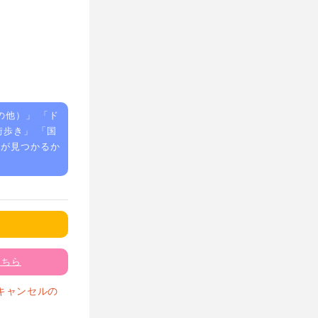
の他）
」 「
ド
街歩き
」 「
国
人が見つかるか
こちら
キャンセルの