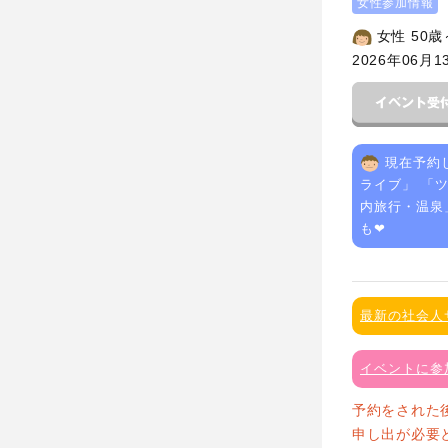
女性参加情報
女性 50歳
2026年06月1
現在予約
ライブ
」 「
内旅行・温泉
も❤
最新の社会人
イベントに参
予約をされた
申し出が必要