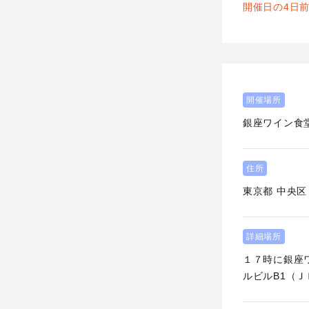
開催日の4日
開催場所
銀座ワイン食
住所
東京都
中央区
詳細場所
１７時に銀座ワ
ルビルB1（Ｊ