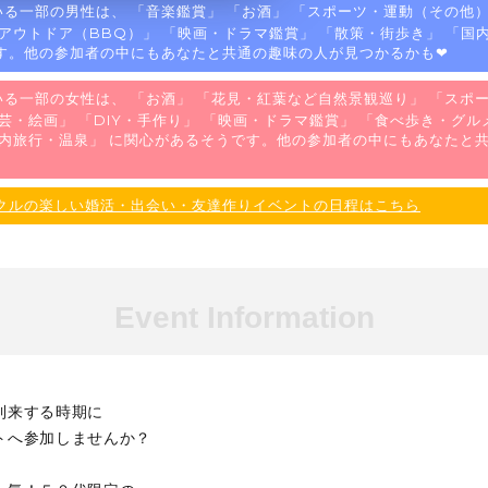
る一部の男性は、 「
音楽鑑賞
」 「
お酒
」 「
スポーツ・運動（その他
アウトドア（BBQ）
」 「
映画・ドラマ鑑賞
」 「
散策・街歩き
」 「
国
す。他の参加者の中にもあなたと共通の趣味の人が見つかるかも❤
る一部の女性は、 「
お酒
」 「
花見・紅葉など自然景観巡り
」 「
スポ
芸・絵画
」 「
DIY・手作り
」 「
映画・ドラマ鑑賞
」 「
食べ歩き・グル
内旅行・温泉
」 に関心があるそうです。他の参加者の中にもあなたと
クルの楽しい婚活・出会い・友達作りイベントの日程はこちら
Event Information
到来する時期に
トへ参加しませんか？