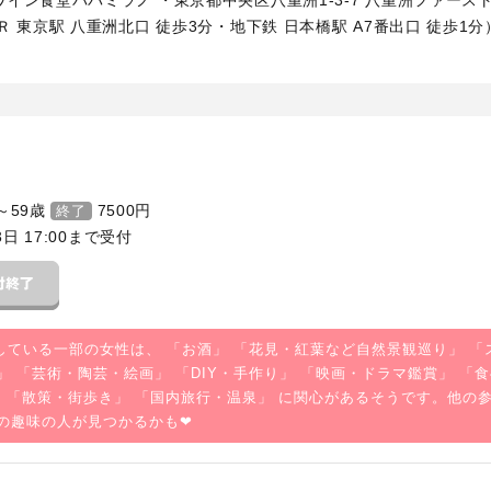
Ｒ 東京駅 八重洲北口 徒歩3分・地下鉄 日本橋駅 A7番出口 徒歩1分
～59歳
7500
円
終了
3日 17:00まで受付
している一部の女性は、 「
お酒
」 「
花見・紅葉など自然景観巡り
」 「
」 「
芸術・陶芸・絵画
」 「
DIY・手作り
」 「
映画・ドラマ鑑賞
」 「
食
 「
散策・街歩き
」 「
国内旅行・温泉
」 に関心があるそうです。他の
の趣味の人が見つかるかも❤