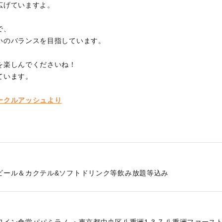
広げていますよ。
で、
いのバランスを目指しています。
を楽しんでくださいね！
ています。
ークルアッシュより
ビール＆カクテル&ソフトドリンク等飲み放題等込み
イン食堂パパミラノ ・東京都中央区八重洲1-3-7 八重洲ファース