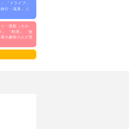
）
」 「
ドライブ
」
内旅行・温泉
」 に
ーツ・運動（その
メ
」 「
料理
」 「
散
共通の趣味の人が見