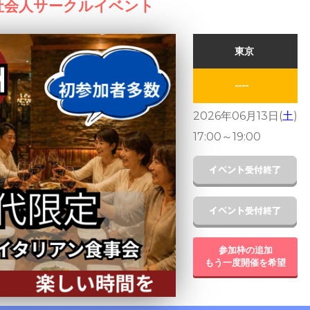
社会人サークルイベント
東京
----
2026年06月13日(
土
)
17:00
～
19:00
参加枠の追加
もう一度開催を希望