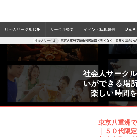
Q & A
社会人サークルTOP
サークル概要
イベント写真報告
社会人サークル
東京八重洲で結婚相談所ほど堅くなく、自然な出会いが
社会人サーク
いができる場
｜楽しい時間
東京八重洲
｜５０代限