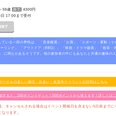
～59歳
4300
円
終了
3日 17:00まで受付
している一部の男性は、 「
音楽鑑賞
」 「
お酒
」 「
スポーツ・運動（そ
ツーリング
」 「
アウトドア（BBQ）
」 「
映画・ドラマ鑑賞
」 「
散策・
」 に関心があるそうです。他の参加者の中にもあなたと共通の趣味の
サークルの楽しい婚活・出会い・友達作りイベントの日程はこちら
加すると、200ポイントゲット！500ポイントから使えます！詳しくは
後、キャンセルされる場合はイベント開催日を含まない5日前までに
となります。