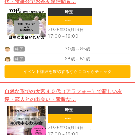
代・食事会でお茶友達仲間＆…
埼玉
----
2026年06月13日(
土
)
17:00
～
19:00
70
85
歳～
歳
終了
68
82
歳～
歳
終了
イベント詳細を確認するならココからチェック
自然な形での大宮４０代（アラフォー）で新しい友
達・恋人との出会い・素敵な…
埼玉
----
2026年06月13日(
土
)
17:00
～
19:00