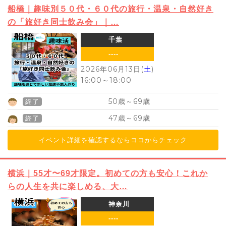
船橋｜趣味別５０代・６０代の旅行・温泉・自然好き
の「旅好き同士飲み会」｜…
千葉
----
2026年06月13日(
土
)
16:00
～
18:00
50
69
歳～
歳
終了
47
69
歳～
歳
終了
イベント詳細を確認するならココからチェック
横浜｜55才〜69才限定。初めての方も安心！これか
らの人生を共に楽しめる、大…
神奈川
----