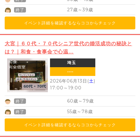
27
39
歳～
歳
終了
イベント詳細を確認するならココからチェック
大宮｜６０代・７０代シニア世代の婚活成功の秘訣と
は？｜和食・食事会で心温…
埼玉
----
2026年06月13日(
土
)
17:00
～
19:00
60
79
歳～
歳
終了
55
78
歳～
歳
終了
イベント詳細を確認するならココからチェック