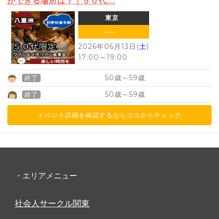
ができる場所は？｜５０代…
東京
----
2026年06月13日(
土
)
17:00
～
19:00
50
59
歳～
歳
終了
50
59
歳～
歳
終了
イベント詳細を確認するならココからチェック
・エリアメニュー
社会人サークル関東