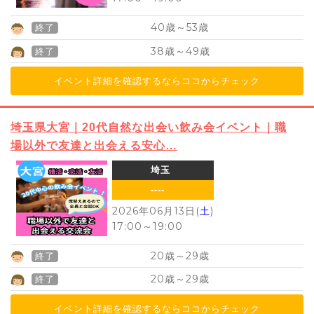
40
53
歳～
歳
終了
38
49
歳～
歳
終了
イベント詳細を確認するならココからチェック
埼玉県大宮｜20代自然な出会い飲み会イベント｜職
場以外で友達と出会える安心…
埼玉
----
2026年06月13日(
土
)
17:00
～
19:00
20
29
歳～
歳
終了
20
29
歳～
歳
終了
イベント詳細を確認するならココからチェック