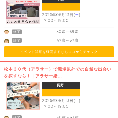
----
2026年06月13日(
土
)
17:00
～
19:00
50
69
歳～
歳
終了
47
67
歳～
歳
終了
イベント詳細を確認するならココからチェック
松本３０代（アラサー）で職場以外での自然な出会い
を探すなら！｜アラサー婚…
長野
----
2026年06月13日(
土
)
17:00
～
19:00
30
43
歳～
歳
終了