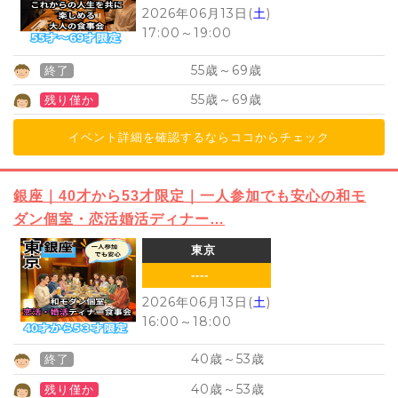
2026年06月13日(
土
)
17:00
～
19:00
55
69
歳～
歳
終了
55
69
歳～
歳
残り僅か
イベント詳細を確認するならココからチェック
銀座｜40才から53才限定｜一人参加でも安心の和モ
ダン個室・恋活婚活ディナー…
東京
----
2026年06月13日(
土
)
16:00
～
18:00
40
53
歳～
歳
終了
40
53
歳～
歳
残り僅か