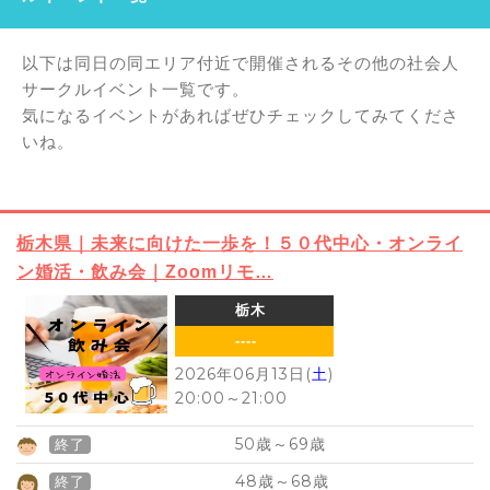
以下は同日の同エリア付近で開催されるその他の社会人
サークルイベント一覧です。
気になるイベントがあればぜひチェックしてみてくださ
いね。
栃木県｜未来に向けた一歩を！５０代中心・オンライ
ン婚活・飲み会｜Zoomリモ…
栃木
----
2026年06月13日(
土
)
20:00
～
21:00
50
69
歳～
歳
終了
48
68
歳～
歳
終了