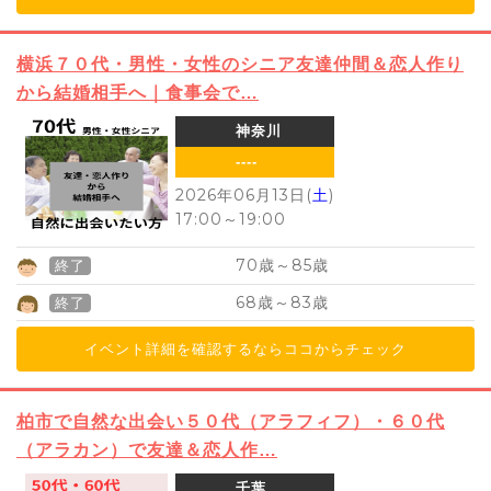
横浜７０代・男性・女性のシニア友達仲間＆恋人作り
から結婚相手へ｜食事会で…
神奈川
----
2026年06月13日(
土
)
17:00
～
19:00
70
85
歳～
歳
終了
68
83
歳～
歳
終了
イベント詳細を確認するならココからチェック
柏市で自然な出会い５０代（アラフィフ）・６０代
（アラカン）で友達＆恋人作…
千葉