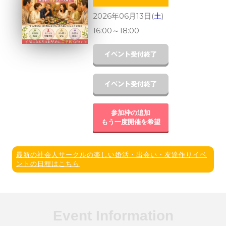
2026年06月13日(
土
)
16:00
～
18:00
参加枠の追加
もう一度開催を希望
最新の社会人サークルの楽しい婚活・出会い・友達作りイベ
ントの日程はこちら
Event Information