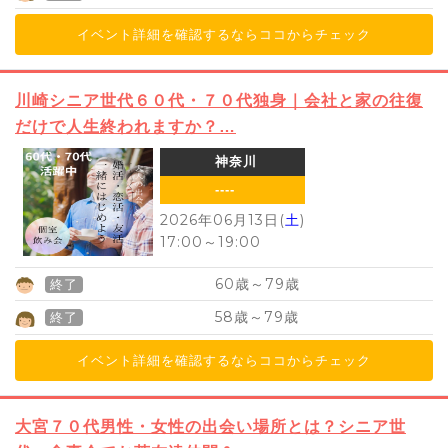
イベント詳細を確認するならココからチェック
川崎シニア世代６０代・７０代独身｜会社と家の往復
だけで人生終われますか？…
神奈川
----
2026年06月13日(
土
)
17:00
～
19:00
60
79
歳～
歳
終了
58
79
歳～
歳
終了
イベント詳細を確認するならココからチェック
大宮７０代男性・女性の出会い場所とは？シニア世