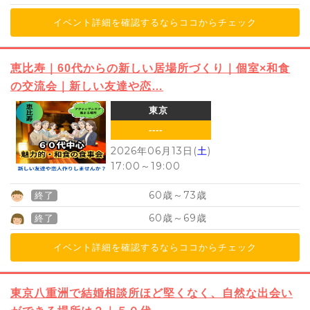
イベント詳細を確認するならココからチェック
恵比寿｜60代からの新しい居場所づくり｜個室×和食
の交流会｜新しい友達や恋…
東京
----
2026年06月13日(
土
)
17:00
～
19:00
60
73
歳～
歳
終了
60
69
歳～
歳
終了
イベント詳細を確認するならココからチェック
東京八重洲で結婚相談所ほど堅くなく、自然な出会い