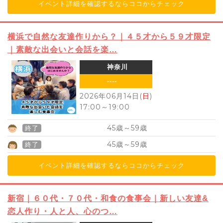
イベント詳細を確認するならココからチェック
横浜で自然な友達作りから？｜４５才から５９才限定
｜素敵な出会いと会話を楽…
神奈川
----
2026年06月14日(
日
)
17:00
～
19:00
45
59
歳～
歳
終了
45
59
歳～
歳
終了
イベント詳細を確認するならココからチェック
新宿｜６０代・７０代・和食の食事会｜新しい友達&
恋人作り・人と人、心のつ…