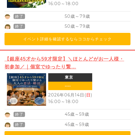
16:00
～
18:00
50
79
歳～
歳
終了
50
79
歳～
歳
終了
イベント詳細を確認するならココからチェック
【銀座45才から59才限定】＼ほとんどがお一人様・
初参加／｜個室でゆったり繋…
東京
----
2026年06月14日(
日
)
16:00
～
18:00
45
59
歳～
歳
終了
45
59
歳～
歳
終了