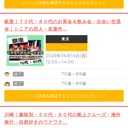
イベント詳細を確認するならココからチェック
銀座｜７０代・８０代のお茶会＆飲み会・出会い交流
会｜シニアの恋人・友達作…
東京
----
2026年06月14日(
日
)
12:00
～
14:00
70
89
歳～
歳
終了
70
89
歳～
歳
終了
イベント詳細を確認するならココからチェック
川崎｜趣味別・５０代・６０代の船上クルーズ・海外
旅行・自然好きのワクワク…