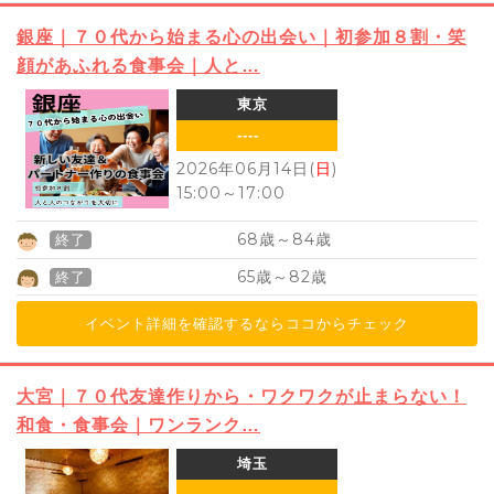
銀座｜７０代から始まる心の出会い｜初参加８割・笑
顔があふれる食事会｜人と…
東京
----
2026年06月14日(
日
)
15:00
～
17:00
68
84
歳～
歳
終了
65
82
歳～
歳
終了
イベント詳細を確認するならココからチェック
大宮｜７０代友達作りから・ワクワクが止まらない！
和食・食事会｜ワンランク…
埼玉