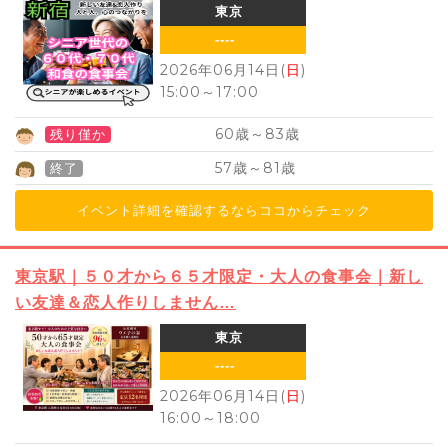
東京
----
2026年06月14日(
日
)
15:00
～
17:00
60
83
歳～
歳
残り僅か
57
81
歳～
歳
終了
イベント詳細を確認するならココからチェック
東京駅｜５０才から６５才限定・大人の食事会｜新し
い友達＆恋人作りしません…
東京
----
2026年06月14日(
日
)
16:00
～
18:00