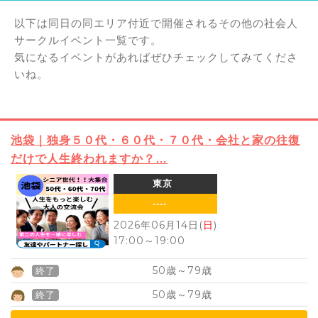
以下は同日の同エリア付近で開催されるその他の社会人
サークルイベント一覧です。
気になるイベントがあればぜひチェックしてみてくださ
いね。
池袋｜独身５０代・６０代・７０代・会社と家の往復
だけで人生終われますか？…
東京
----
2026年06月14日(
日
)
17:00
～
19:00
50
79
歳～
歳
終了
50
79
歳～
歳
終了