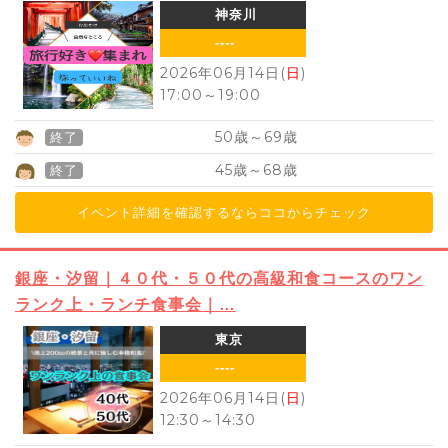
神奈川
----
2026年06月14日(
日
)
17:00
～
19:00
50
69
歳～
歳
終了
45
68
歳～
歳
終了
イベント詳細を確認するならココからチェック
銀座・汐留｜４０代・５０代の高級和食コースのワン
ランク上・ランチ食事会｜…
東京
----
2026年06月14日(
日
)
12:30
～
14:30