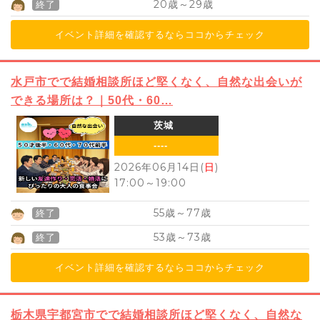
20
29
歳～
歳
終了
イベント詳細を確認するならココからチェック
水戸市でで結婚相談所ほど堅くなく、自然な出会いが
できる場所は？｜50代・60…
茨城
----
2026年06月14日(
日
)
17:00
～
19:00
55
77
歳～
歳
終了
53
73
歳～
歳
終了
イベント詳細を確認するならココからチェック
栃木県宇都宮市でで結婚相談所ほど堅くなく、自然な