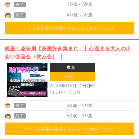
40
59
歳～
歳
終了
40
59
歳～
歳
終了
イベント詳細を確認するならココからチェック
銀座｜趣味別【映画好き集まれ！】心温まる大人の出
会い交流会（飲み会） ｜…
東京
----
2026年06月14日(
日
)
15:00
～
17:00
50
79
歳～
歳
終了
50
79
歳～
歳
終了
イベント詳細を確認するならココからチェック