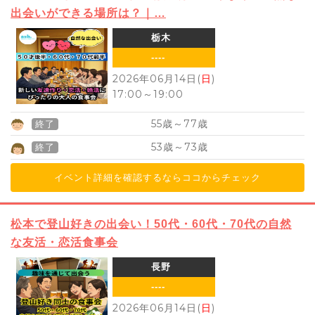
出会いができる場所は？｜…
栃木
----
2026年06月14日(
日
)
17:00
～
19:00
55
77
歳～
歳
終了
53
73
歳～
歳
終了
イベント詳細を確認するならココからチェック
松本で登山好きの出会い！50代・60代・70代の自然
な友活・恋活食事会
長野
----
2026年06月14日(
日
)