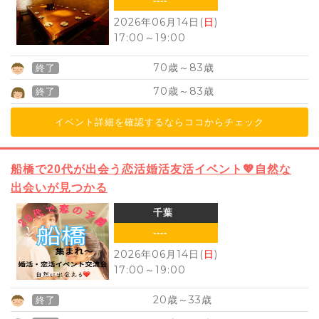
----
2026年06月14日(
日
)
17:00
～
19:00
70
83
歳～
歳
終了
70
83
歳～
歳
終了
イベント詳細を確認するならココからチェック
船橋で20代が出会う恋活婚活友活イベント💖自然な
出会いが見つかる
千葉
----
2026年06月14日(
日
)
17:00
～
19:00
20
33
歳～
歳
終了