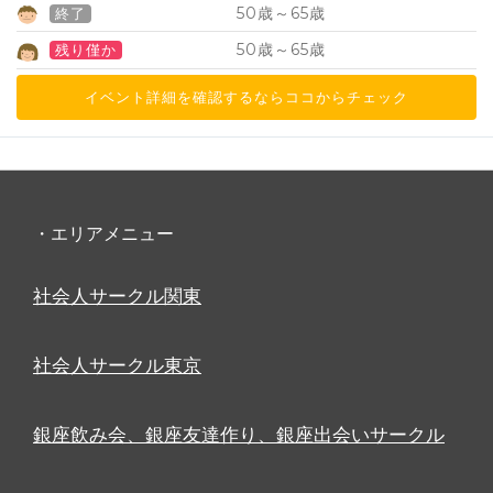
50
65
歳～
歳
終了
50
65
歳～
歳
残り僅か
イベント詳細を確認するならココからチェック
・エリアメニュー
社会人サークル関東
社会人サークル東京
銀座飲み会、銀座友達作り、銀座出会いサークル