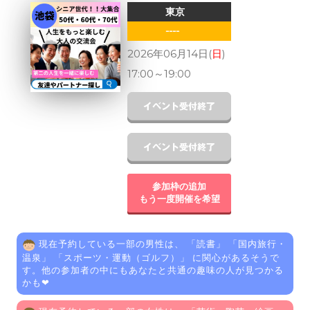
東京
----
2026年06月14日(
日
)
17:00
～
19:00
参加枠の追加
もう一度開催を希望
現在予約している一部の男性は、 「
読書
」 「
国内旅行・
温泉
」 「
スポーツ・運動（ゴルフ）
」 に関心があるそうで
す。他の参加者の中にもあなたと共通の趣味の人が見つかる
かも❤