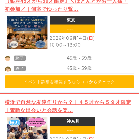
【銀座45才から59才限定】＼ほとんどがお一人様・
初参加／｜個室でゆったり繋…
東京
----
2026年06月14日(
日
)
16:00
～
18:00
45
59
歳～
歳
終了
45
59
歳～
歳
終了
イベント詳細を確認するならココからチェック
横浜で自然な友達作りから？｜４５才から５９才限定
｜素敵な出会いと会話を楽…
神奈川
----