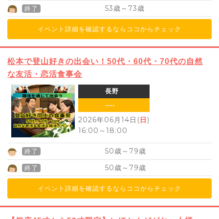
53
73
歳～
歳
終了
イベント詳細を確認するならココからチェック
松本で登山好きの出会い！50代・60代・70代の自然
な友活・恋活食事会
長野
----
2026年06月14日(
日
)
16:00
～
18:00
50
79
歳～
歳
終了
50
79
歳～
歳
終了
イベント詳細を確認するならココからチェック