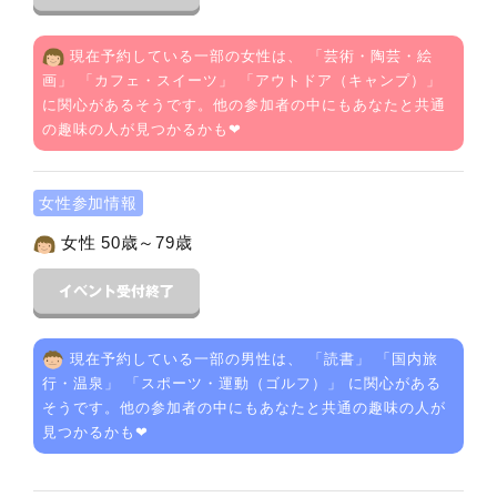
現在予約している一部の女性は、 「
芸術・陶芸・絵
画
」 「
カフェ・スイーツ
」 「
アウトドア（キャンプ）
」
に関心があるそうです。他の参加者の中にもあなたと共通
の趣味の人が見つかるかも❤
女性参加情報
女性 50歳～79歳
現在予約している一部の男性は、 「
読書
」 「
国内旅
行・温泉
」 「
スポーツ・運動（ゴルフ）
」 に関心がある
そうです。他の参加者の中にもあなたと共通の趣味の人が
見つかるかも❤