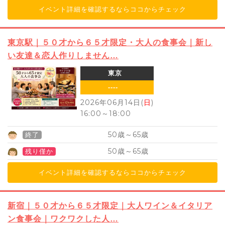
イベント詳細を確認するならココからチェック
東京駅｜５０才から６５才限定・大人の食事会｜新し
い友達＆恋人作りしません…
東京
----
2026年06月14日(
日
)
16:00
～
18:00
50
65
歳～
歳
終了
50
65
歳～
歳
残り僅か
イベント詳細を確認するならココからチェック
新宿｜５０才から６５才限定｜大人ワイン＆イタリア
ン食事会｜ワクワクした人…