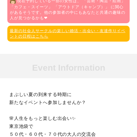
現在予約している一部の女性は、 「
芸術・陶芸・絵画
」
「
カフェ・スイーツ
」 「
アウトドア（キャンプ）
」 に関心
があるそうです。他の参加者の中にもあなたと共通の趣味の
人が見つかるかも❤
最新の社会人サークルの楽しい婚活・出会い・友達作りイベ
ントの日程はこちら
Event Information
まぶしい夏の到来する時期に
新たなイベントへ参加しませんか？
🌸人生をもっと楽しむ出会い✨
東京池袋で
５０代・６０代・７０代の大人の交流会