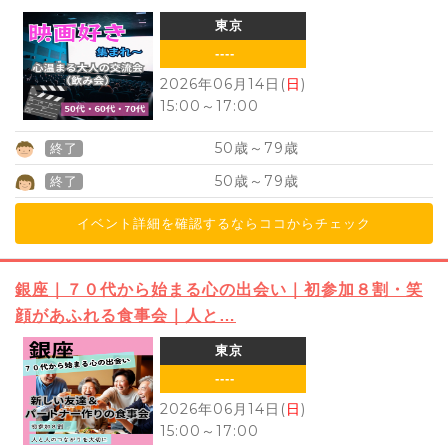
東京
----
2026年06月14日(
日
)
15:00
～
17:00
50
79
歳～
歳
終了
50
79
歳～
歳
終了
イベント詳細を確認するならココからチェック
銀座｜７０代から始まる心の出会い｜初参加８割・笑
顔があふれる食事会｜人と…
東京
----
2026年06月14日(
日
)
15:00
～
17:00