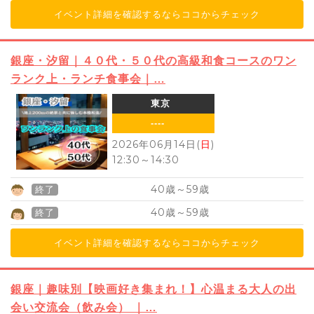
イベント詳細を確認するならココからチェック
銀座・汐留｜４０代・５０代の高級和食コースのワン
ランク上・ランチ食事会｜…
東京
----
2026年06月14日(
日
)
12:30
～
14:30
40
59
歳～
歳
終了
40
59
歳～
歳
終了
イベント詳細を確認するならココからチェック
銀座｜趣味別【映画好き集まれ！】心温まる大人の出
会い交流会（飲み会） ｜…