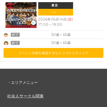
東京
----
2026年06月14日(
日
)
17:00
～
19:00
50
65
歳～
歳
終了
50
65
歳～
歳
終了
イベント詳細を確認するならココからチェック
・エリアメニュー
社会人サークル関東