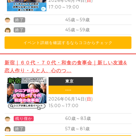
2026年06月14日(
日
)
17:00
～
19:00
45
59
歳～
歳
終了
45
59
歳～
歳
終了
イベント詳細を確認するならココからチェック
新宿｜６０代・７０代・和食の食事会｜新しい友達&
恋人作り・人と人、心のつ…
東京
----
2026年06月14日(
日
)
15:00
～
17:00
60
83
歳～
歳
残り僅か
57
81
歳～
歳
終了