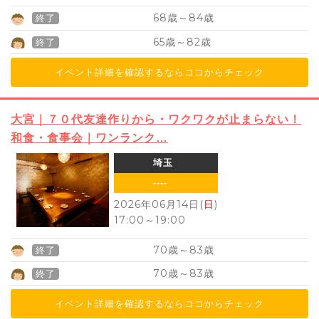
68
84
歳～
歳
終了
65
82
歳～
歳
終了
イベント詳細を確認するならココからチェック
大宮｜７０代友達作りから・ワクワクが止まらない！
和食・食事会｜ワンランク…
埼玉
----
2026年06月14日(
日
)
17:00
～
19:00
70
83
歳～
歳
終了
70
83
歳～
歳
終了
イベント詳細を確認するならココからチェック