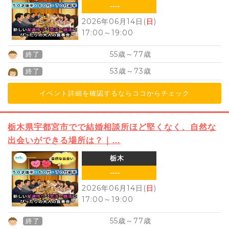
----
2026年06月14日(
日
)
17:00
～
19:00
55
77
歳～
歳
終了
53
73
歳～
歳
終了
イベント詳細を確認するならココからチェック
栃木県宇都宮市でで結婚相談所ほど堅くなく、自然な
出会いができる場所は？｜…
栃木
----
2026年06月14日(
日
)
17:00
～
19:00
55
77
歳～
歳
終了