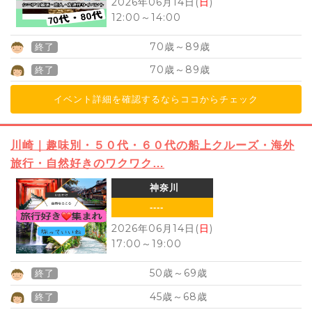
2026年06月14日(
日
)
12:00
～
14:00
70
89
歳～
歳
終了
70
89
歳～
歳
終了
イベント詳細を確認するならココからチェック
川崎｜趣味別・５０代・６０代の船上クルーズ・海外
旅行・自然好きのワクワク…
神奈川
----
2026年06月14日(
日
)
17:00
～
19:00
50
69
歳～
歳
終了
45
68
歳～
歳
終了