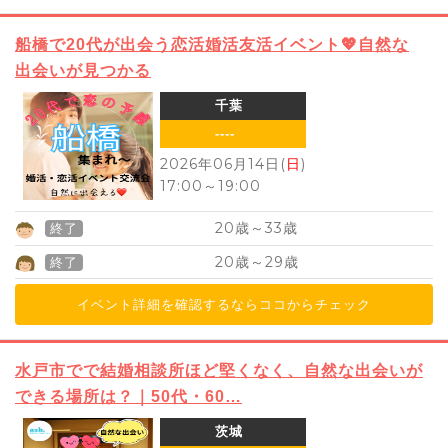
船橋で20代が出会う恋活婚活友活イベント💖自然な
出会いが見つかる
千葉
----
2026年06月14日(
日
)
17:00
～
19:00
20
33
歳～
歳
終了
20
29
歳～
歳
終了
イベント詳細を確認するならココからチェック
水戸市でで結婚相談所ほど堅くなく、自然な出会いが
できる場所は？｜50代・60…
茨城