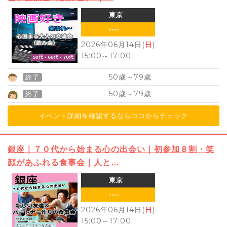
東京
----
2026年06月14日(
日
)
15:00
～
17:00
50
79
歳～
歳
終了
50
79
歳～
歳
終了
イベント詳細を確認するならココからチェック
銀座｜７０代から始まる心の出会い｜初参加８割・笑
顔があふれる食事会｜人と…
東京
----
2026年06月14日(
日
)
15:00
～
17:00