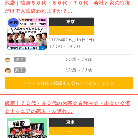
池袋｜独身５０代・６０代・７０代・会社と家の往復
だけで人生終われますか？…
東京
----
2026年06月14日(
日
)
17:00
～
19:00
50
79
歳～
歳
終了
50
79
歳～
歳
終了
イベント詳細を確認するならココからチェック
銀座｜７０代・８０代のお茶会＆飲み会・出会い交流
会｜シニアの恋人・友達作…
東京
----