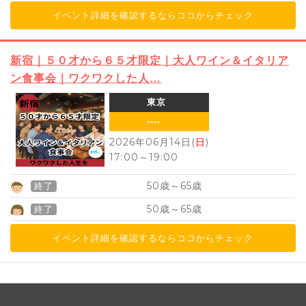
イベント詳細を確認するならココからチェック
新宿｜５０才から６５才限定｜大人ワイン＆イタリア
ン食事会｜ワクワクした人…
東京
----
2026年06月14日(
日
)
17:00
～
19:00
50
65
歳～
歳
終了
50
65
歳～
歳
終了
イベント詳細を確認するならココからチェック