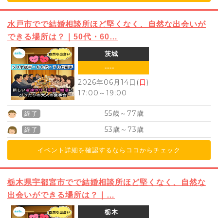
水戸市でで結婚相談所ほど堅くなく、自然な出会いが
できる場所は？｜50代・60…
茨城
----
2026年06月14日(
日
)
17:00
～
19:00
55
77
歳～
歳
終了
53
73
歳～
歳
終了
イベント詳細を確認するならココからチェック
栃木県宇都宮市でで結婚相談所ほど堅くなく、自然な
出会いができる場所は？｜…
栃木