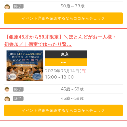
50
79
歳～
歳
終了
イベント詳細を確認するならココからチェック
【銀座45才から59才限定】＼ほとんどがお一人様・
初参加／｜個室でゆったり繋…
東京
----
2026年06月14日(
日
)
16:00
～
18:00
45
59
歳～
歳
終了
45
59
歳～
歳
終了
イベント詳細を確認するならココからチェック