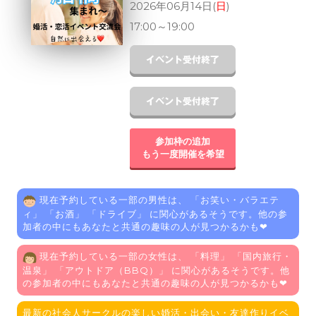
2026年06月14日(
日
)
17:00
～
19:00
参加枠の追加
もう一度開催を希望
現在予約している一部の男性は、 「
お笑い・バラエテ
ィ
」 「
お酒
」 「
ドライブ
」 に関心があるそうです。他の参
加者の中にもあなたと共通の趣味の人が見つかるかも❤
現在予約している一部の女性は、 「
料理
」 「
国内旅行・
温泉
」 「
アウトドア（BBQ）
」 に関心があるそうです。他
の参加者の中にもあなたと共通の趣味の人が見つかるかも❤
最新の社会人サークルの楽しい婚活・出会い・友達作りイベ