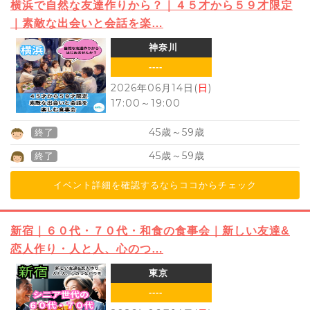
横浜で自然な友達作りから？｜４５才から５９才限定
｜素敵な出会いと会話を楽…
神奈川
----
2026年06月14日(
日
)
17:00
～
19:00
45
59
歳～
歳
終了
45
59
歳～
歳
終了
イベント詳細を確認するならココからチェック
新宿｜６０代・７０代・和食の食事会｜新しい友達&
恋人作り・人と人、心のつ…
東京
----