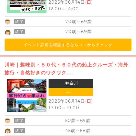
2026年06月14日(
日
)
12:00
～
14:00
70
89
歳～
歳
終了
70
89
歳～
歳
終了
イベント詳細を確認するならココからチェック
川崎｜趣味別・５０代・６０代の船上クルーズ・海外
旅行・自然好きのワクワク…
神奈川
----
2026年06月14日(
日
)
17:00
～
19:00
50
69
歳～
歳
終了
45
68
歳～
歳
終了