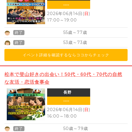
----
2026年06月14日(
日
)
17:00
～
19:00
55
77
歳～
歳
終了
53
73
歳～
歳
終了
イベント詳細を確認するならココからチェック
松本で登山好きの出会い！50代・60代・70代の自然
な友活・恋活食事会
長野
----
2026年06月14日(
日
)
16:00
～
18:00
50
79
歳～
歳
終了