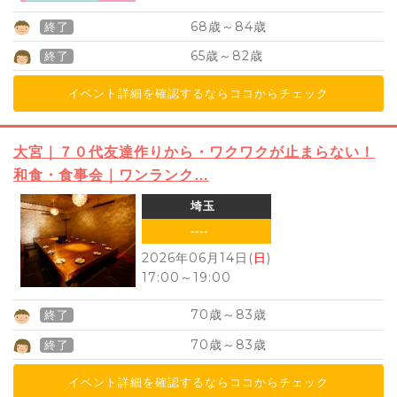
68
84
歳～
歳
終了
65
82
歳～
歳
終了
イベント詳細を確認するならココからチェック
大宮｜７０代友達作りから・ワクワクが止まらない！
和食・食事会｜ワンランク…
埼玉
----
2026年06月14日(
日
)
17:00
～
19:00
70
83
歳～
歳
終了
70
83
歳～
歳
終了
イベント詳細を確認するならココからチェック