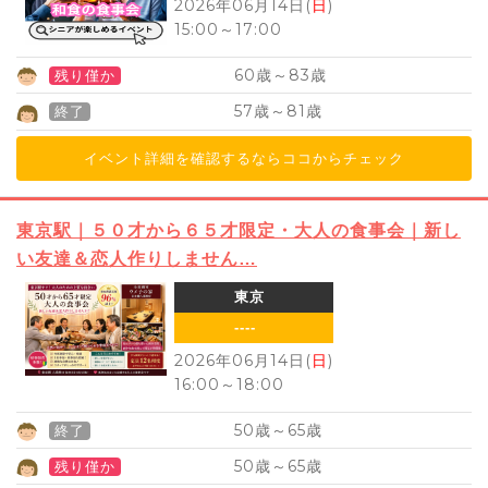
2026年06月14日(
日
)
15:00
～
17:00
60
83
歳～
歳
残り僅か
57
81
歳～
歳
終了
イベント詳細を確認するならココからチェック
東京駅｜５０才から６５才限定・大人の食事会｜新し
い友達＆恋人作りしません…
東京
----
2026年06月14日(
日
)
16:00
～
18:00
50
65
歳～
歳
終了
50
65
歳～
歳
残り僅か