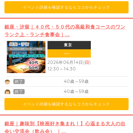
イベント詳細を確認するならココからチェック
銀座・汐留｜４０代・５０代の高級和食コースのワン
ランク上・ランチ食事会｜…
東京
----
2026年06月14日(
日
)
12:30
～
14:30
40
59
歳～
歳
終了
40
59
歳～
歳
終了
イベント詳細を確認するならココからチェック
銀座｜趣味別【映画好き集まれ！】心温まる大人の出
会い交流会（飲み会） ｜…